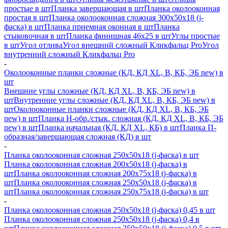
простые в шт
Планка завершающая в шт
Планка околооконная
простая в шт
Планка околооконная сложная 300х50х18 (j-
фаска) в шт
Планка приемная оконная в шт
Планка
стыковочная в шт
Планка финишная 46х25 в шт
Углы простые
в шт
Угол отлива
Угол внешний сложный Кликфальц Pro
Угол
внутренний сложный Кликфальц Pro
-
Околооконные планки сложные (КД, КД XL, В, КБ, ЭБ new) в
шт
Внешние углы сложные (КД, КД XL, В, КБ, ЭБ new) в
шт
Внутренние углы сложные (КД, КД XL, В, КБ, ЭБ new) в
шт
Околооконные планки сложные (КД, КД XL, В, КБ, ЭБ
new) в шт
Планка H-обр./стык. сложная (КД, КД XL, В, КБ, ЭБ
new) в шт
Планка начальная (КД, КД XL, КБ) в шт
Планка П-
образная/завершающая сложная (КД) в шт
-
Планка околооконная сложная 250х50х18 (j-фаска) в шт
Планка околооконная сложная 200х50х18 (j-фаска) в
шт
Планка околооконная сложная 200х75х18 (j-фаска) в
шт
Планка околооконная сложная 250х50х18 (j-фаска) в
шт
Планка околооконная сложная 250х75х18 (j-фаска) в шт
-
Планка околооконная сложная 250х50х18 (j-фаска) 0,45 в шт
Планка околооконная сложная 250х50х18 (j-фаска) 0,4 в