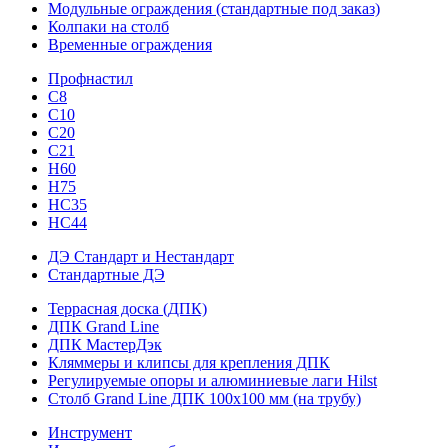
Модульные ограждения (стандартные под заказ)
Колпаки на столб
Временные ограждения
Профнастил
С8
С10
С20
С21
H60
H75
HС35
НС44
ДЭ Стандарт и Нестандарт
Стандартные ДЭ
Террасная доска (ДПК)
ДПК Grand Line
ДПК МастерДэк
Кляммеры и клипсы для крепления ДПК
Регулируемые опоры и алюминиевые лаги Hilst
Столб Grand Line ДПК 100х100 мм (на трубу)
Инструмент