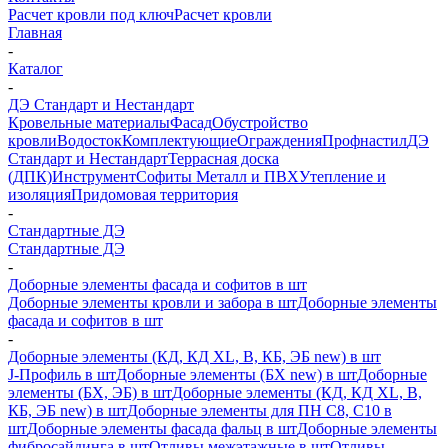
Расчет кровли под ключ
Расчет кровли
Главная
-
Каталог
-
ДЭ Стандарт и Нестандарт
Кровельные материалы
Фасад
Обустройство
кровли
Водосток
Комплектующие
Ограждения
Профнастил
ДЭ
Стандарт и Нестандарт
Террасная доска
(ДПК)
Инструмент
Софиты Металл и ПВХ
Утепление и
изоляция
Придомовая территория
-
Стандартные ДЭ
Стандартные ДЭ
-
Доборные элементы фасада и софитов в шт
Доборные элементы кровли и забора в шт
Доборные элементы
фасада и софитов в шт
-
Доборные элементы (КД, КД XL, В, КБ, ЭБ new) в шт
J-Профиль в шт
Доборные элементы (БХ new) в шт
Доборные
элементы (БХ, ЭБ) в шт
Доборные элементы (КД, КД XL, В,
КБ, ЭБ new) в шт
Доборные элементы для ПН С8, С10 в
шт
Доборные элементы фасада фальц в шт
Доборные элементы
фибросайдинга в шт
Отливы межэтажные в шт
Отливы