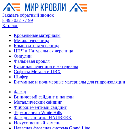
Заказать обратный звонок
8 495 032-77-99
Каталог
Кровельные материалы
Металлочерепица
Композитная черепица
ЦПЧ и Натуральная черепица
Ондулин
Фальцевая кровля
Рулонная черепица и материалы
Софиты Металл и ПВХ
Шифер
Битумные и полимерные материалы для гидроизоляции
Фасад
Виниловый сайдинг и панели
Металлический сайдинг
Фиброцементный сайдинг
Термопанели White Hills
Фасадная плитка HAUBERK
Искусственный камень
Навесная фасадная система Grand Line