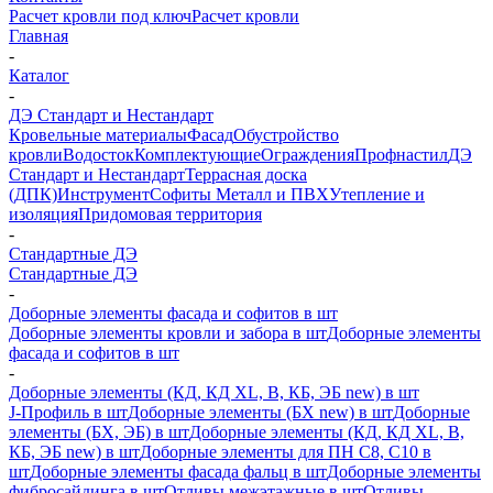
Расчет кровли под ключ
Расчет кровли
Главная
-
Каталог
-
ДЭ Стандарт и Нестандарт
Кровельные материалы
Фасад
Обустройство
кровли
Водосток
Комплектующие
Ограждения
Профнастил
ДЭ
Стандарт и Нестандарт
Террасная доска
(ДПК)
Инструмент
Софиты Металл и ПВХ
Утепление и
изоляция
Придомовая территория
-
Стандартные ДЭ
Стандартные ДЭ
-
Доборные элементы фасада и софитов в шт
Доборные элементы кровли и забора в шт
Доборные элементы
фасада и софитов в шт
-
Доборные элементы (КД, КД XL, В, КБ, ЭБ new) в шт
J-Профиль в шт
Доборные элементы (БХ new) в шт
Доборные
элементы (БХ, ЭБ) в шт
Доборные элементы (КД, КД XL, В,
КБ, ЭБ new) в шт
Доборные элементы для ПН С8, С10 в
шт
Доборные элементы фасада фальц в шт
Доборные элементы
фибросайдинга в шт
Отливы межэтажные в шт
Отливы