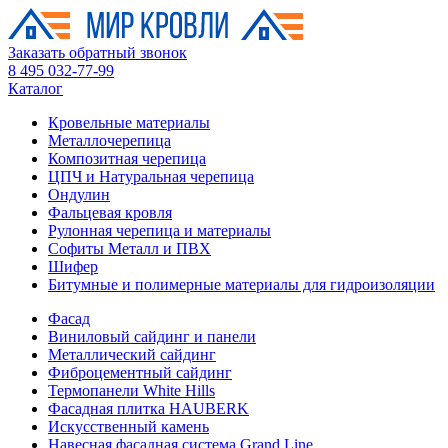
Заказать обратный звонок
8 495 032-77-99
Каталог
Кровельные материалы
Металлочерепица
Композитная черепица
ЦПЧ и Натуральная черепица
Ондулин
Фальцевая кровля
Рулонная черепица и материалы
Софиты Металл и ПВХ
Шифер
Битумные и полимерные материалы для гидроизоляции
Фасад
Виниловый сайдинг и панели
Металлический сайдинг
Фиброцементный сайдинг
Термопанели White Hills
Фасадная плитка HAUBERK
Искусственный камень
Навесная фасадная система Grand Line