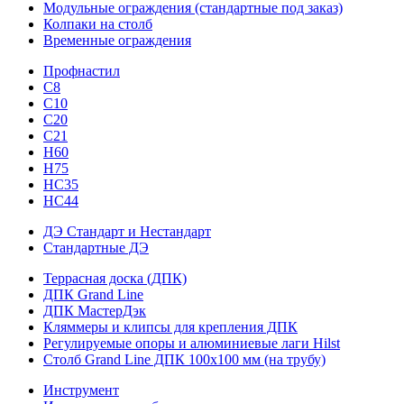
Модульные ограждения (стандартные под заказ)
Колпаки на столб
Временные ограждения
Профнастил
С8
С10
С20
С21
H60
H75
HС35
НС44
ДЭ Стандарт и Нестандарт
Стандартные ДЭ
Террасная доска (ДПК)
ДПК Grand Line
ДПК МастерДэк
Кляммеры и клипсы для крепления ДПК
Регулируемые опоры и алюминиевые лаги Hilst
Столб Grand Line ДПК 100х100 мм (на трубу)
Инструмент