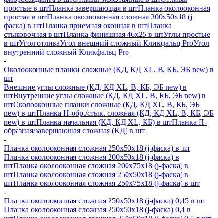
простые в шт
Планка завершающая в шт
Планка околооконная
простая в шт
Планка околооконная сложная 300х50х18 (j-
фаска) в шт
Планка приемная оконная в шт
Планка
стыковочная в шт
Планка финишная 46х25 в шт
Углы простые
в шт
Угол отлива
Угол внешний сложный Кликфальц Pro
Угол
внутренний сложный Кликфальц Pro
-
Околооконные планки сложные (КД, КД XL, В, КБ, ЭБ new) в
шт
Внешние углы сложные (КД, КД XL, В, КБ, ЭБ new) в
шт
Внутренние углы сложные (КД, КД XL, В, КБ, ЭБ new) в
шт
Околооконные планки сложные (КД, КД XL, В, КБ, ЭБ
new) в шт
Планка H-обр./стык. сложная (КД, КД XL, В, КБ, ЭБ
new) в шт
Планка начальная (КД, КД XL, КБ) в шт
Планка П-
образная/завершающая сложная (КД) в шт
-
Планка околооконная сложная 250х50х18 (j-фаска) в шт
Планка околооконная сложная 200х50х18 (j-фаска) в
шт
Планка околооконная сложная 200х75х18 (j-фаска) в
шт
Планка околооконная сложная 250х50х18 (j-фаска) в
шт
Планка околооконная сложная 250х75х18 (j-фаска) в шт
-
Планка околооконная сложная 250х50х18 (j-фаска) 0,45 в шт
Планка околооконная сложная 250х50х18 (j-фаска) 0,4 в