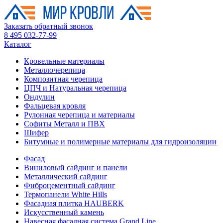
Заказать обратный звонок
8 495 032-77-99
Каталог
Кровельные материалы
Металлочерепица
Композитная черепица
ЦПЧ и Натуральная черепица
Ондулин
Фальцевая кровля
Рулонная черепица и материалы
Софиты Металл и ПВХ
Шифер
Битумные и полимерные материалы для гидроизоляции
Фасад
Виниловый сайдинг и панели
Металлический сайдинг
Фиброцементный сайдинг
Термопанели White Hills
Фасадная плитка HAUBERK
Искусственный камень
Навесная фасадная система Grand Line