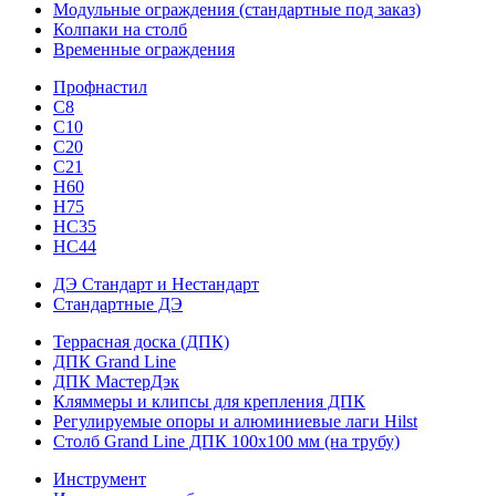
Модульные ограждения (стандартные под заказ)
Колпаки на столб
Временные ограждения
Профнастил
С8
С10
С20
С21
H60
H75
HС35
НС44
ДЭ Стандарт и Нестандарт
Стандартные ДЭ
Террасная доска (ДПК)
ДПК Grand Line
ДПК МастерДэк
Кляммеры и клипсы для крепления ДПК
Регулируемые опоры и алюминиевые лаги Hilst
Столб Grand Line ДПК 100х100 мм (на трубу)
Инструмент