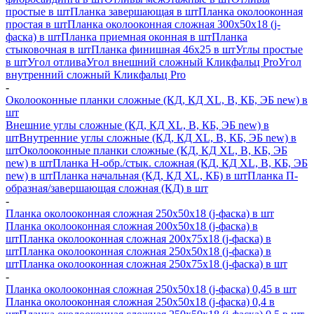
простые в шт
Планка завершающая в шт
Планка околооконная
простая в шт
Планка околооконная сложная 300х50х18 (j-
фаска) в шт
Планка приемная оконная в шт
Планка
стыковочная в шт
Планка финишная 46х25 в шт
Углы простые
в шт
Угол отлива
Угол внешний сложный Кликфальц Pro
Угол
внутренний сложный Кликфальц Pro
-
Околооконные планки сложные (КД, КД XL, В, КБ, ЭБ new) в
шт
Внешние углы сложные (КД, КД XL, В, КБ, ЭБ new) в
шт
Внутренние углы сложные (КД, КД XL, В, КБ, ЭБ new) в
шт
Околооконные планки сложные (КД, КД XL, В, КБ, ЭБ
new) в шт
Планка H-обр./стык. сложная (КД, КД XL, В, КБ, ЭБ
new) в шт
Планка начальная (КД, КД XL, КБ) в шт
Планка П-
образная/завершающая сложная (КД) в шт
-
Планка околооконная сложная 250х50х18 (j-фаска) в шт
Планка околооконная сложная 200х50х18 (j-фаска) в
шт
Планка околооконная сложная 200х75х18 (j-фаска) в
шт
Планка околооконная сложная 250х50х18 (j-фаска) в
шт
Планка околооконная сложная 250х75х18 (j-фаска) в шт
-
Планка околооконная сложная 250х50х18 (j-фаска) 0,45 в шт
Планка околооконная сложная 250х50х18 (j-фаска) 0,4 в