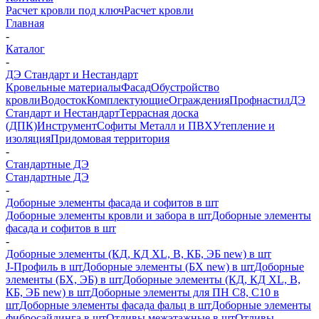
Расчет кровли под ключ
Расчет кровли
Главная
-
Каталог
-
ДЭ Стандарт и Нестандарт
Кровельные материалы
Фасад
Обустройство
кровли
Водосток
Комплектующие
Ограждения
Профнастил
ДЭ
Стандарт и Нестандарт
Террасная доска
(ДПК)
Инструмент
Софиты Металл и ПВХ
Утепление и
изоляция
Придомовая территория
-
Стандартные ДЭ
Стандартные ДЭ
-
Доборные элементы фасада и софитов в шт
Доборные элементы кровли и забора в шт
Доборные элементы
фасада и софитов в шт
-
Доборные элементы (КД, КД XL, В, КБ, ЭБ new) в шт
J-Профиль в шт
Доборные элементы (БХ new) в шт
Доборные
элементы (БХ, ЭБ) в шт
Доборные элементы (КД, КД XL, В,
КБ, ЭБ new) в шт
Доборные элементы для ПН С8, С10 в
шт
Доборные элементы фасада фальц в шт
Доборные элементы
фибросайдинга в шт
Отливы межэтажные в шт
Отливы