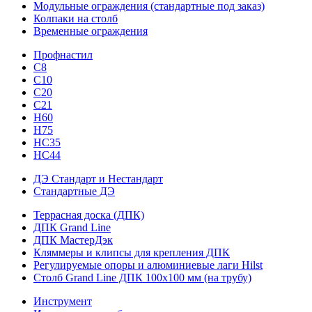
Модульные ограждения (стандартные под заказ)
Колпаки на столб
Временные ограждения
Профнастил
С8
С10
С20
С21
H60
H75
HС35
НС44
ДЭ Стандарт и Нестандарт
Стандартные ДЭ
Террасная доска (ДПК)
ДПК Grand Line
ДПК МастерДэк
Кляммеры и клипсы для крепления ДПК
Регулируемые опоры и алюминиевые лаги Hilst
Столб Grand Line ДПК 100х100 мм (на трубу)
Инструмент