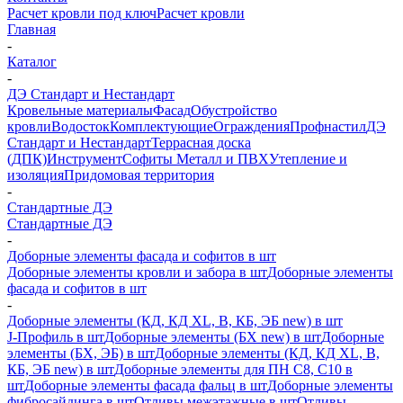
Расчет кровли под ключ
Расчет кровли
Главная
-
Каталог
-
ДЭ Стандарт и Нестандарт
Кровельные материалы
Фасад
Обустройство
кровли
Водосток
Комплектующие
Ограждения
Профнастил
ДЭ
Стандарт и Нестандарт
Террасная доска
(ДПК)
Инструмент
Софиты Металл и ПВХ
Утепление и
изоляция
Придомовая территория
-
Стандартные ДЭ
Стандартные ДЭ
-
Доборные элементы фасада и софитов в шт
Доборные элементы кровли и забора в шт
Доборные элементы
фасада и софитов в шт
-
Доборные элементы (КД, КД XL, В, КБ, ЭБ new) в шт
J-Профиль в шт
Доборные элементы (БХ new) в шт
Доборные
элементы (БХ, ЭБ) в шт
Доборные элементы (КД, КД XL, В,
КБ, ЭБ new) в шт
Доборные элементы для ПН С8, С10 в
шт
Доборные элементы фасада фальц в шт
Доборные элементы
фибросайдинга в шт
Отливы межэтажные в шт
Отливы