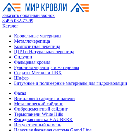
Заказать обратный звонок
8 495 032-77-99
Каталог
Кровельные материалы
Металлочерепица
Композитная черепица
ЦПЧ и Натуральная черепица
Ондулин
Фальцевая кровля
Рулонная черепица и материалы
Софиты Металл и ПВХ
Шифер
Битумные и полимерные материалы для гидроизоляции
Фасад
Виниловый сайдинг и панели
Металлический сайдинг
Фиброцементный сайдинг
Термопанели White Hills
Фасадная плитка HAUBERK
Искусственный камень
Навесная фасадная система Grand Line