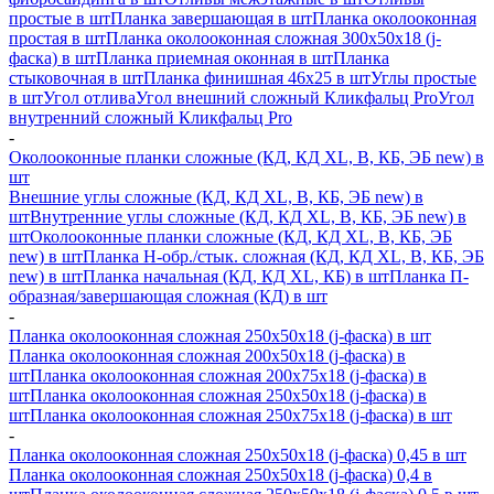
простые в шт
Планка завершающая в шт
Планка околооконная
простая в шт
Планка околооконная сложная 300х50х18 (j-
фаска) в шт
Планка приемная оконная в шт
Планка
стыковочная в шт
Планка финишная 46х25 в шт
Углы простые
в шт
Угол отлива
Угол внешний сложный Кликфальц Pro
Угол
внутренний сложный Кликфальц Pro
-
Околооконные планки сложные (КД, КД XL, В, КБ, ЭБ new) в
шт
Внешние углы сложные (КД, КД XL, В, КБ, ЭБ new) в
шт
Внутренние углы сложные (КД, КД XL, В, КБ, ЭБ new) в
шт
Околооконные планки сложные (КД, КД XL, В, КБ, ЭБ
new) в шт
Планка H-обр./стык. сложная (КД, КД XL, В, КБ, ЭБ
new) в шт
Планка начальная (КД, КД XL, КБ) в шт
Планка П-
образная/завершающая сложная (КД) в шт
-
Планка околооконная сложная 250х50х18 (j-фаска) в шт
Планка околооконная сложная 200х50х18 (j-фаска) в
шт
Планка околооконная сложная 200х75х18 (j-фаска) в
шт
Планка околооконная сложная 250х50х18 (j-фаска) в
шт
Планка околооконная сложная 250х75х18 (j-фаска) в шт
-
Планка околооконная сложная 250х50х18 (j-фаска) 0,45 в шт
Планка околооконная сложная 250х50х18 (j-фаска) 0,4 в