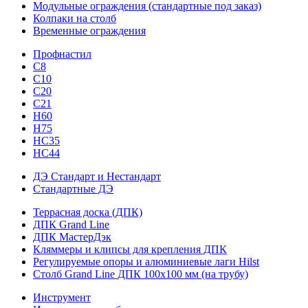
Модульные ограждения (стандартные под заказ)
Колпаки на столб
Временные ограждения
Профнастил
С8
С10
С20
С21
H60
H75
HС35
НС44
ДЭ Стандарт и Нестандарт
Стандартные ДЭ
Террасная доска (ДПК)
ДПК Grand Line
ДПК МастерДэк
Кляммеры и клипсы для крепления ДПК
Регулируемые опоры и алюминиевые лаги Hilst
Столб Grand Line ДПК 100х100 мм (на трубу)
Инструмент