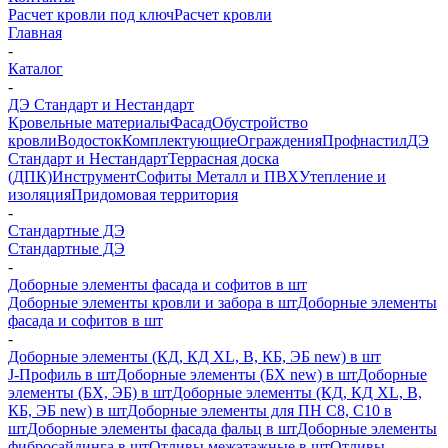
Расчет кровли под ключ
Расчет кровли
Главная
-
Каталог
-
ДЭ Стандарт и Нестандарт
Кровельные материалы
Фасад
Обустройство
кровли
Водосток
Комплектующие
Ограждения
Профнастил
ДЭ
Стандарт и Нестандарт
Террасная доска
(ДПК)
Инструмент
Софиты Металл и ПВХ
Утепление и
изоляция
Придомовая территория
-
Стандартные ДЭ
Стандартные ДЭ
-
Доборные элементы фасада и софитов в шт
Доборные элементы кровли и забора в шт
Доборные элементы
фасада и софитов в шт
-
Доборные элементы (КД, КД XL, В, КБ, ЭБ new) в шт
J-Профиль в шт
Доборные элементы (БХ new) в шт
Доборные
элементы (БХ, ЭБ) в шт
Доборные элементы (КД, КД XL, В,
КБ, ЭБ new) в шт
Доборные элементы для ПН С8, С10 в
шт
Доборные элементы фасада фальц в шт
Доборные элементы
фибросайдинга в шт
Отливы межэтажные в шт
Отливы