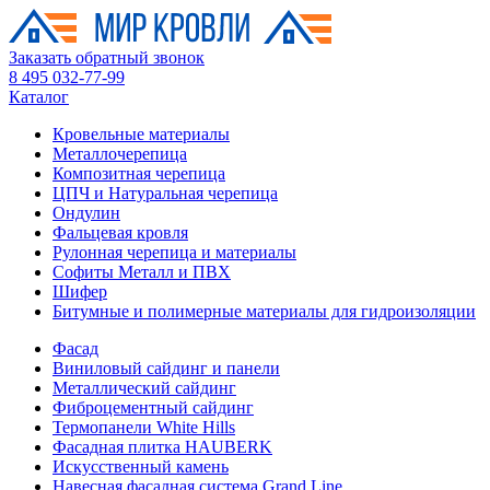
Заказать обратный звонок
8 495 032-77-99
Каталог
Кровельные материалы
Металлочерепица
Композитная черепица
ЦПЧ и Натуральная черепица
Ондулин
Фальцевая кровля
Рулонная черепица и материалы
Софиты Металл и ПВХ
Шифер
Битумные и полимерные материалы для гидроизоляции
Фасад
Виниловый сайдинг и панели
Металлический сайдинг
Фиброцементный сайдинг
Термопанели White Hills
Фасадная плитка HAUBERK
Искусственный камень
Навесная фасадная система Grand Line