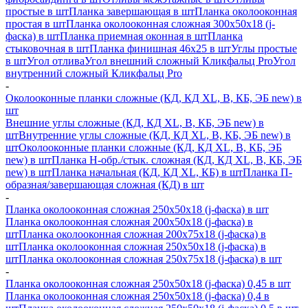
простые в шт
Планка завершающая в шт
Планка околооконная
простая в шт
Планка околооконная сложная 300х50х18 (j-
фаска) в шт
Планка приемная оконная в шт
Планка
стыковочная в шт
Планка финишная 46х25 в шт
Углы простые
в шт
Угол отлива
Угол внешний сложный Кликфальц Pro
Угол
внутренний сложный Кликфальц Pro
-
Околооконные планки сложные (КД, КД XL, В, КБ, ЭБ new) в
шт
Внешние углы сложные (КД, КД XL, В, КБ, ЭБ new) в
шт
Внутренние углы сложные (КД, КД XL, В, КБ, ЭБ new) в
шт
Околооконные планки сложные (КД, КД XL, В, КБ, ЭБ
new) в шт
Планка H-обр./стык. сложная (КД, КД XL, В, КБ, ЭБ
new) в шт
Планка начальная (КД, КД XL, КБ) в шт
Планка П-
образная/завершающая сложная (КД) в шт
-
Планка околооконная сложная 250х50х18 (j-фаска) в шт
Планка околооконная сложная 200х50х18 (j-фаска) в
шт
Планка околооконная сложная 200х75х18 (j-фаска) в
шт
Планка околооконная сложная 250х50х18 (j-фаска) в
шт
Планка околооконная сложная 250х75х18 (j-фаска) в шт
-
Планка околооконная сложная 250х50х18 (j-фаска) 0,45 в шт
Планка околооконная сложная 250х50х18 (j-фаска) 0,4 в