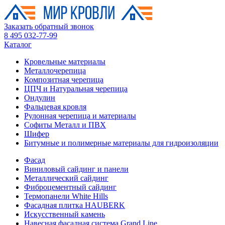
Заказать обратный звонок
8 495 032-77-99
Каталог
Кровельные материалы
Металлочерепица
Композитная черепица
ЦПЧ и Натуральная черепица
Ондулин
Фальцевая кровля
Рулонная черепица и материалы
Софиты Металл и ПВХ
Шифер
Битумные и полимерные материалы для гидроизоляции
Фасад
Виниловый сайдинг и панели
Металлический сайдинг
Фиброцементный сайдинг
Термопанели White Hills
Фасадная плитка HAUBERK
Искусственный камень
Навесная фасадная система Grand Line