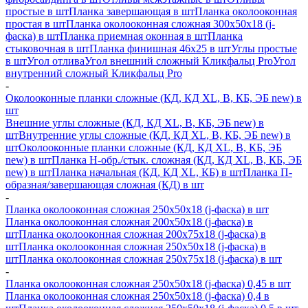
простые в шт
Планка завершающая в шт
Планка околооконная
простая в шт
Планка околооконная сложная 300х50х18 (j-
фаска) в шт
Планка приемная оконная в шт
Планка
стыковочная в шт
Планка финишная 46х25 в шт
Углы простые
в шт
Угол отлива
Угол внешний сложный Кликфальц Pro
Угол
внутренний сложный Кликфальц Pro
-
Околооконные планки сложные (КД, КД XL, В, КБ, ЭБ new) в
шт
Внешние углы сложные (КД, КД XL, В, КБ, ЭБ new) в
шт
Внутренние углы сложные (КД, КД XL, В, КБ, ЭБ new) в
шт
Околооконные планки сложные (КД, КД XL, В, КБ, ЭБ
new) в шт
Планка H-обр./стык. сложная (КД, КД XL, В, КБ, ЭБ
new) в шт
Планка начальная (КД, КД XL, КБ) в шт
Планка П-
образная/завершающая сложная (КД) в шт
-
Планка околооконная сложная 250х50х18 (j-фаска) в шт
Планка околооконная сложная 200х50х18 (j-фаска) в
шт
Планка околооконная сложная 200х75х18 (j-фаска) в
шт
Планка околооконная сложная 250х50х18 (j-фаска) в
шт
Планка околооконная сложная 250х75х18 (j-фаска) в шт
-
Планка околооконная сложная 250х50х18 (j-фаска) 0,45 в шт
Планка околооконная сложная 250х50х18 (j-фаска) 0,4 в