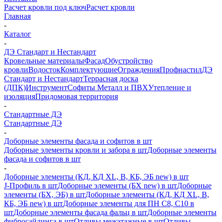
Расчет кровли под ключ
Расчет кровли
Главная
-
Каталог
-
ДЭ Стандарт и Нестандарт
Кровельные материалы
Фасад
Обустройство
кровли
Водосток
Комплектующие
Ограждения
Профнастил
ДЭ
Стандарт и Нестандарт
Террасная доска
(ДПК)
Инструмент
Софиты Металл и ПВХ
Утепление и
изоляция
Придомовая территория
-
Стандартные ДЭ
Стандартные ДЭ
-
Доборные элементы фасада и софитов в шт
Доборные элементы кровли и забора в шт
Доборные элементы
фасада и софитов в шт
-
Доборные элементы (КД, КД XL, В, КБ, ЭБ new) в шт
J-Профиль в шт
Доборные элементы (БХ new) в шт
Доборные
элементы (БХ, ЭБ) в шт
Доборные элементы (КД, КД XL, В,
КБ, ЭБ new) в шт
Доборные элементы для ПН С8, С10 в
шт
Доборные элементы фасада фальц в шт
Доборные элементы
фибросайдинга в шт
Отливы межэтажные в шт
Отливы