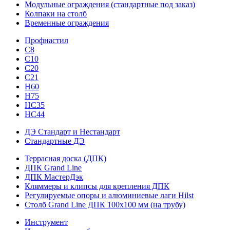
Модульные ограждения (стандартные под заказ)
Колпаки на столб
Временные ограждения
Профнастил
С8
С10
С20
С21
H60
H75
HС35
НС44
ДЭ Стандарт и Нестандарт
Стандартные ДЭ
Террасная доска (ДПК)
ДПК Grand Line
ДПК МастерДэк
Кляммеры и клипсы для крепления ДПК
Регулируемые опоры и алюминиевые лаги Hilst
Столб Grand Line ДПК 100х100 мм (на трубу)
Инструмент