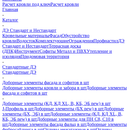
Расчет кровли под ключ
Расчет кровли
Главная
-
Каталог
-
ДЭ Стандарт и Нестандарт
Кровельные материалы
Фасад
Обустройство
кровли
Водосток
Комплектующие
Ограждения
Профнастил
ДЭ
Стандарт и Нестандарт
Террасная доска
(ДПК)
Инструмент
Софиты Металл и ПВХ
Утепление и
изоляция
Придомовая территория
-
Стандартные ДЭ
Стандартные ДЭ
-
Доборные элементы фасада и софитов в шт
Доборные элементы кровли и забора в шт
Доборные элементы
фасада и софитов в шт
-
Доборные элементы (КД, КД XL, В, КБ, ЭБ new) в шт
J-Профиль в шт
Доборные элементы (БХ new) в шт
Доборные
элементы (БХ, ЭБ) в шт
Доборные элементы (КД, КД XL, В,
КБ, ЭБ new) в шт
Доборные элементы для ПН С8, С10 в
шт
Доборные элементы фасада фальц в шт
Доборные элементы
фибросайдинга в шт
Отливы межэтажные в шт
Отливы