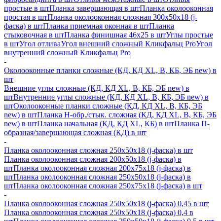
простые в шт
Планка завершающая в шт
Планка околооконная
простая в шт
Планка околооконная сложная 300х50х18 (j-
фаска) в шт
Планка приемная оконная в шт
Планка
стыковочная в шт
Планка финишная 46х25 в шт
Углы простые
в шт
Угол отлива
Угол внешний сложный Кликфальц Pro
Угол
внутренний сложный Кликфальц Pro
-
Околооконные планки сложные (КД, КД XL, В, КБ, ЭБ new) в
шт
Внешние углы сложные (КД, КД XL, В, КБ, ЭБ new) в
шт
Внутренние углы сложные (КД, КД XL, В, КБ, ЭБ new) в
шт
Околооконные планки сложные (КД, КД XL, В, КБ, ЭБ
new) в шт
Планка H-обр./стык. сложная (КД, КД XL, В, КБ, ЭБ
new) в шт
Планка начальная (КД, КД XL, КБ) в шт
Планка П-
образная/завершающая сложная (КД) в шт
-
Планка околооконная сложная 250х50х18 (j-фаска) в шт
Планка околооконная сложная 200х50х18 (j-фаска) в
шт
Планка околооконная сложная 200х75х18 (j-фаска) в
шт
Планка околооконная сложная 250х50х18 (j-фаска) в
шт
Планка околооконная сложная 250х75х18 (j-фаска) в шт
-
Планка околооконная сложная 250х50х18 (j-фаска) 0,45 в шт
Планка околооконная сложная 250х50х18 (j-фаска) 0,4 в