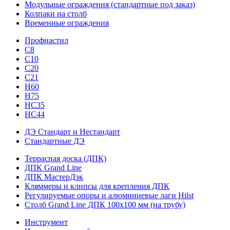
Модульные ограждения (стандартные под заказ)
Колпаки на столб
Временные ограждения
Профнастил
С8
С10
С20
С21
H60
H75
HС35
НС44
ДЭ Стандарт и Нестандарт
Стандартные ДЭ
Террасная доска (ДПК)
ДПК Grand Line
ДПК МастерДэк
Кляммеры и клипсы для крепления ДПК
Регулируемые опоры и алюминиевые лаги Hilst
Столб Grand Line ДПК 100х100 мм (на трубу)
Инструмент