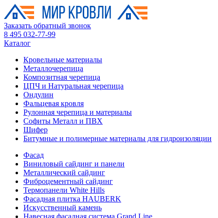
Заказать обратный звонок
8 495 032-77-99
Каталог
Кровельные материалы
Металлочерепица
Композитная черепица
ЦПЧ и Натуральная черепица
Ондулин
Фальцевая кровля
Рулонная черепица и материалы
Софиты Металл и ПВХ
Шифер
Битумные и полимерные материалы для гидроизоляции
Фасад
Виниловый сайдинг и панели
Металлический сайдинг
Фиброцементный сайдинг
Термопанели White Hills
Фасадная плитка HAUBERK
Искусственный камень
Навесная фасадная система Grand Line