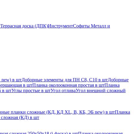
т
Террасная доска (ДПК)
Инструмент
Софиты Металл и
 new) в шт
Доборные элементы для ПН С8, С10 в шт
Доборные
вершающая в шт
Планка околооконная простая в шт
Планка
 в шт
Углы простые в шт
Угол отлива
Угол внешний сложный
ные планки сложные (КД, КД XL, В, КБ, ЭБ new) в шт
Планка
 сложная (КД) в шт
ная сложная 250х50х18 (j-фаска) в шт
Планка околооконная