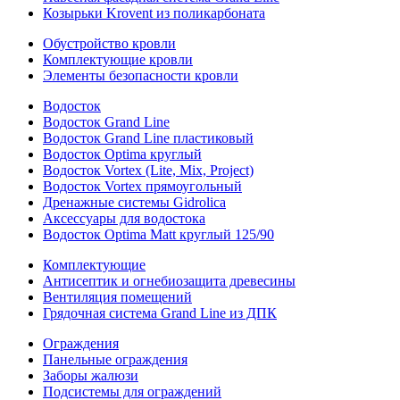
Козырьки Krovent из поликарбоната
Обустройство кровли
Комплектующие кровли
Элементы безопасности кровли
Водосток
Водосток Grand Line
Водосток Grand Line пластиковый
Водосток Optima круглый
Водосток Vortex (Lite, Mix, Project)
Водосток Vortex прямоугольный
Дренажные системы Gidrolica
Аксессуары для водостока
Водосток Optima Matt круглый 125/90
Комплектующие
Антисептик и огнебиозащита древесины
Вентиляция помещений
Грядочная система Grand Line из ДПК
Ограждения
Панельные ограждения
Заборы жалюзи
Подсистемы для ограждений