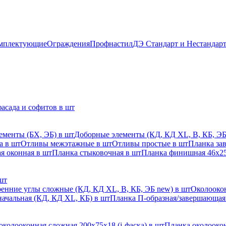
мплектующие
Ограждения
Профнастил
ДЭ Стандарт и Нестандар
асада и софитов в шт
ементы (БХ, ЭБ) в шт
Доборные элементы (КД, КД XL, В, КБ, ЭБ
а в шт
Отливы межэтажные в шт
Отливы простые в шт
Планка за
я оконная в шт
Планка стыковочная в шт
Планка финишная 46х25
шт
енние углы сложные (КД, КД XL, В, КБ, ЭБ new) в шт
Околоокон
начальная (КД, КД XL, КБ) в шт
Планка П-образная/завершающая
околооконная сложная 200х75х18 (j-фаска) в шт
Планка околоокон