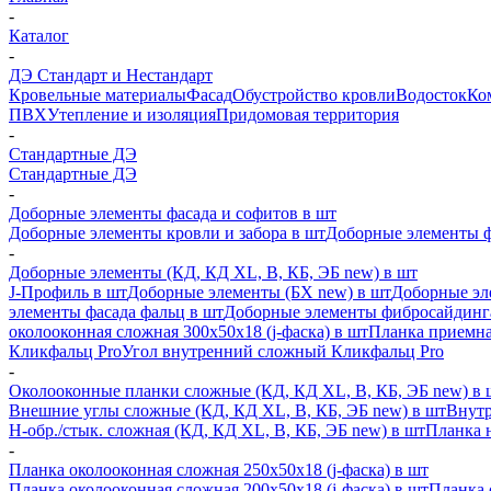
-
Каталог
-
ДЭ Стандарт и Нестандарт
Кровельные материалы
Фасад
Обустройство кровли
Водосток
Ко
ПВХ
Утепление и изоляция
Придомовая территория
-
Стандартные ДЭ
Стандартные ДЭ
-
Доборные элементы фасада и софитов в шт
Доборные элементы кровли и забора в шт
Доборные элементы ф
-
Доборные элементы (КД, КД XL, В, КБ, ЭБ new) в шт
J-Профиль в шт
Доборные элементы (БХ new) в шт
Доборные эл
элементы фасада фальц в шт
Доборные элементы фибросайдинг
околооконная сложная 300х50х18 (j-фаска) в шт
Планка приемна
Кликфальц Pro
Угол внутренний сложный Кликфальц Pro
-
Околооконные планки сложные (КД, КД XL, В, КБ, ЭБ new) в 
Внешние углы сложные (КД, КД XL, В, КБ, ЭБ new) в шт
Внутр
H-обр./стык. сложная (КД, КД XL, В, КБ, ЭБ new) в шт
Планка 
-
Планка околооконная сложная 250х50х18 (j-фаска) в шт
Планка околооконная сложная 200х50х18 (j-фаска) в шт
Планка 