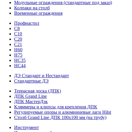
Модульные ограждения (стандартные под заказ)
Колпаки на столб
Временные ограждения
Профнастил
С8
С10
С20
С21
H60
H75
HС35
НС44
ДЭ Стандарт и Нестандарт
Стандартные ДЭ
Террасная доска (ДПК)
ДПК Grand Line
ДПК МастерДэк
Кляммеры и клипсы для крепления ДПК
Регулируемые опоры и алюминиевые лаги Hilst
Столб Grand Line ДПК 100х100 мм (на трубу)
Инструмент