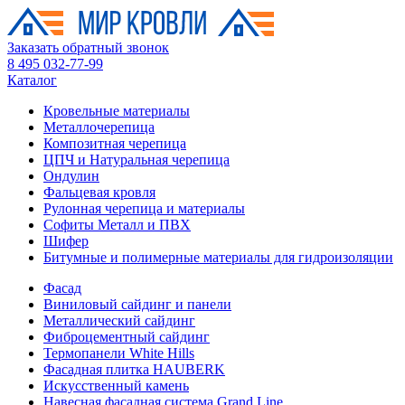
Заказать обратный звонок
8 495 032-77-99
Каталог
Кровельные материалы
Металлочерепица
Композитная черепица
ЦПЧ и Натуральная черепица
Ондулин
Фальцевая кровля
Рулонная черепица и материалы
Софиты Металл и ПВХ
Шифер
Битумные и полимерные материалы для гидроизоляции
Фасад
Виниловый сайдинг и панели
Металлический сайдинг
Фиброцементный сайдинг
Термопанели White Hills
Фасадная плитка HAUBERK
Искусственный камень
Навесная фасадная система Grand Line