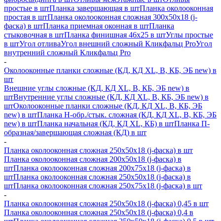
простые в шт
Планка завершающая в шт
Планка околооконная
простая в шт
Планка околооконная сложная 300х50х18 (j-
фаска) в шт
Планка приемная оконная в шт
Планка
стыковочная в шт
Планка финишная 46х25 в шт
Углы простые
в шт
Угол отлива
Угол внешний сложный Кликфальц Pro
Угол
внутренний сложный Кликфальц Pro
-
Околооконные планки сложные (КД, КД XL, В, КБ, ЭБ new) в
шт
Внешние углы сложные (КД, КД XL, В, КБ, ЭБ new) в
шт
Внутренние углы сложные (КД, КД XL, В, КБ, ЭБ new) в
шт
Околооконные планки сложные (КД, КД XL, В, КБ, ЭБ
new) в шт
Планка H-обр./стык. сложная (КД, КД XL, В, КБ, ЭБ
new) в шт
Планка начальная (КД, КД XL, КБ) в шт
Планка П-
образная/завершающая сложная (КД) в шт
-
Планка околооконная сложная 250х50х18 (j-фаска) в шт
Планка околооконная сложная 200х50х18 (j-фаска) в
шт
Планка околооконная сложная 200х75х18 (j-фаска) в
шт
Планка околооконная сложная 250х50х18 (j-фаска) в
шт
Планка околооконная сложная 250х75х18 (j-фаска) в шт
-
Планка околооконная сложная 250х50х18 (j-фаска) 0,45 в шт
Планка околооконная сложная 250х50х18 (j-фаска) 0,4 в