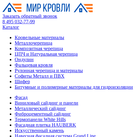
Заказать обратный звонок
8 495 032-77-99
Каталог
Кровельные материалы
Металлочерепица
Композитная черепица
ЦПЧ и Натуральная черепица
Ондулин
Фальцевая кровля
Рулонная черепица и материалы
Софиты Металл и ПВХ
Шифер
Битумные и полимерные материалы для гидроизоляции
Фасад
Виниловый сайдинг и панели
Металлический сайдинг
Фиброцементный сайдинг
Термопанели White Hills
Фасадная плитка HAUBERK
Искусственный камень
Навесная фасадная система Grand Line