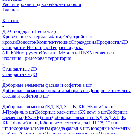
Расчет кровли под ключ
Расчет кровли
Главная
-
Каталог
-
ДЭ Стандарт и Нестандарт
Кровельные материалы
Фасад
Обустройство
кровли
Водосток
Комплектующие
Ограждения
Профнастил
ДЭ
Стандарт и Нестандарт
Террасная доска
(ДПК)
Инструмент
Софиты Металл и ПВХ
Утепление и
изоляция
Придомовая территория
-
Стандартные ДЭ
Стандартные ДЭ
-
Доборные элементы фасада и софитов в шт
Доборные элементы кровли и забора в шт
Доборные элементы
фасада и софитов в шт
-
Доборные элементы (КД, КД XL, В, КБ, ЭБ new) в шт
J-Профиль в шт
Доборные элементы (БХ new) в шт
Доборные
элементы (БХ, ЭБ) в шт
Доборные элементы (КД, КД XL, В,
КБ, ЭБ new) в шт
Доборные элементы для ПН С8, С10 в
шт
Доборные элементы фасада фальц в шт
Доборные элементы
фибросайдинга в шт
Отливы межэтажные в шт
Отливы