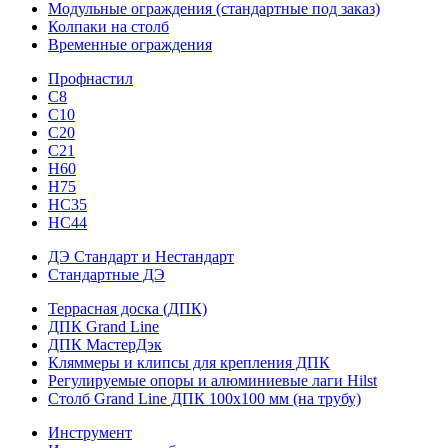
Модульные ограждения (стандартные под заказ)
Колпаки на столб
Временные ограждения
Профнастил
С8
С10
С20
С21
H60
H75
HС35
НС44
ДЭ Стандарт и Нестандарт
Стандартные ДЭ
Террасная доска (ДПК)
ДПК Grand Line
ДПК МастерДэк
Кляммеры и клипсы для крепления ДПК
Регулируемые опоры и алюминиевые лаги Hilst
Столб Grand Line ДПК 100х100 мм (на трубу)
Инструмент