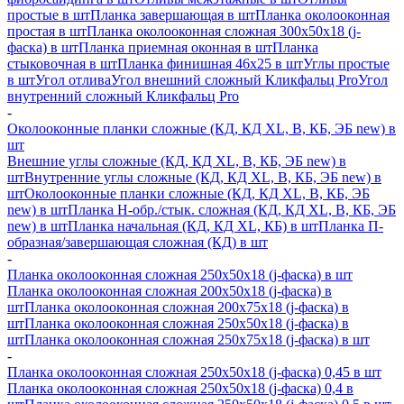
простые в шт
Планка завершающая в шт
Планка околооконная
простая в шт
Планка околооконная сложная 300х50х18 (j-
фаска) в шт
Планка приемная оконная в шт
Планка
стыковочная в шт
Планка финишная 46х25 в шт
Углы простые
в шт
Угол отлива
Угол внешний сложный Кликфальц Pro
Угол
внутренний сложный Кликфальц Pro
-
Околооконные планки сложные (КД, КД XL, В, КБ, ЭБ new) в
шт
Внешние углы сложные (КД, КД XL, В, КБ, ЭБ new) в
шт
Внутренние углы сложные (КД, КД XL, В, КБ, ЭБ new) в
шт
Околооконные планки сложные (КД, КД XL, В, КБ, ЭБ
new) в шт
Планка H-обр./стык. сложная (КД, КД XL, В, КБ, ЭБ
new) в шт
Планка начальная (КД, КД XL, КБ) в шт
Планка П-
образная/завершающая сложная (КД) в шт
-
Планка околооконная сложная 250х50х18 (j-фаска) в шт
Планка околооконная сложная 200х50х18 (j-фаска) в
шт
Планка околооконная сложная 200х75х18 (j-фаска) в
шт
Планка околооконная сложная 250х50х18 (j-фаска) в
шт
Планка околооконная сложная 250х75х18 (j-фаска) в шт
-
Планка околооконная сложная 250х50х18 (j-фаска) 0,45 в шт
Планка околооконная сложная 250х50х18 (j-фаска) 0,4 в