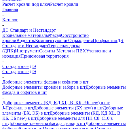
Расчет кровли под ключ
Расчет кровли
Главная
-
Каталог
-
ДЭ Стандарт и Нестандарт
Кровельные материалы
Фасад
Обустройство
кровли
Водосток
Комплектующие
Ограждения
Профнастил
ДЭ
Стандарт и Нестандарт
Террасная доска
(ДПК)
Инструмент
Софиты Металл и ПВХ
Утепление и
изоляция
Придомовая территория
-
Стандартные ДЭ
Стандартные ДЭ
-
Доборные элементы фасада и софитов в шт
Доборные элементы кровли и забора в шт
Доборные элементы
фасада и софитов в шт
-
Доборные элементы (КД, КД XL, В, КБ, ЭБ new) в шт
J-Профиль в шт
Доборные элементы (БХ new) в шт
Доборные
элементы (БХ, ЭБ) в шт
Доборные элементы (КД, КД XL, В,
КБ, ЭБ new) в шт
Доборные элементы для ПН С8, С10 в
шт
Доборные элементы фасада фальц в шт
Доборные элементы
фибросайдинга в шт
Отливы межэтажные в шт
Отливы