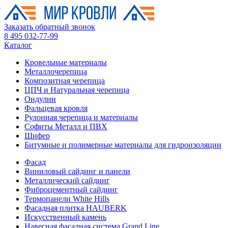
Заказать обратный звонок
8 495 032-77-99
Каталог
Кровельные материалы
Металлочерепица
Композитная черепица
ЦПЧ и Натуральная черепица
Ондулин
Фальцевая кровля
Рулонная черепица и материалы
Софиты Металл и ПВХ
Шифер
Битумные и полимерные материалы для гидроизоляции
Фасад
Виниловый сайдинг и панели
Металлический сайдинг
Фиброцементный сайдинг
Термопанели White Hills
Фасадная плитка HAUBERK
Искусственный камень
Навесная фасадная система Grand Line