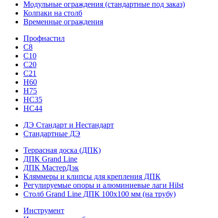
Модульные ограждения (стандартные под заказ)
Колпаки на столб
Временные ограждения
Профнастил
С8
С10
С20
С21
H60
H75
HС35
НС44
ДЭ Стандарт и Нестандарт
Стандартные ДЭ
Террасная доска (ДПК)
ДПК Grand Line
ДПК МастерДэк
Кляммеры и клипсы для крепления ДПК
Регулируемые опоры и алюминиевые лаги Hilst
Столб Grand Line ДПК 100х100 мм (на трубу)
Инструмент