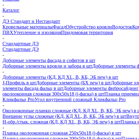
-
Каталог
-
ДЭ Стандарт и Нестандарт
Кровельные материалы
Фасад
Обустройство кровли
Водосток
Ко
ПВХ
Утепление и изоляция
Придомовая территория
-
Стандартные ДЭ
Стандартные ДЭ
-
Доборные элементы фасада и софитов в шт
Доборные элементы кровли и забора в шт
Доборные элементы ф
-
Доборные элементы (КД, КД XL, В, КБ, ЭБ new) в шт
J-Профиль в шт
Доборные элементы (БХ new) в шт
Доборные эл
элементы фасада фальц в шт
Доборные элементы фибросайдинг
околооконная сложная 300х50х18 (j-фаска) в шт
Планка приемна
Кликфальц Pro
Угол внутренний сложный Кликфальц Pro
-
Околооконные планки сложные (КД, КД XL, В, КБ, ЭБ new) в 
Внешние углы сложные (КД, КД XL, В, КБ, ЭБ new) в шт
Внутр
H-обр./стык. сложная (КД, КД XL, В, КБ, ЭБ new) в шт
Планка 
-
Планка околооконная сложная 250х50х18 (j-фаска) в шт
Планка околооконная сложная 200х50х18 (j-фаска) в шт
Планка 