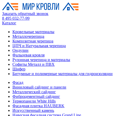
Заказать обратный звонок
8 495 032-77-99
Каталог
Кровельные материалы
Металлочерепица
Композитная черепица
ЦПЧ и Натуральная черепица
Ондулин
Фальцевая кровля
Рулонная черепица и материалы
Софиты Металл и ПВХ
Шифер
Битумные и полимерные материалы для гидроизоляции
Фасад
Виниловый сайдинг и панели
Металлический сайдинг
Фиброцементный сайдинг
Термопанели White Hills
Фасадная плитка HAUBERK
Искусственный камень
Навесная фасадная система Grand Line