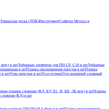
т
Террасная доска (ДПК)
Инструмент
Софиты Металл и
 new) в шт
Доборные элементы для ПН С8, С10 в шт
Доборные
вершающая в шт
Планка околооконная простая в шт
Планка
 в шт
Углы простые в шт
Угол отлива
Угол внешний сложный
ные планки сложные (КД, КД XL, В, КБ, ЭБ new) в шт
Планка
 сложная (КД) в шт
ная сложная 250х50х18 (j-фаска) в шт
Планка околооконная