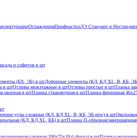
мплектующие
Ограждения
Профнастил
ДЭ Стандарт и Нестандар
асада и софитов в шт
ементы (БХ, ЭБ) в шт
Доборные элементы (КД, КД XL, В, КБ, ЭБ
а в шт
Отливы межэтажные в шт
Отливы простые в шт
Планка за
я оконная в шт
Планка стыковочная в шт
Планка финишная 46х25
шт
енние углы сложные (КД, КД XL, В, КБ, ЭБ new) в шт
Околоокон
начальная (КД, КД XL, КБ) в шт
Планка П-образная/завершающая
околооконная сложная 200х75х18 (j-фаска) в шт
Планка околоокон