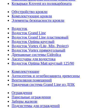
Козырьки Krovent из поликарбоната
Обустройство кровли
Комплектующие кровли
Элементы безопасности кровли
Водосток
Водосток Grand Line
Водосток Grand Line пластиковый
Водосток Optima круглый
Водосток Vortex (Lite, Mix, Project)
Водосток Vortex прямоугольный
Дренажные системы Gidrolica
Аксессуары для водостока
Водосток Optima Matt круглый 125/90
Комплектующие
Антисептик и огнебиозащита древесины
Вентиляция помещений
Грядочная система Grand Line из ДПК
Ограждения
Панельные ограждения
Заборы жалюзи
Подсистемы для ограждений