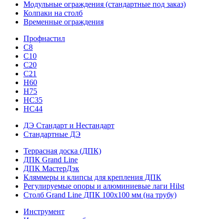
Модульные ограждения (стандартные под заказ)
Колпаки на столб
Временные ограждения
Профнастил
С8
С10
С20
С21
H60
H75
HС35
НС44
ДЭ Стандарт и Нестандарт
Стандартные ДЭ
Террасная доска (ДПК)
ДПК Grand Line
ДПК МастерДэк
Кляммеры и клипсы для крепления ДПК
Регулируемые опоры и алюминиевые лаги Hilst
Столб Grand Line ДПК 100х100 мм (на трубу)
Инструмент