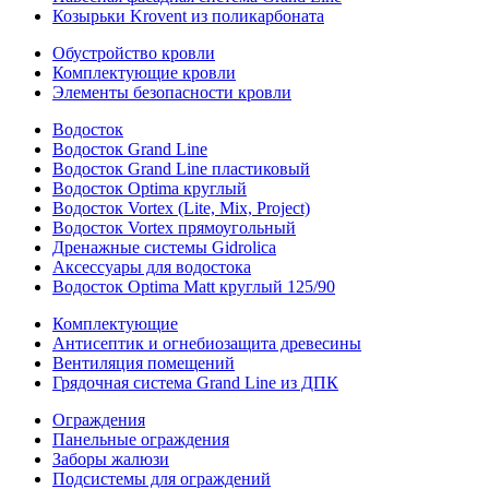
Козырьки Krovent из поликарбоната
Обустройство кровли
Комплектующие кровли
Элементы безопасности кровли
Водосток
Водосток Grand Line
Водосток Grand Line пластиковый
Водосток Optima круглый
Водосток Vortex (Lite, Mix, Project)
Водосток Vortex прямоугольный
Дренажные системы Gidrolica
Аксессуары для водостока
Водосток Optima Matt круглый 125/90
Комплектующие
Антисептик и огнебиозащита древесины
Вентиляция помещений
Грядочная система Grand Line из ДПК
Ограждения
Панельные ограждения
Заборы жалюзи
Подсистемы для ограждений