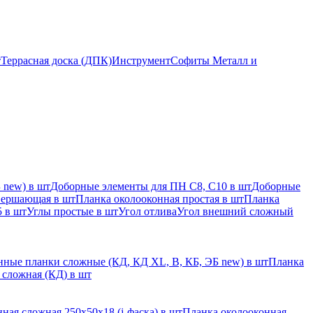
т
Террасная доска (ДПК)
Инструмент
Софиты Металл и
 new) в шт
Доборные элементы для ПН С8, С10 в шт
Доборные
вершающая в шт
Планка околооконная простая в шт
Планка
 в шт
Углы простые в шт
Угол отлива
Угол внешний сложный
ные планки сложные (КД, КД XL, В, КБ, ЭБ new) в шт
Планка
 сложная (КД) в шт
ная сложная 250х50х18 (j-фаска) в шт
Планка околооконная