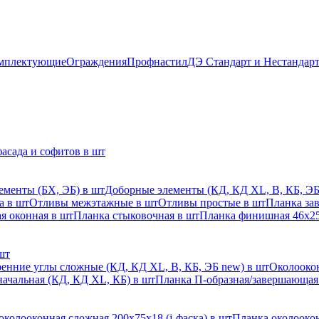
мплектующие
Ограждения
Профнастил
ДЭ Стандарт и Нестандар
асада и софитов в шт
ементы (БХ, ЭБ) в шт
Доборные элементы (КД, КД XL, В, КБ, ЭБ
а в шт
Отливы межэтажные в шт
Отливы простые в шт
Планка за
я оконная в шт
Планка стыковочная в шт
Планка финишная 46х25
шт
енние углы сложные (КД, КД XL, В, КБ, ЭБ new) в шт
Околоокон
начальная (КД, КД XL, КБ) в шт
Планка П-образная/завершающая
околооконная сложная 200х75х18 (j-фаска) в шт
Планка околоокон