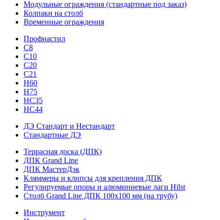
Модульные ограждения (стандартные под заказ)
Колпаки на столб
Временные ограждения
Профнастил
С8
С10
С20
С21
H60
H75
HС35
НС44
ДЭ Стандарт и Нестандарт
Стандартные ДЭ
Террасная доска (ДПК)
ДПК Grand Line
ДПК МастерДэк
Кляммеры и клипсы для крепления ДПК
Регулируемые опоры и алюминиевые лаги Hilst
Столб Grand Line ДПК 100х100 мм (на трубу)
Инструмент