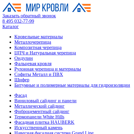
Заказать обратный звонок
8 495 032-77-99
Каталог
Кровельные материалы
Металлочерепица
Композитная черепица
ЦПЧ и Натуральная черепица
Ондулин
Фальцевая кровля
Рулонная черепица и материалы
Софиты Металл и ПВХ
Шифер
Битумные и полимерные материалы для гидроизоляции
Фасад
Виниловый сайдинг и панели
Металлический сайдинг
Фиброцементный сайдинг
Термопанели White Hills
Фасадная плитка HAUBERK
Искусственный камень
Навесная фасадная система Grand Line