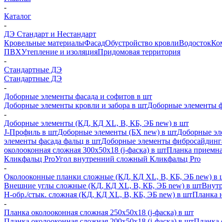
-
Каталог
-
ДЭ Стандарт и Нестандарт
Кровельные материалы
Фасад
Обустройство кровли
Водосток
Ко
ПВХ
Утепление и изоляция
Придомовая территория
-
Стандартные ДЭ
Стандартные ДЭ
-
Доборные элементы фасада и софитов в шт
Доборные элементы кровли и забора в шт
Доборные элементы ф
-
Доборные элементы (КД, КД XL, В, КБ, ЭБ new) в шт
J-Профиль в шт
Доборные элементы (БХ new) в шт
Доборные эл
элементы фасада фальц в шт
Доборные элементы фибросайдинг
околооконная сложная 300х50х18 (j-фаска) в шт
Планка приемна
Кликфальц Pro
Угол внутренний сложный Кликфальц Pro
-
Околооконные планки сложные (КД, КД XL, В, КБ, ЭБ new) в 
Внешние углы сложные (КД, КД XL, В, КБ, ЭБ new) в шт
Внутр
H-обр./стык. сложная (КД, КД XL, В, КБ, ЭБ new) в шт
Планка 
-
Планка околооконная сложная 250х50х18 (j-фаска) в шт
Планка околооконная сложная 200х50х18 (j-фаска) в шт
Планка 