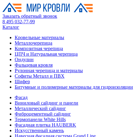
Заказать обратный звонок
8 495 032-77-99
Каталог
Кровельные материалы
Металлочерепица
Композитная черепица
ЦПЧ и Натуральная черепица
Ондулин
Фальцевая кровля
Рулонная черепица и материалы
Софиты Металл и ПВХ
Шифер
Битумные и полимерные материалы для гидроизоляции
Фасад
Виниловый сайдинг и панели
Металлический сайдинг
Фиброцементный сайдинг
Термопанели White Hills
Фасадная плитка HAUBERK
Искусственный камень
Навесная фасадная система Grand Line