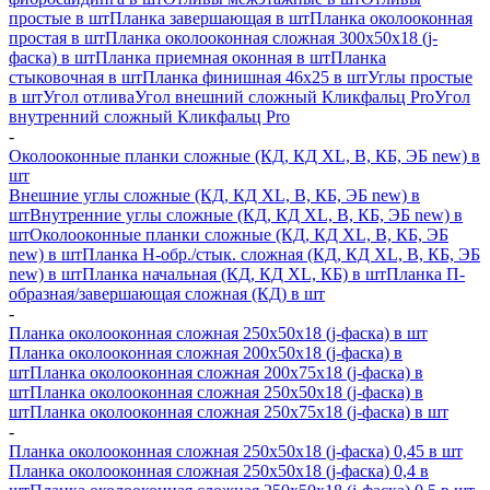
простые в шт
Планка завершающая в шт
Планка околооконная
простая в шт
Планка околооконная сложная 300х50х18 (j-
фаска) в шт
Планка приемная оконная в шт
Планка
стыковочная в шт
Планка финишная 46х25 в шт
Углы простые
в шт
Угол отлива
Угол внешний сложный Кликфальц Pro
Угол
внутренний сложный Кликфальц Pro
-
Околооконные планки сложные (КД, КД XL, В, КБ, ЭБ new) в
шт
Внешние углы сложные (КД, КД XL, В, КБ, ЭБ new) в
шт
Внутренние углы сложные (КД, КД XL, В, КБ, ЭБ new) в
шт
Околооконные планки сложные (КД, КД XL, В, КБ, ЭБ
new) в шт
Планка H-обр./стык. сложная (КД, КД XL, В, КБ, ЭБ
new) в шт
Планка начальная (КД, КД XL, КБ) в шт
Планка П-
образная/завершающая сложная (КД) в шт
-
Планка околооконная сложная 250х50х18 (j-фаска) в шт
Планка околооконная сложная 200х50х18 (j-фаска) в
шт
Планка околооконная сложная 200х75х18 (j-фаска) в
шт
Планка околооконная сложная 250х50х18 (j-фаска) в
шт
Планка околооконная сложная 250х75х18 (j-фаска) в шт
-
Планка околооконная сложная 250х50х18 (j-фаска) 0,45 в шт
Планка околооконная сложная 250х50х18 (j-фаска) 0,4 в