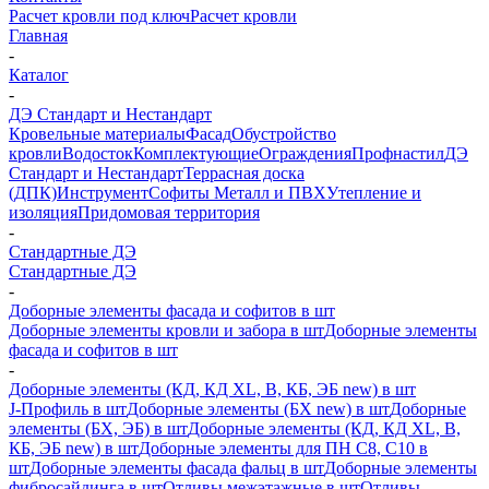
Расчет кровли под ключ
Расчет кровли
Главная
-
Каталог
-
ДЭ Стандарт и Нестандарт
Кровельные материалы
Фасад
Обустройство
кровли
Водосток
Комплектующие
Ограждения
Профнастил
ДЭ
Стандарт и Нестандарт
Террасная доска
(ДПК)
Инструмент
Софиты Металл и ПВХ
Утепление и
изоляция
Придомовая территория
-
Стандартные ДЭ
Стандартные ДЭ
-
Доборные элементы фасада и софитов в шт
Доборные элементы кровли и забора в шт
Доборные элементы
фасада и софитов в шт
-
Доборные элементы (КД, КД XL, В, КБ, ЭБ new) в шт
J-Профиль в шт
Доборные элементы (БХ new) в шт
Доборные
элементы (БХ, ЭБ) в шт
Доборные элементы (КД, КД XL, В,
КБ, ЭБ new) в шт
Доборные элементы для ПН С8, С10 в
шт
Доборные элементы фасада фальц в шт
Доборные элементы
фибросайдинга в шт
Отливы межэтажные в шт
Отливы