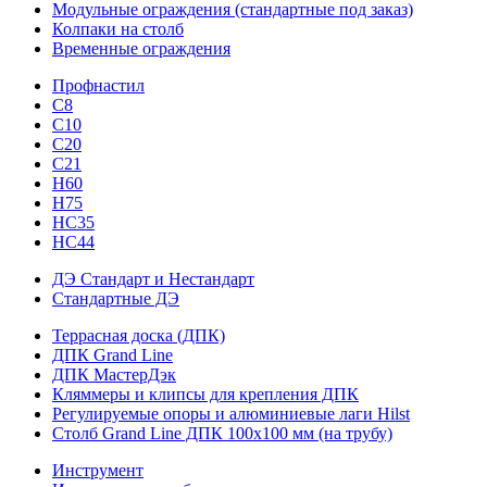
Модульные ограждения (стандартные под заказ)
Колпаки на столб
Временные ограждения
Профнастил
С8
С10
С20
С21
H60
H75
HС35
НС44
ДЭ Стандарт и Нестандарт
Стандартные ДЭ
Террасная доска (ДПК)
ДПК Grand Line
ДПК МастерДэк
Кляммеры и клипсы для крепления ДПК
Регулируемые опоры и алюминиевые лаги Hilst
Столб Grand Line ДПК 100х100 мм (на трубу)
Инструмент