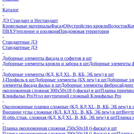
-
Каталог
-
ДЭ Стандарт и Нестандарт
Кровельные материалы
Фасад
Обустройство кровли
Водосток
Ко
ПВХ
Утепление и изоляция
Придомовая территория
-
Стандартные ДЭ
Стандартные ДЭ
-
Доборные элементы фасада и софитов в шт
Доборные элементы кровли и забора в шт
Доборные элементы ф
-
Доборные элементы (КД, КД XL, В, КБ, ЭБ new) в шт
J-Профиль в шт
Доборные элементы (БХ new) в шт
Доборные эл
элементы фасада фальц в шт
Доборные элементы фибросайдинг
околооконная сложная 300х50х18 (j-фаска) в шт
Планка приемна
Кликфальц Pro
Угол внутренний сложный Кликфальц Pro
-
Околооконные планки сложные (КД, КД XL, В, КБ, ЭБ new) в 
Внешние углы сложные (КД, КД XL, В, КБ, ЭБ new) в шт
Внутр
H-обр./стык. сложная (КД, КД XL, В, КБ, ЭБ new) в шт
Планка 
-
Планка околооконная сложная 250х50х18 (j-фаска) в шт
Планка околооконная сложная 200х50х18 (j-фаска) в шт
Планка 