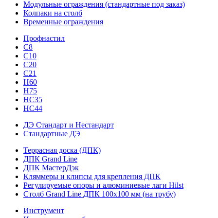
Модульные ограждения (стандартные под заказ)
Колпаки на столб
Временные ограждения
Профнастил
С8
С10
С20
С21
H60
H75
HС35
НС44
ДЭ Стандарт и Нестандарт
Стандартные ДЭ
Террасная доска (ДПК)
ДПК Grand Line
ДПК МастерДэк
Кляммеры и клипсы для крепления ДПК
Регулируемые опоры и алюминиевые лаги Hilst
Столб Grand Line ДПК 100х100 мм (на трубу)
Инструмент