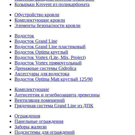
Козырьки Krovent из поликарбоната
Обустройство кровли
Комплектующие кровли
Элементы безопасности кровли
Водосток
Водосток Grand Line
Водосток Grand Line пластиковый
Водосток Optima круглый
Водосток Vortex (Lite, Mix, Project)
Водосток Vortex прямоугольный
Дренажные системы Gidrolica
Аксессуары для водостока
Водосток Optima Matt круглый 125/90
Комплектующие
Антисептик и огнебиозащита древесины
Вентиляция помещений
Грядочная система Grand Line из ДПК
Ограждения
Панельные ограждения
Заборы жалюзи
Подсистемы для ограждений