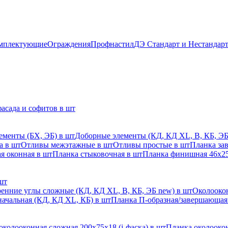
мплектующие
Ограждения
Профнастил
ДЭ Стандарт и Нестандар
асада и софитов в шт
ементы (БХ, ЭБ) в шт
Доборные элементы (КД, КД XL, В, КБ, ЭБ
а в шт
Отливы межэтажные в шт
Отливы простые в шт
Планка за
я оконная в шт
Планка стыковочная в шт
Планка финишная 46х25
шт
енние углы сложные (КД, КД XL, В, КБ, ЭБ new) в шт
Околоокон
начальная (КД, КД XL, КБ) в шт
Планка П-образная/завершающая
околооконная сложная 200х75х18 (j-фаска) в шт
Планка околоокон