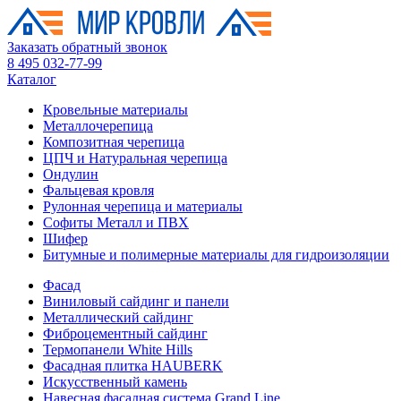
Заказать обратный звонок
8 495 032-77-99
Каталог
Кровельные материалы
Металлочерепица
Композитная черепица
ЦПЧ и Натуральная черепица
Ондулин
Фальцевая кровля
Рулонная черепица и материалы
Софиты Металл и ПВХ
Шифер
Битумные и полимерные материалы для гидроизоляции
Фасад
Виниловый сайдинг и панели
Металлический сайдинг
Фиброцементный сайдинг
Термопанели White Hills
Фасадная плитка HAUBERK
Искусственный камень
Навесная фасадная система Grand Line