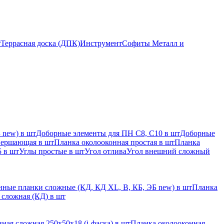
т
Террасная доска (ДПК)
Инструмент
Софиты Металл и
 new) в шт
Доборные элементы для ПН С8, С10 в шт
Доборные
вершающая в шт
Планка околооконная простая в шт
Планка
 в шт
Углы простые в шт
Угол отлива
Угол внешний сложный
ные планки сложные (КД, КД XL, В, КБ, ЭБ new) в шт
Планка
 сложная (КД) в шт
ная сложная 250х50х18 (j-фаска) в шт
Планка околооконная