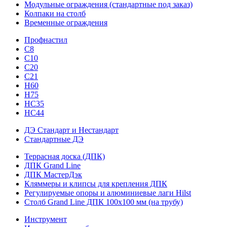
Модульные ограждения (стандартные под заказ)
Колпаки на столб
Временные ограждения
Профнастил
С8
С10
С20
С21
H60
H75
HС35
НС44
ДЭ Стандарт и Нестандарт
Стандартные ДЭ
Террасная доска (ДПК)
ДПК Grand Line
ДПК МастерДэк
Кляммеры и клипсы для крепления ДПК
Регулируемые опоры и алюминиевые лаги Hilst
Столб Grand Line ДПК 100х100 мм (на трубу)
Инструмент