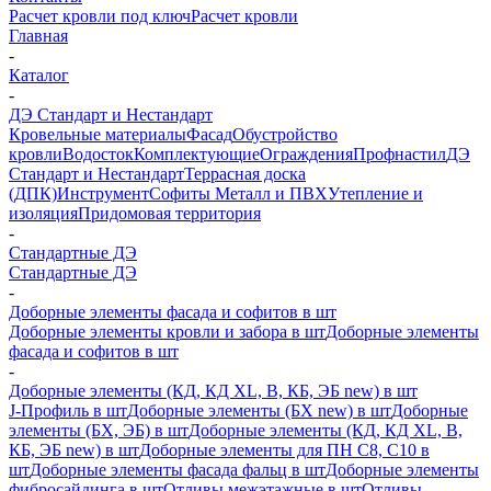
Расчет кровли под ключ
Расчет кровли
Главная
-
Каталог
-
ДЭ Стандарт и Нестандарт
Кровельные материалы
Фасад
Обустройство
кровли
Водосток
Комплектующие
Ограждения
Профнастил
ДЭ
Стандарт и Нестандарт
Террасная доска
(ДПК)
Инструмент
Софиты Металл и ПВХ
Утепление и
изоляция
Придомовая территория
-
Стандартные ДЭ
Стандартные ДЭ
-
Доборные элементы фасада и софитов в шт
Доборные элементы кровли и забора в шт
Доборные элементы
фасада и софитов в шт
-
Доборные элементы (КД, КД XL, В, КБ, ЭБ new) в шт
J-Профиль в шт
Доборные элементы (БХ new) в шт
Доборные
элементы (БХ, ЭБ) в шт
Доборные элементы (КД, КД XL, В,
КБ, ЭБ new) в шт
Доборные элементы для ПН С8, С10 в
шт
Доборные элементы фасада фальц в шт
Доборные элементы
фибросайдинга в шт
Отливы межэтажные в шт
Отливы