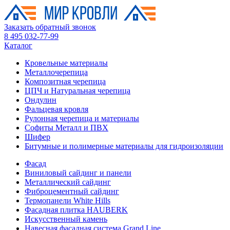
Заказать обратный звонок
8 495 032-77-99
Каталог
Кровельные материалы
Металлочерепица
Композитная черепица
ЦПЧ и Натуральная черепица
Ондулин
Фальцевая кровля
Рулонная черепица и материалы
Софиты Металл и ПВХ
Шифер
Битумные и полимерные материалы для гидроизоляции
Фасад
Виниловый сайдинг и панели
Металлический сайдинг
Фиброцементный сайдинг
Термопанели White Hills
Фасадная плитка HAUBERK
Искусственный камень
Навесная фасадная система Grand Line