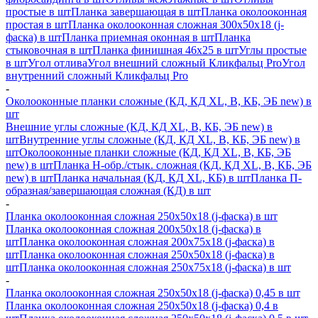
простые в шт
Планка завершающая в шт
Планка околооконная
простая в шт
Планка околооконная сложная 300х50х18 (j-
фаска) в шт
Планка приемная оконная в шт
Планка
стыковочная в шт
Планка финишная 46х25 в шт
Углы простые
в шт
Угол отлива
Угол внешний сложный Кликфальц Pro
Угол
внутренний сложный Кликфальц Pro
-
Околооконные планки сложные (КД, КД XL, В, КБ, ЭБ new) в
шт
Внешние углы сложные (КД, КД XL, В, КБ, ЭБ new) в
шт
Внутренние углы сложные (КД, КД XL, В, КБ, ЭБ new) в
шт
Околооконные планки сложные (КД, КД XL, В, КБ, ЭБ
new) в шт
Планка H-обр./стык. сложная (КД, КД XL, В, КБ, ЭБ
new) в шт
Планка начальная (КД, КД XL, КБ) в шт
Планка П-
образная/завершающая сложная (КД) в шт
-
Планка околооконная сложная 250х50х18 (j-фаска) в шт
Планка околооконная сложная 200х50х18 (j-фаска) в
шт
Планка околооконная сложная 200х75х18 (j-фаска) в
шт
Планка околооконная сложная 250х50х18 (j-фаска) в
шт
Планка околооконная сложная 250х75х18 (j-фаска) в шт
-
Планка околооконная сложная 250х50х18 (j-фаска) 0,45 в шт
Планка околооконная сложная 250х50х18 (j-фаска) 0,4 в