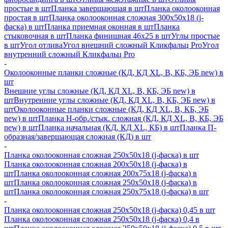
простые в шт
Планка завершающая в шт
Планка околооконная
простая в шт
Планка околооконная сложная 300х50х18 (j-
фаска) в шт
Планка приемная оконная в шт
Планка
стыковочная в шт
Планка финишная 46х25 в шт
Углы простые
в шт
Угол отлива
Угол внешний сложный Кликфальц Pro
Угол
внутренний сложный Кликфальц Pro
-
Околооконные планки сложные (КД, КД XL, В, КБ, ЭБ new) в
шт
Внешние углы сложные (КД, КД XL, В, КБ, ЭБ new) в
шт
Внутренние углы сложные (КД, КД XL, В, КБ, ЭБ new) в
шт
Околооконные планки сложные (КД, КД XL, В, КБ, ЭБ
new) в шт
Планка H-обр./стык. сложная (КД, КД XL, В, КБ, ЭБ
new) в шт
Планка начальная (КД, КД XL, КБ) в шт
Планка П-
образная/завершающая сложная (КД) в шт
-
Планка околооконная сложная 250х50х18 (j-фаска) в шт
Планка околооконная сложная 200х50х18 (j-фаска) в
шт
Планка околооконная сложная 200х75х18 (j-фаска) в
шт
Планка околооконная сложная 250х50х18 (j-фаска) в
шт
Планка околооконная сложная 250х75х18 (j-фаска) в шт
-
Планка околооконная сложная 250х50х18 (j-фаска) 0,45 в шт
Планка околооконная сложная 250х50х18 (j-фаска) 0,4 в