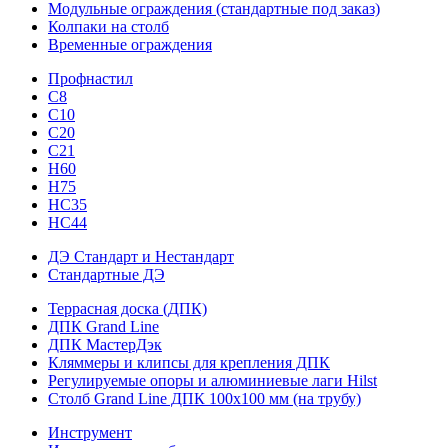
Модульные ограждения (стандартные под заказ)
Колпаки на столб
Временные ограждения
Профнастил
С8
С10
С20
С21
H60
H75
HС35
НС44
ДЭ Стандарт и Нестандарт
Стандартные ДЭ
Террасная доска (ДПК)
ДПК Grand Line
ДПК МастерДэк
Кляммеры и клипсы для крепления ДПК
Регулируемые опоры и алюминиевые лаги Hilst
Столб Grand Line ДПК 100х100 мм (на трубу)
Инструмент