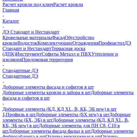
Расчет кровли под ключ
Расчет кровли
Главная
-
Каталог
-
ДЭ Стандарт и Нестандарт
Кровельные материалы
Фасад
Обустройство
кровли
Водосток
Комплектующие
Ограждения
Профнастил
ДЭ
Стандарт и Нестандарт
Террасная доска
(ДПК)
Инструмент
Софиты Металл и ПВХ
Утепление и
изоляция
Придомовая территория
-
Стандартные ДЭ
Стандартные ДЭ
-
Доборные элементы фасада и софитов в шт
Доборные элементы кровли и забора в шт
Доборные элементы
фасада и софитов в шт
-
Доборные элементы (КД, КД XL, В, КБ, ЭБ new) в шт
J-Профиль в шт
Доборные элементы (БХ new) в шт
Доборные
элементы (БХ, ЭБ) в шт
Доборные элементы (КД, КД XL, В,
КБ, ЭБ new) в шт
Доборные элементы для ПН С8, С10 в
шт
Доборные элементы фасада фальц в шт
Доборные элементы
фибросайдинга в шт
Отливы межэтажные в шт
Отливы