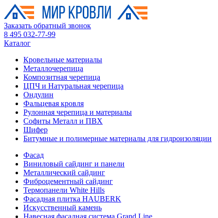
Заказать обратный звонок
8 495 032-77-99
Каталог
Кровельные материалы
Металлочерепица
Композитная черепица
ЦПЧ и Натуральная черепица
Ондулин
Фальцевая кровля
Рулонная черепица и материалы
Софиты Металл и ПВХ
Шифер
Битумные и полимерные материалы для гидроизоляции
Фасад
Виниловый сайдинг и панели
Металлический сайдинг
Фиброцементный сайдинг
Термопанели White Hills
Фасадная плитка HAUBERK
Искусственный камень
Навесная фасадная система Grand Line