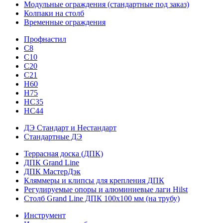
Модульные ограждения (стандартные под заказ)
Колпаки на столб
Временные ограждения
Профнастил
С8
С10
С20
С21
H60
H75
HС35
НС44
ДЭ Стандарт и Нестандарт
Стандартные ДЭ
Террасная доска (ДПК)
ДПК Grand Line
ДПК МастерДэк
Кляммеры и клипсы для крепления ДПК
Регулируемые опоры и алюминиевые лаги Hilst
Столб Grand Line ДПК 100х100 мм (на трубу)
Инструмент