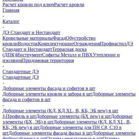
Расчет кровли под ключ
Расчет кровли
Главная
-
Каталог
-
ДЭ Стандарт и Нестандарт
Кровельные материалы
Фасад
Обустройство
кровли
Водосток
Комплектующие
Ограждения
Профнастил
ДЭ
Стандарт и Нестандарт
Террасная доска
(ДПК)
Инструмент
Софиты Металл и ПВХ
Утепление и
изоляция
Придомовая территория
-
Стандартные ДЭ
Стандартные ДЭ
-
Доборные элементы фасада и софитов в шт
Доборные элементы кровли и забора в шт
Доборные элементы
фасада и софитов в шт
-
Доборные элементы (КД, КД XL, В, КБ, ЭБ new) в шт
J-Профиль в шт
Доборные элементы (БХ new) в шт
Доборные
элементы (БХ, ЭБ) в шт
Доборные элементы (КД, КД XL, В,
КБ, ЭБ new) в шт
Доборные элементы для ПН С8, С10 в
шт
Доборные элементы фасада фальц в шт
Доборные элементы
фибросайдинга в шт
Отливы межэтажные в шт
Отливы