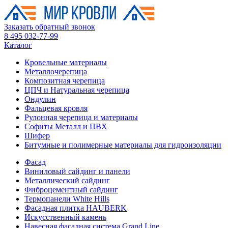
Заказать обратный звонок
8 495 032-77-99
Каталог
Кровельные материалы
Металлочерепица
Композитная черепица
ЦПЧ и Натуральная черепица
Ондулин
Фальцевая кровля
Рулонная черепица и материалы
Софиты Металл и ПВХ
Шифер
Битумные и полимерные материалы для гидроизоляции
Фасад
Виниловый сайдинг и панели
Металлический сайдинг
Фиброцементный сайдинг
Термопанели White Hills
Фасадная плитка HAUBERK
Искусственный камень
Навесная фасадная система Grand Line