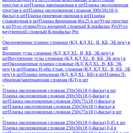
простые в шт
Планка завершающая в шт
Планка околооконная
простая в шт
Планка околооконная сложная 300х50х18 (j-
фаска) в шт
Планка приемная оконная в шт
Планка
стыковочная в шт
Планка финишная 46х25 в шт
Углы простые
в шт
Угол отлива
Угол внешний сложный Кликфальц Pro
Угол
внутренний сложный Кликфальц Pro
-
Околооконные планки сложные (КД, КД XL, В, КБ, ЭБ new) в
шт
Внешние углы сложные (КД, КД XL, В, КБ, ЭБ new) в
шт
Внутренние углы сложные (КД, КД XL, В, КБ, ЭБ new) в
шт
Околооконные планки сложные (КД, КД XL, В, КБ, ЭБ
new) в шт
Планка H-обр./стык. сложная (КД, КД XL, В, КБ, ЭБ
new) в шт
Планка начальная (КД, КД XL, КБ) в шт
Планка П-
образная/завершающая сложная (КД) в шт
-
Планка околооконная сложная 250х50х18 (j-фаска) в шт
Планка околооконная сложная 200х50х18 (j-фаска) в
шт
Планка околооконная сложная 200х75х18 (j-фаска) в
шт
Планка околооконная сложная 250х50х18 (j-фаска) в
шт
Планка околооконная сложная 250х75х18 (j-фаска) в шт
-
Планка околооконная сложная 250х50х18 (j-фаска) 0,45 в шт
Планка околооконная сложная 250х50х18 (j-фаска) 0,4 в