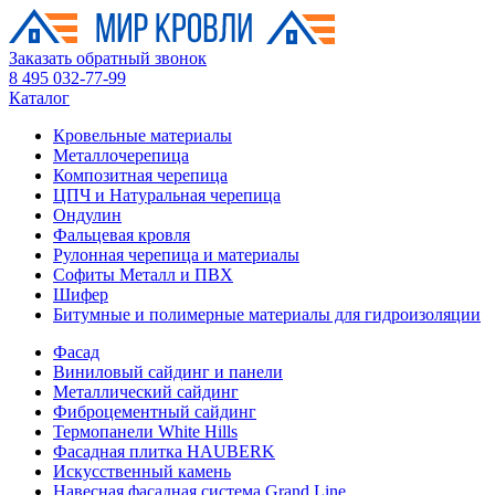
Заказать обратный звонок
8 495 032-77-99
Каталог
Кровельные материалы
Металлочерепица
Композитная черепица
ЦПЧ и Натуральная черепица
Ондулин
Фальцевая кровля
Рулонная черепица и материалы
Софиты Металл и ПВХ
Шифер
Битумные и полимерные материалы для гидроизоляции
Фасад
Виниловый сайдинг и панели
Металлический сайдинг
Фиброцементный сайдинг
Термопанели White Hills
Фасадная плитка HAUBERK
Искусственный камень
Навесная фасадная система Grand Line