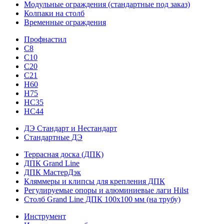
Модульные ограждения (стандартные под заказ)
Колпаки на столб
Временные ограждения
Профнастил
С8
С10
С20
С21
H60
H75
HС35
НС44
ДЭ Стандарт и Нестандарт
Стандартные ДЭ
Террасная доска (ДПК)
ДПК Grand Line
ДПК МастерДэк
Кляммеры и клипсы для крепления ДПК
Регулируемые опоры и алюминиевые лаги Hilst
Столб Grand Line ДПК 100х100 мм (на трубу)
Инструмент