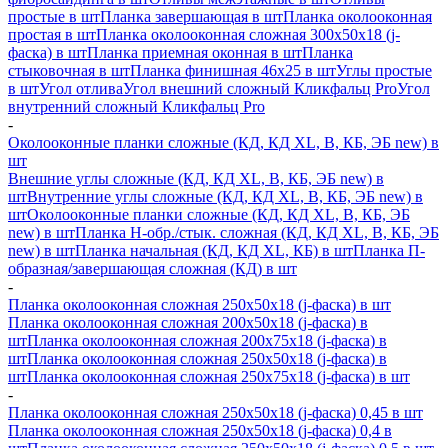
простые в шт
Планка завершающая в шт
Планка околооконная
простая в шт
Планка околооконная сложная 300х50х18 (j-
фаска) в шт
Планка приемная оконная в шт
Планка
стыковочная в шт
Планка финишная 46х25 в шт
Углы простые
в шт
Угол отлива
Угол внешний сложный Кликфальц Pro
Угол
внутренний сложный Кликфальц Pro
-
Околооконные планки сложные (КД, КД XL, В, КБ, ЭБ new) в
шт
Внешние углы сложные (КД, КД XL, В, КБ, ЭБ new) в
шт
Внутренние углы сложные (КД, КД XL, В, КБ, ЭБ new) в
шт
Околооконные планки сложные (КД, КД XL, В, КБ, ЭБ
new) в шт
Планка H-обр./стык. сложная (КД, КД XL, В, КБ, ЭБ
new) в шт
Планка начальная (КД, КД XL, КБ) в шт
Планка П-
образная/завершающая сложная (КД) в шт
-
Планка околооконная сложная 250х50х18 (j-фаска) в шт
Планка околооконная сложная 200х50х18 (j-фаска) в
шт
Планка околооконная сложная 200х75х18 (j-фаска) в
шт
Планка околооконная сложная 250х50х18 (j-фаска) в
шт
Планка околооконная сложная 250х75х18 (j-фаска) в шт
-
Планка околооконная сложная 250х50х18 (j-фаска) 0,45 в шт
Планка околооконная сложная 250х50х18 (j-фаска) 0,4 в