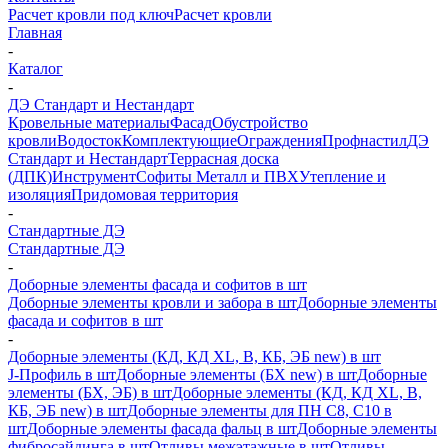
Расчет кровли под ключ
Расчет кровли
Главная
-
Каталог
-
ДЭ Стандарт и Нестандарт
Кровельные материалы
Фасад
Обустройство
кровли
Водосток
Комплектующие
Ограждения
Профнастил
ДЭ
Стандарт и Нестандарт
Террасная доска
(ДПК)
Инструмент
Софиты Металл и ПВХ
Утепление и
изоляция
Придомовая территория
-
Стандартные ДЭ
Стандартные ДЭ
-
Доборные элементы фасада и софитов в шт
Доборные элементы кровли и забора в шт
Доборные элементы
фасада и софитов в шт
-
Доборные элементы (КД, КД XL, В, КБ, ЭБ new) в шт
J-Профиль в шт
Доборные элементы (БХ new) в шт
Доборные
элементы (БХ, ЭБ) в шт
Доборные элементы (КД, КД XL, В,
КБ, ЭБ new) в шт
Доборные элементы для ПН С8, С10 в
шт
Доборные элементы фасада фальц в шт
Доборные элементы
фибросайдинга в шт
Отливы межэтажные в шт
Отливы