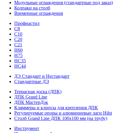
Модульные ограждения (стандартные под заказ)
Колпаки на столб
Временные ограждения
Профнастил
С8
С10
С20
С21
H60
H75
HС35
НС44
ДЭ Стандарт и Нестандарт
Стандартные ДЭ
Террасная доска (ДПК)
ДПК Grand Line
ДПК МастерДэк
Кляммеры и клипсы для крепления ДПК
Регулируемые опоры и алюминиевые лаги Hilst
Столб Grand Line ДПК 100х100 мм (на трубу)
Инструмент