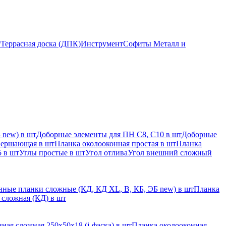
т
Террасная доска (ДПК)
Инструмент
Софиты Металл и
 new) в шт
Доборные элементы для ПН С8, С10 в шт
Доборные
вершающая в шт
Планка околооконная простая в шт
Планка
 в шт
Углы простые в шт
Угол отлива
Угол внешний сложный
ные планки сложные (КД, КД XL, В, КБ, ЭБ new) в шт
Планка
 сложная (КД) в шт
ная сложная 250х50х18 (j-фаска) в шт
Планка околооконная