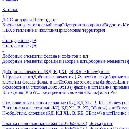
-
Каталог
-
ДЭ Стандарт и Нестандарт
Кровельные материалы
Фасад
Обустройство кровли
Водосток
Ко
ПВХ
Утепление и изоляция
Придомовая территория
-
Стандартные ДЭ
Стандартные ДЭ
-
Доборные элементы фасада и софитов в шт
Доборные элементы кровли и забора в шт
Доборные элементы ф
-
Доборные элементы (КД, КД XL, В, КБ, ЭБ new) в шт
J-Профиль в шт
Доборные элементы (БХ new) в шт
Доборные эл
элементы фасада фальц в шт
Доборные элементы фибросайдинг
околооконная сложная 300х50х18 (j-фаска) в шт
Планка приемна
Кликфальц Pro
Угол внутренний сложный Кликфальц Pro
-
Околооконные планки сложные (КД, КД XL, В, КБ, ЭБ new) в 
Внешние углы сложные (КД, КД XL, В, КБ, ЭБ new) в шт
Внутр
H-обр./стык. сложная (КД, КД XL, В, КБ, ЭБ new) в шт
Планка 
-
Планка околооконная сложная 250х50х18 (j-фаска) в шт
Планка околооконная сложная 200х50х18 (j-фаска) в шт
Планка 