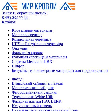
Заказать обратный звонок
8 495 032-77-99
Каталог
Кровельные материалы
Металлочерепица
Композитная черепица
ЦПЧ и Натуральная черепица
Ондулин
Фальцевая кровля
Рулонная черепица и материалы
Софиты Металл и ПВХ
Шифер
Битумные и полимерные материалы для гидроизоляции
Фасад
Виниловый сайдинг и панели
Металлический сайдинг
Фиброцементный сайдинг
Термопанели White Hills
Фасадная плитка HAUBERK
Искусственный камень
Навесная фасадная система Grand Line