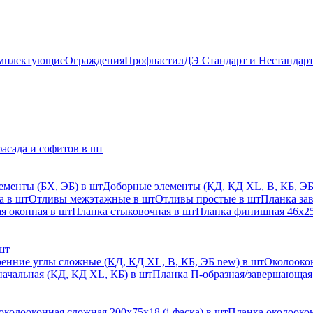
мплектующие
Ограждения
Профнастил
ДЭ Стандарт и Нестандар
асада и софитов в шт
ементы (БХ, ЭБ) в шт
Доборные элементы (КД, КД XL, В, КБ, ЭБ
а в шт
Отливы межэтажные в шт
Отливы простые в шт
Планка за
я оконная в шт
Планка стыковочная в шт
Планка финишная 46х25
шт
енние углы сложные (КД, КД XL, В, КБ, ЭБ new) в шт
Околоокон
начальная (КД, КД XL, КБ) в шт
Планка П-образная/завершающая
околооконная сложная 200х75х18 (j-фаска) в шт
Планка околоокон