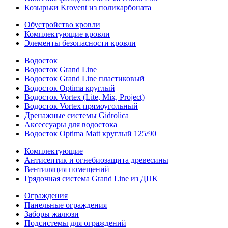
Козырьки Krovent из поликарбоната
Обустройство кровли
Комплектующие кровли
Элементы безопасности кровли
Водосток
Водосток Grand Line
Водосток Grand Line пластиковый
Водосток Optima круглый
Водосток Vortex (Lite, Mix, Project)
Водосток Vortex прямоугольный
Дренажные системы Gidrolica
Аксессуары для водостока
Водосток Optima Matt круглый 125/90
Комплектующие
Антисептик и огнебиозащита древесины
Вентиляция помещений
Грядочная система Grand Line из ДПК
Ограждения
Панельные ограждения
Заборы жалюзи
Подсистемы для ограждений