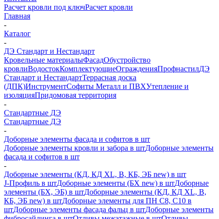
Расчет кровли под ключ
Расчет кровли
Главная
-
Каталог
-
ДЭ Стандарт и Нестандарт
Кровельные материалы
Фасад
Обустройство
кровли
Водосток
Комплектующие
Ограждения
Профнастил
ДЭ
Стандарт и Нестандарт
Террасная доска
(ДПК)
Инструмент
Софиты Металл и ПВХ
Утепление и
изоляция
Придомовая территория
-
Стандартные ДЭ
Стандартные ДЭ
-
Доборные элементы фасада и софитов в шт
Доборные элементы кровли и забора в шт
Доборные элементы
фасада и софитов в шт
-
Доборные элементы (КД, КД XL, В, КБ, ЭБ new) в шт
J-Профиль в шт
Доборные элементы (БХ new) в шт
Доборные
элементы (БХ, ЭБ) в шт
Доборные элементы (КД, КД XL, В,
КБ, ЭБ new) в шт
Доборные элементы для ПН С8, С10 в
шт
Доборные элементы фасада фальц в шт
Доборные элементы
фибросайдинга в шт
Отливы межэтажные в шт
Отливы