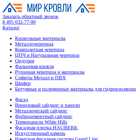
Заказать обратный звонок
8 495 032-77-99
Каталог
Кровельные материалы
Металлочерепица
Композитная черепица
ЦПЧ и Натуральная черепица
Ондулин
Фальцевая кровля
Рулонная черепица и материалы
Софиты Металл и ПВХ
Шифер
Битумные и полимерные материалы для гидроизоляции
Фасад
Виниловый сайдинг и панели
Металлический сайдинг
Фиброцементный сайдинг
Термопанели White Hills
Фасадная плитка HAUBERK
Искусственный камень
Навесная фасадная система Grand Line