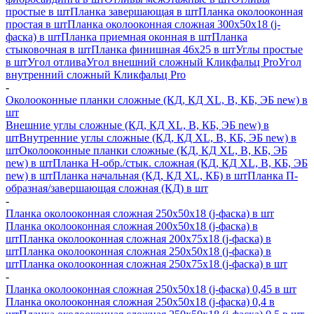
простые в шт
Планка завершающая в шт
Планка околооконная
простая в шт
Планка околооконная сложная 300х50х18 (j-
фаска) в шт
Планка приемная оконная в шт
Планка
стыковочная в шт
Планка финишная 46х25 в шт
Углы простые
в шт
Угол отлива
Угол внешний сложный Кликфальц Pro
Угол
внутренний сложный Кликфальц Pro
-
Околооконные планки сложные (КД, КД XL, В, КБ, ЭБ new) в
шт
Внешние углы сложные (КД, КД XL, В, КБ, ЭБ new) в
шт
Внутренние углы сложные (КД, КД XL, В, КБ, ЭБ new) в
шт
Околооконные планки сложные (КД, КД XL, В, КБ, ЭБ
new) в шт
Планка H-обр./стык. сложная (КД, КД XL, В, КБ, ЭБ
new) в шт
Планка начальная (КД, КД XL, КБ) в шт
Планка П-
образная/завершающая сложная (КД) в шт
-
Планка околооконная сложная 250х50х18 (j-фаска) в шт
Планка околооконная сложная 200х50х18 (j-фаска) в
шт
Планка околооконная сложная 200х75х18 (j-фаска) в
шт
Планка околооконная сложная 250х50х18 (j-фаска) в
шт
Планка околооконная сложная 250х75х18 (j-фаска) в шт
-
Планка околооконная сложная 250х50х18 (j-фаска) 0,45 в шт
Планка околооконная сложная 250х50х18 (j-фаска) 0,4 в