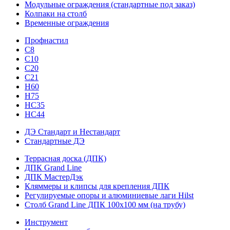
Модульные ограждения (стандартные под заказ)
Колпаки на столб
Временные ограждения
Профнастил
С8
С10
С20
С21
H60
H75
HС35
НС44
ДЭ Стандарт и Нестандарт
Стандартные ДЭ
Террасная доска (ДПК)
ДПК Grand Line
ДПК МастерДэк
Кляммеры и клипсы для крепления ДПК
Регулируемые опоры и алюминиевые лаги Hilst
Столб Grand Line ДПК 100х100 мм (на трубу)
Инструмент