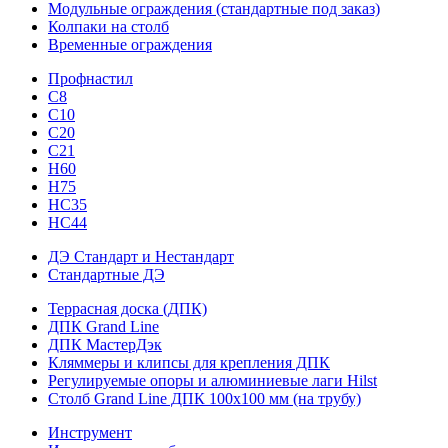
Модульные ограждения (стандартные под заказ)
Колпаки на столб
Временные ограждения
Профнастил
С8
С10
С20
С21
H60
H75
HС35
НС44
ДЭ Стандарт и Нестандарт
Стандартные ДЭ
Террасная доска (ДПК)
ДПК Grand Line
ДПК МастерДэк
Кляммеры и клипсы для крепления ДПК
Регулируемые опоры и алюминиевые лаги Hilst
Столб Grand Line ДПК 100х100 мм (на трубу)
Инструмент