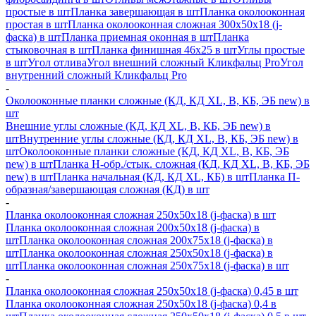
простые в шт
Планка завершающая в шт
Планка околооконная
простая в шт
Планка околооконная сложная 300х50х18 (j-
фаска) в шт
Планка приемная оконная в шт
Планка
стыковочная в шт
Планка финишная 46х25 в шт
Углы простые
в шт
Угол отлива
Угол внешний сложный Кликфальц Pro
Угол
внутренний сложный Кликфальц Pro
-
Околооконные планки сложные (КД, КД XL, В, КБ, ЭБ new) в
шт
Внешние углы сложные (КД, КД XL, В, КБ, ЭБ new) в
шт
Внутренние углы сложные (КД, КД XL, В, КБ, ЭБ new) в
шт
Околооконные планки сложные (КД, КД XL, В, КБ, ЭБ
new) в шт
Планка H-обр./стык. сложная (КД, КД XL, В, КБ, ЭБ
new) в шт
Планка начальная (КД, КД XL, КБ) в шт
Планка П-
образная/завершающая сложная (КД) в шт
-
Планка околооконная сложная 250х50х18 (j-фаска) в шт
Планка околооконная сложная 200х50х18 (j-фаска) в
шт
Планка околооконная сложная 200х75х18 (j-фаска) в
шт
Планка околооконная сложная 250х50х18 (j-фаска) в
шт
Планка околооконная сложная 250х75х18 (j-фаска) в шт
-
Планка околооконная сложная 250х50х18 (j-фаска) 0,45 в шт
Планка околооконная сложная 250х50х18 (j-фаска) 0,4 в