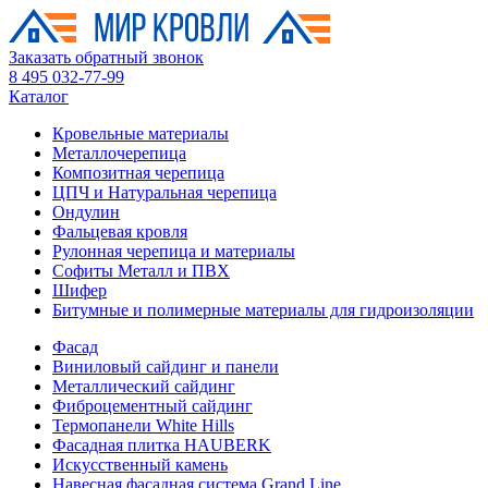
Заказать обратный звонок
8 495 032-77-99
Каталог
Кровельные материалы
Металлочерепица
Композитная черепица
ЦПЧ и Натуральная черепица
Ондулин
Фальцевая кровля
Рулонная черепица и материалы
Софиты Металл и ПВХ
Шифер
Битумные и полимерные материалы для гидроизоляции
Фасад
Виниловый сайдинг и панели
Металлический сайдинг
Фиброцементный сайдинг
Термопанели White Hills
Фасадная плитка HAUBERK
Искусственный камень
Навесная фасадная система Grand Line