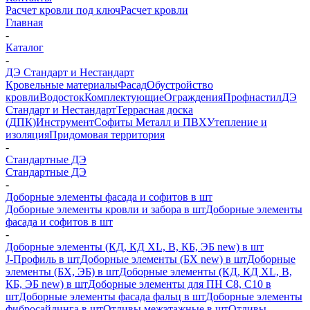
Расчет кровли под ключ
Расчет кровли
Главная
-
Каталог
-
ДЭ Стандарт и Нестандарт
Кровельные материалы
Фасад
Обустройство
кровли
Водосток
Комплектующие
Ограждения
Профнастил
ДЭ
Стандарт и Нестандарт
Террасная доска
(ДПК)
Инструмент
Софиты Металл и ПВХ
Утепление и
изоляция
Придомовая территория
-
Стандартные ДЭ
Стандартные ДЭ
-
Доборные элементы фасада и софитов в шт
Доборные элементы кровли и забора в шт
Доборные элементы
фасада и софитов в шт
-
Доборные элементы (КД, КД XL, В, КБ, ЭБ new) в шт
J-Профиль в шт
Доборные элементы (БХ new) в шт
Доборные
элементы (БХ, ЭБ) в шт
Доборные элементы (КД, КД XL, В,
КБ, ЭБ new) в шт
Доборные элементы для ПН С8, С10 в
шт
Доборные элементы фасада фальц в шт
Доборные элементы
фибросайдинга в шт
Отливы межэтажные в шт
Отливы