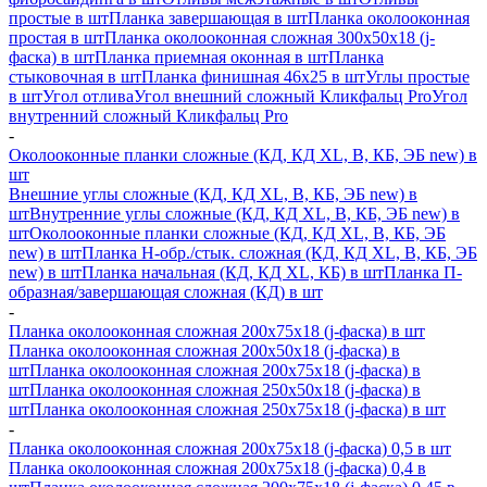
простые в шт
Планка завершающая в шт
Планка околооконная
простая в шт
Планка околооконная сложная 300х50х18 (j-
фаска) в шт
Планка приемная оконная в шт
Планка
стыковочная в шт
Планка финишная 46х25 в шт
Углы простые
в шт
Угол отлива
Угол внешний сложный Кликфальц Pro
Угол
внутренний сложный Кликфальц Pro
-
Околооконные планки сложные (КД, КД XL, В, КБ, ЭБ new) в
шт
Внешние углы сложные (КД, КД XL, В, КБ, ЭБ new) в
шт
Внутренние углы сложные (КД, КД XL, В, КБ, ЭБ new) в
шт
Околооконные планки сложные (КД, КД XL, В, КБ, ЭБ
new) в шт
Планка H-обр./стык. сложная (КД, КД XL, В, КБ, ЭБ
new) в шт
Планка начальная (КД, КД XL, КБ) в шт
Планка П-
образная/завершающая сложная (КД) в шт
-
Планка околооконная сложная 200х75х18 (j-фаска) в шт
Планка околооконная сложная 200х50х18 (j-фаска) в
шт
Планка околооконная сложная 200х75х18 (j-фаска) в
шт
Планка околооконная сложная 250х50х18 (j-фаска) в
шт
Планка околооконная сложная 250х75х18 (j-фаска) в шт
-
Планка околооконная сложная 200х75х18 (j-фаска) 0,5 в шт
Планка околооконная сложная 200х75х18 (j-фаска) 0,4 в