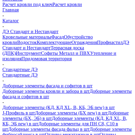
Расчет кровли под ключ
Расчет кровли
Главная
-
Каталог
-
ДЭ Стандарт и Нестандарт
Кровельные материалы
Фасад
Обустройство
кровли
Водосток
Комплектующие
Ограждения
Профнастил
ДЭ
Стандарт и Нестандарт
Террасная доска
(ДПК)
Инструмент
Софиты Металл и ПВХ
Утепление и
изоляция
Придомовая территория
-
Стандартные ДЭ
Стандартные ДЭ
-
Доборные элементы фасада и софитов в шт
Доборные элементы кровли и забора в шт
Доборные элементы
фасада и софитов в шт
-
Доборные элементы (КД, КД XL, В, КБ, ЭБ new) в шт
J-Профиль в шт
Доборные элементы (БХ new) в шт
Доборные
элементы (БХ, ЭБ) в шт
Доборные элементы (КД, КД XL, В,
КБ, ЭБ new) в шт
Доборные элементы для ПН С8, С10 в
шт
Доборные элементы фасада фальц в шт
Доборные элементы
фибросайдинга в шт
Отливы межэтажные в шт
Отливы