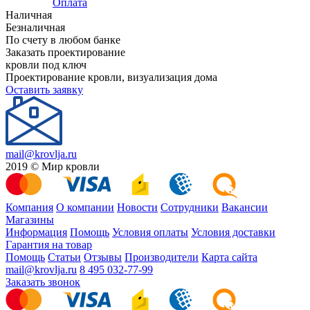
Оплата
Наличная
Безналичная
По счету в любом банке
Заказать проектирование
кровли под ключ
Проектирование кровли, визуализация дома
Оставить заявку
mail@krovlja.ru
2019 © Мир кровли
Компания
О компании
Новости
Сотрудники
Вакансии
Магазины
Информация
Помощь
Условия оплаты
Условия доставки
Гарантия на товар
Помощь
Статьи
Отзывы
Производители
Карта сайта
mail@krovlja.ru
8 495 032-77-99
Заказать звонок