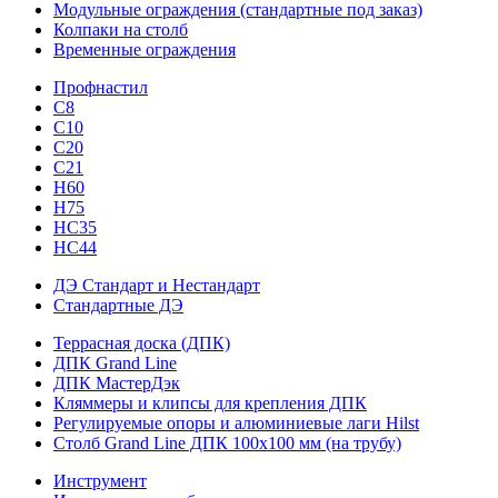
Модульные ограждения (стандартные под заказ)
Колпаки на столб
Временные ограждения
Профнастил
С8
С10
С20
С21
H60
H75
HС35
НС44
ДЭ Стандарт и Нестандарт
Стандартные ДЭ
Террасная доска (ДПК)
ДПК Grand Line
ДПК МастерДэк
Кляммеры и клипсы для крепления ДПК
Регулируемые опоры и алюминиевые лаги Hilst
Столб Grand Line ДПК 100х100 мм (на трубу)
Инструмент