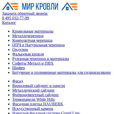
Заказать обратный звонок
8 495 032-77-99
Каталог
Кровельные материалы
Металлочерепица
Композитная черепица
ЦПЧ и Натуральная черепица
Ондулин
Фальцевая кровля
Рулонная черепица и материалы
Софиты Металл и ПВХ
Шифер
Битумные и полимерные материалы для гидроизоляции
Фасад
Виниловый сайдинг и панели
Металлический сайдинг
Фиброцементный сайдинг
Термопанели White Hills
Фасадная плитка HAUBERK
Искусственный камень
Навесная фасадная система Grand Line