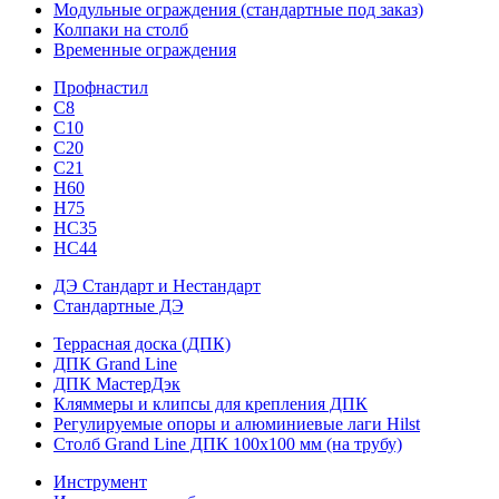
Модульные ограждения (стандартные под заказ)
Колпаки на столб
Временные ограждения
Профнастил
С8
С10
С20
С21
H60
H75
HС35
НС44
ДЭ Стандарт и Нестандарт
Стандартные ДЭ
Террасная доска (ДПК)
ДПК Grand Line
ДПК МастерДэк
Кляммеры и клипсы для крепления ДПК
Регулируемые опоры и алюминиевые лаги Hilst
Столб Grand Line ДПК 100х100 мм (на трубу)
Инструмент