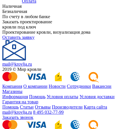
Оплата
Наличная
Безналичная
По счету в любом банке
Заказать проектирование
кровли под ключ
Проектирование кровли, визуализация дома
Оставить заявку
mail@krovlja.ru
2019 © Мир кровли
Компания
О компании
Новости
Сотрудники
Вакансии
Магазины
Информация
Помощь
Условия оплаты
Условия доставки
Гарантия на товар
Помощь
Статьи
Отзывы
Производители
Карта сайта
mail@krovlja.ru
8 495 032-77-99
Заказать звонок