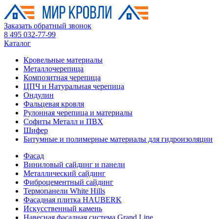
Заказать обратный звонок
8 495 032-77-99
Каталог
Кровельные материалы
Металлочерепица
Композитная черепица
ЦПЧ и Натуральная черепица
Ондулин
Фальцевая кровля
Рулонная черепица и материалы
Софиты Металл и ПВХ
Шифер
Битумные и полимерные материалы для гидроизоляции
Фасад
Виниловый сайдинг и панели
Металлический сайдинг
Фиброцементный сайдинг
Термопанели White Hills
Фасадная плитка HAUBERK
Искусственный камень
Навесная фасадная система Grand Line