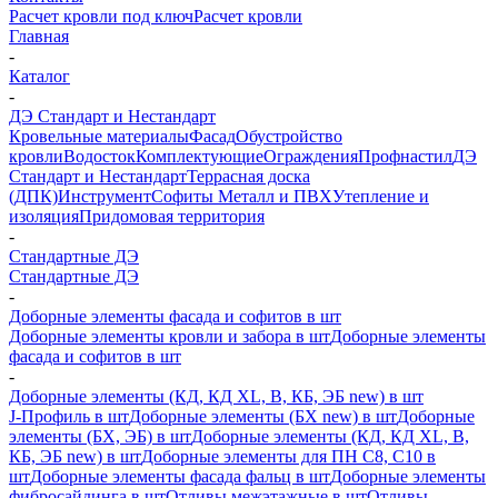
Расчет кровли под ключ
Расчет кровли
Главная
-
Каталог
-
ДЭ Стандарт и Нестандарт
Кровельные материалы
Фасад
Обустройство
кровли
Водосток
Комплектующие
Ограждения
Профнастил
ДЭ
Стандарт и Нестандарт
Террасная доска
(ДПК)
Инструмент
Софиты Металл и ПВХ
Утепление и
изоляция
Придомовая территория
-
Стандартные ДЭ
Стандартные ДЭ
-
Доборные элементы фасада и софитов в шт
Доборные элементы кровли и забора в шт
Доборные элементы
фасада и софитов в шт
-
Доборные элементы (КД, КД XL, В, КБ, ЭБ new) в шт
J-Профиль в шт
Доборные элементы (БХ new) в шт
Доборные
элементы (БХ, ЭБ) в шт
Доборные элементы (КД, КД XL, В,
КБ, ЭБ new) в шт
Доборные элементы для ПН С8, С10 в
шт
Доборные элементы фасада фальц в шт
Доборные элементы
фибросайдинга в шт
Отливы межэтажные в шт
Отливы