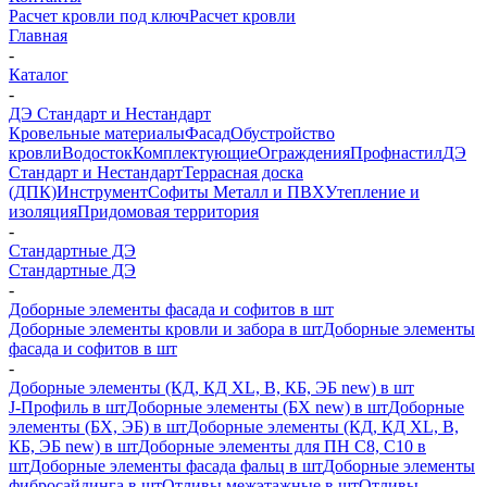
Расчет кровли под ключ
Расчет кровли
Главная
-
Каталог
-
ДЭ Стандарт и Нестандарт
Кровельные материалы
Фасад
Обустройство
кровли
Водосток
Комплектующие
Ограждения
Профнастил
ДЭ
Стандарт и Нестандарт
Террасная доска
(ДПК)
Инструмент
Софиты Металл и ПВХ
Утепление и
изоляция
Придомовая территория
-
Стандартные ДЭ
Стандартные ДЭ
-
Доборные элементы фасада и софитов в шт
Доборные элементы кровли и забора в шт
Доборные элементы
фасада и софитов в шт
-
Доборные элементы (КД, КД XL, В, КБ, ЭБ new) в шт
J-Профиль в шт
Доборные элементы (БХ new) в шт
Доборные
элементы (БХ, ЭБ) в шт
Доборные элементы (КД, КД XL, В,
КБ, ЭБ new) в шт
Доборные элементы для ПН С8, С10 в
шт
Доборные элементы фасада фальц в шт
Доборные элементы
фибросайдинга в шт
Отливы межэтажные в шт
Отливы