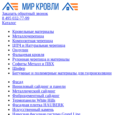
Заказать обратный звонок
8 495 032-77-99
Каталог
Кровельные материалы
Металлочерепица
Композитная черепица
ЦПЧ и Натуральная черепица
Ондулин
Фальцевая кровля
Рулонная черепица и материалы
Софиты Металл и ПВХ
Шифер
Битумные и полимерные материалы для гидроизоляции
Фасад
Виниловый сайдинг и панели
Металлический сайдинг
Фиброцементный сайдинг
Термопанели White Hills
Фасадная плитка HAUBERK
Искусственный камень
Навесная фасадная система Grand Line