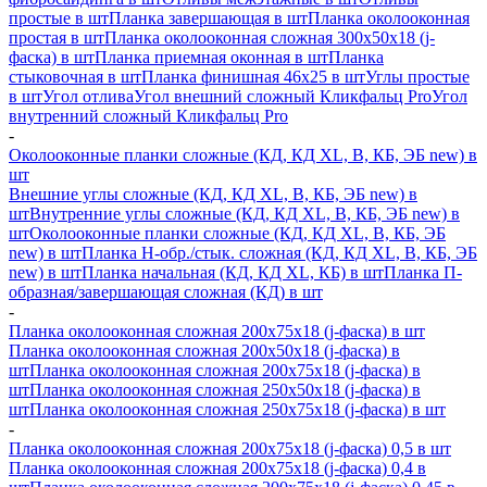
простые в шт
Планка завершающая в шт
Планка околооконная
простая в шт
Планка околооконная сложная 300х50х18 (j-
фаска) в шт
Планка приемная оконная в шт
Планка
стыковочная в шт
Планка финишная 46х25 в шт
Углы простые
в шт
Угол отлива
Угол внешний сложный Кликфальц Pro
Угол
внутренний сложный Кликфальц Pro
-
Околооконные планки сложные (КД, КД XL, В, КБ, ЭБ new) в
шт
Внешние углы сложные (КД, КД XL, В, КБ, ЭБ new) в
шт
Внутренние углы сложные (КД, КД XL, В, КБ, ЭБ new) в
шт
Околооконные планки сложные (КД, КД XL, В, КБ, ЭБ
new) в шт
Планка H-обр./стык. сложная (КД, КД XL, В, КБ, ЭБ
new) в шт
Планка начальная (КД, КД XL, КБ) в шт
Планка П-
образная/завершающая сложная (КД) в шт
-
Планка околооконная сложная 200х75х18 (j-фаска) в шт
Планка околооконная сложная 200х50х18 (j-фаска) в
шт
Планка околооконная сложная 200х75х18 (j-фаска) в
шт
Планка околооконная сложная 250х50х18 (j-фаска) в
шт
Планка околооконная сложная 250х75х18 (j-фаска) в шт
-
Планка околооконная сложная 200х75х18 (j-фаска) 0,5 в шт
Планка околооконная сложная 200х75х18 (j-фаска) 0,4 в