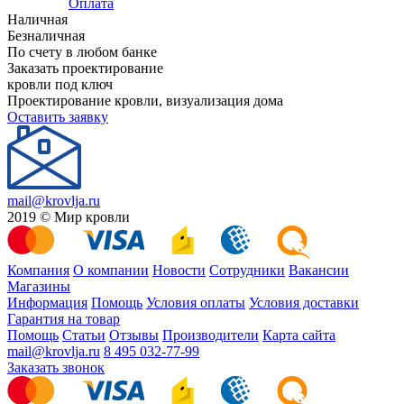
Оплата
Наличная
Безналичная
По счету в любом банке
Заказать проектирование
кровли под ключ
Проектирование кровли, визуализация дома
Оставить заявку
mail@krovlja.ru
2019 © Мир кровли
Компания
О компании
Новости
Сотрудники
Вакансии
Магазины
Информация
Помощь
Условия оплаты
Условия доставки
Гарантия на товар
Помощь
Статьи
Отзывы
Производители
Карта сайта
mail@krovlja.ru
8 495 032-77-99
Заказать звонок