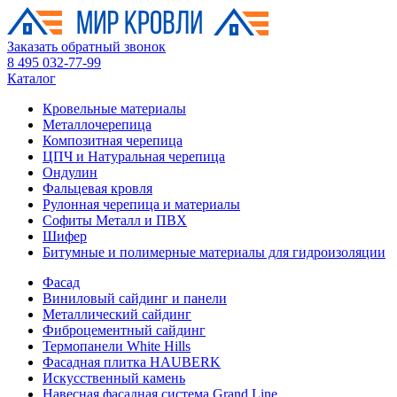
Заказать обратный звонок
8 495 032-77-99
Каталог
Кровельные материалы
Металлочерепица
Композитная черепица
ЦПЧ и Натуральная черепица
Ондулин
Фальцевая кровля
Рулонная черепица и материалы
Софиты Металл и ПВХ
Шифер
Битумные и полимерные материалы для гидроизоляции
Фасад
Виниловый сайдинг и панели
Металлический сайдинг
Фиброцементный сайдинг
Термопанели White Hills
Фасадная плитка HAUBERK
Искусственный камень
Навесная фасадная система Grand Line