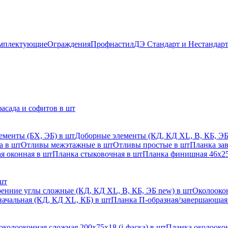
мплектующие
Ограждения
Профнастил
ДЭ Стандарт и Нестандар
асада и софитов в шт
ементы (БХ, ЭБ) в шт
Доборные элементы (КД, КД XL, В, КБ, ЭБ
а в шт
Отливы межэтажные в шт
Отливы простые в шт
Планка за
я оконная в шт
Планка стыковочная в шт
Планка финишная 46х25
шт
енние углы сложные (КД, КД XL, В, КБ, ЭБ new) в шт
Околоокон
начальная (КД, КД XL, КБ) в шт
Планка П-образная/завершающая
околооконная сложная 200х75х18 (j-фаска) в шт
Планка околоокон