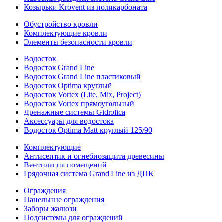
Козырьки Krovent из поликарбоната
Обустройство кровли
Комплектующие кровли
Элементы безопасности кровли
Водосток
Водосток Grand Line
Водосток Grand Line пластиковый
Водосток Optima круглый
Водосток Vortex (Lite, Mix, Project)
Водосток Vortex прямоугольный
Дренажные системы Gidrolica
Аксессуары для водостока
Водосток Optima Matt круглый 125/90
Комплектующие
Антисептик и огнебиозащита древесины
Вентиляция помещений
Грядочная система Grand Line из ДПК
Ограждения
Панельные ограждения
Заборы жалюзи
Подсистемы для ограждений