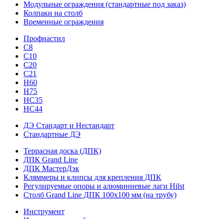
Модульные ограждения (стандартные под заказ)
Колпаки на столб
Временные ограждения
Профнастил
С8
С10
С20
С21
H60
H75
HС35
НС44
ДЭ Стандарт и Нестандарт
Стандартные ДЭ
Террасная доска (ДПК)
ДПК Grand Line
ДПК МастерДэк
Кляммеры и клипсы для крепления ДПК
Регулируемые опоры и алюминиевые лаги Hilst
Столб Grand Line ДПК 100х100 мм (на трубу)
Инструмент