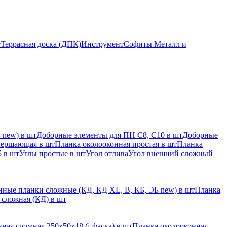
т
Террасная доска (ДПК)
Инструмент
Софиты Металл и
 new) в шт
Доборные элементы для ПН С8, С10 в шт
Доборные
вершающая в шт
Планка околооконная простая в шт
Планка
 в шт
Углы простые в шт
Угол отлива
Угол внешний сложный
ные планки сложные (КД, КД XL, В, КБ, ЭБ new) в шт
Планка
 сложная (КД) в шт
ная сложная 250х50х18 (j-фаска) в шт
Планка околооконная