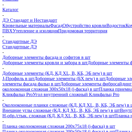
-
Каталог
-
ДЭ Стандарт и Нестандарт
Кровельные материалы
Фасад
Обустройство кровли
Водосток
Ко
ПВХ
Утепление и изоляция
Придомовая территория
-
Стандартные ДЭ
Стандартные ДЭ
-
Доборные элементы фасада и софитов в шт
Доборные элементы кровли и забора в шт
Доборные элементы ф
-
Доборные элементы (КД, КД XL, В, КБ, ЭБ new) в шт
J-Профиль в шт
Доборные элементы (БХ new) в шт
Доборные эл
элементы фасада фальц в шт
Доборные элементы фибросайдинг
околооконная сложная 300х50х18 (j-фаска) в шт
Планка приемна
Кликфальц Pro
Угол внутренний сложный Кликфальц Pro
-
Околооконные планки сложные (КД, КД XL, В, КБ, ЭБ new) в 
Внешние углы сложные (КД, КД XL, В, КБ, ЭБ new) в шт
Внутр
H-обр./стык. сложная (КД, КД XL, В, КБ, ЭБ new) в шт
Планка 
-
Планка околооконная сложная 200х75х18 (j-фаска) в шт
Планка околооконная сложная 200х50х18 (j-фаска) в шт
Планка 