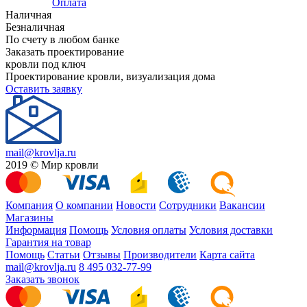
Оплата
Наличная
Безналичная
По счету в любом банке
Заказать проектирование
кровли под ключ
Проектирование кровли, визуализация дома
Оставить заявку
mail@krovlja.ru
2019 © Мир кровли
Компания
О компании
Новости
Сотрудники
Вакансии
Магазины
Информация
Помощь
Условия оплаты
Условия доставки
Гарантия на товар
Помощь
Статьи
Отзывы
Производители
Карта сайта
mail@krovlja.ru
8 495 032-77-99
Заказать звонок