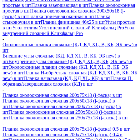
простые в шт
Планка завершающая в шт
Планка околооконная
простая в шт
Планка околооконная сложная 300х50х18 (j-
фаска) в шт
Планка приемная оконная в шт
Планка
стыковочная в шт
Планка финишная 46х25 в шт
Углы простые
в шт
Угол отлива
Угол внешний сложный Кликфальц Pro
Угол
внутренний сложный Кликфальц Pro
-
Околооконные планки сложные (КД, КД XL, В, КБ, ЭБ new) в
шт
Внешние углы сложные (КД, КД XL, В, КБ, ЭБ new) в
шт
Внутренние углы сложные (КД, КД XL, В, КБ, ЭБ new) в
шт
Околооконные планки сложные (КД, КД XL, В, КБ, ЭБ
new) в шт
Планка H-обр./стык. сложная (КД, КД XL, В, КБ, ЭБ
new) в шт
Планка начальная (КД, КД XL, КБ) в шт
Планка П-
образная/завершающая сложная (КД) в шт
-
Планка околооконная сложная 200х75х18 (j-фаска) в шт
Планка околооконная сложная 200х50х18 (j-фаска) в
шт
Планка околооконная сложная 200х75х18 (j-фаска) в
шт
Планка околооконная сложная 250х50х18 (j-фаска) в
шт
Планка околооконная сложная 250х75х18 (j-фаска) в шт
-
Планка околооконная сложная 200х75х18 (j-фаска) 0,5 в шт
Планка околооконная сложная 200х75х18 (j-фаска) 0,4 в