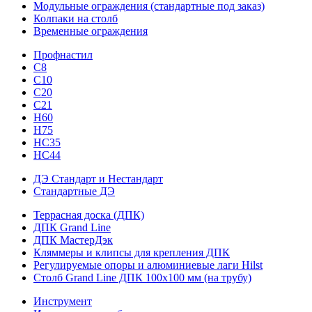
Модульные ограждения (стандартные под заказ)
Колпаки на столб
Временные ограждения
Профнастил
С8
С10
С20
С21
H60
H75
HС35
НС44
ДЭ Стандарт и Нестандарт
Стандартные ДЭ
Террасная доска (ДПК)
ДПК Grand Line
ДПК МастерДэк
Кляммеры и клипсы для крепления ДПК
Регулируемые опоры и алюминиевые лаги Hilst
Столб Grand Line ДПК 100х100 мм (на трубу)
Инструмент