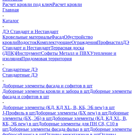
Расчет кровли под ключ
Расчет кровли
Главная
-
Каталог
-
ДЭ Стандарт и Нестандарт
Кровельные материалы
Фасад
Обустройство
кровли
Водосток
Комплектующие
Ограждения
Профнастил
ДЭ
Стандарт и Нестандарт
Террасная доска
(ДПК)
Инструмент
Софиты Металл и ПВХ
Утепление и
изоляция
Придомовая территория
-
Стандартные ДЭ
Стандартные ДЭ
-
Доборные элементы фасада и софитов в шт
Доборные элементы кровли и забора в шт
Доборные элементы
фасада и софитов в шт
-
Доборные элементы (КД, КД XL, В, КБ, ЭБ new) в шт
J-Профиль в шт
Доборные элементы (БХ new) в шт
Доборные
элементы (БХ, ЭБ) в шт
Доборные элементы (КД, КД XL, В,
КБ, ЭБ new) в шт
Доборные элементы для ПН С8, С10 в
шт
Доборные элементы фасада фальц в шт
Доборные элементы
фибросайдинга в шт
Отливы межэтажные в шт
Отливы