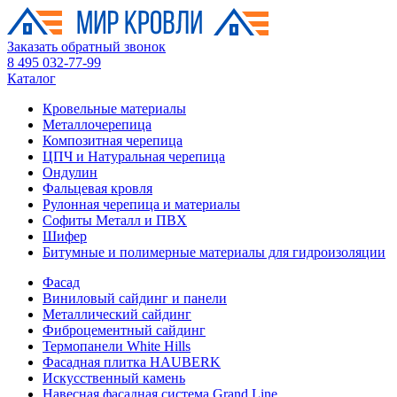
Заказать обратный звонок
8 495 032-77-99
Каталог
Кровельные материалы
Металлочерепица
Композитная черепица
ЦПЧ и Натуральная черепица
Ондулин
Фальцевая кровля
Рулонная черепица и материалы
Софиты Металл и ПВХ
Шифер
Битумные и полимерные материалы для гидроизоляции
Фасад
Виниловый сайдинг и панели
Металлический сайдинг
Фиброцементный сайдинг
Термопанели White Hills
Фасадная плитка HAUBERK
Искусственный камень
Навесная фасадная система Grand Line