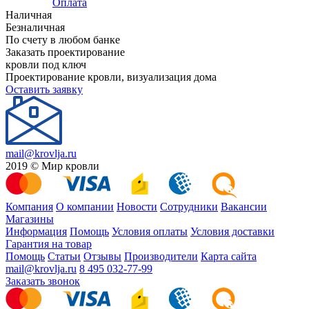
Оплата
Наличная
Безналичная
По счету в любом банке
Заказать проектирование
кровли под ключ
Проектирование кровли, визуализация дома
Оставить заявку
mail@krovlja.ru
2019 © Мир кровли
Компания
О компании
Новости
Сотрудники
Вакансии
Магазины
Информация
Помощь
Условия оплаты
Условия доставки
Гарантия на товар
Помощь
Статьи
Отзывы
Производители
Карта сайта
mail@krovlja.ru
8 495 032-77-99
Заказать звонок