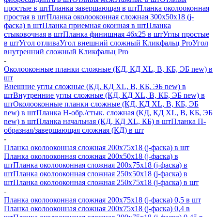
простые в шт
Планка завершающая в шт
Планка околооконная
простая в шт
Планка околооконная сложная 300х50х18 (j-
фаска) в шт
Планка приемная оконная в шт
Планка
стыковочная в шт
Планка финишная 46х25 в шт
Углы простые
в шт
Угол отлива
Угол внешний сложный Кликфальц Pro
Угол
внутренний сложный Кликфальц Pro
-
Околооконные планки сложные (КД, КД XL, В, КБ, ЭБ new) в
шт
Внешние углы сложные (КД, КД XL, В, КБ, ЭБ new) в
шт
Внутренние углы сложные (КД, КД XL, В, КБ, ЭБ new) в
шт
Околооконные планки сложные (КД, КД XL, В, КБ, ЭБ
new) в шт
Планка H-обр./стык. сложная (КД, КД XL, В, КБ, ЭБ
new) в шт
Планка начальная (КД, КД XL, КБ) в шт
Планка П-
образная/завершающая сложная (КД) в шт
-
Планка околооконная сложная 200х75х18 (j-фаска) в шт
Планка околооконная сложная 200х50х18 (j-фаска) в
шт
Планка околооконная сложная 200х75х18 (j-фаска) в
шт
Планка околооконная сложная 250х50х18 (j-фаска) в
шт
Планка околооконная сложная 250х75х18 (j-фаска) в шт
-
Планка околооконная сложная 200х75х18 (j-фаска) 0,5 в шт
Планка околооконная сложная 200х75х18 (j-фаска) 0,4 в