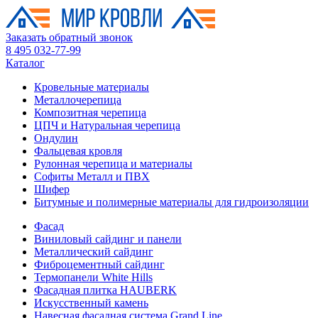
Заказать обратный звонок
8 495 032-77-99
Каталог
Кровельные материалы
Металлочерепица
Композитная черепица
ЦПЧ и Натуральная черепица
Ондулин
Фальцевая кровля
Рулонная черепица и материалы
Софиты Металл и ПВХ
Шифер
Битумные и полимерные материалы для гидроизоляции
Фасад
Виниловый сайдинг и панели
Металлический сайдинг
Фиброцементный сайдинг
Термопанели White Hills
Фасадная плитка HAUBERK
Искусственный камень
Навесная фасадная система Grand Line