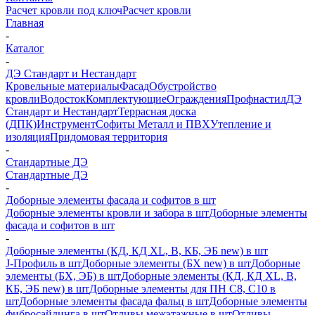
Расчет кровли под ключ
Расчет кровли
Главная
-
Каталог
-
ДЭ Стандарт и Нестандарт
Кровельные материалы
Фасад
Обустройство
кровли
Водосток
Комплектующие
Ограждения
Профнастил
ДЭ
Стандарт и Нестандарт
Террасная доска
(ДПК)
Инструмент
Софиты Металл и ПВХ
Утепление и
изоляция
Придомовая территория
-
Стандартные ДЭ
Стандартные ДЭ
-
Доборные элементы фасада и софитов в шт
Доборные элементы кровли и забора в шт
Доборные элементы
фасада и софитов в шт
-
Доборные элементы (КД, КД XL, В, КБ, ЭБ new) в шт
J-Профиль в шт
Доборные элементы (БХ new) в шт
Доборные
элементы (БХ, ЭБ) в шт
Доборные элементы (КД, КД XL, В,
КБ, ЭБ new) в шт
Доборные элементы для ПН С8, С10 в
шт
Доборные элементы фасада фальц в шт
Доборные элементы
фибросайдинга в шт
Отливы межэтажные в шт
Отливы