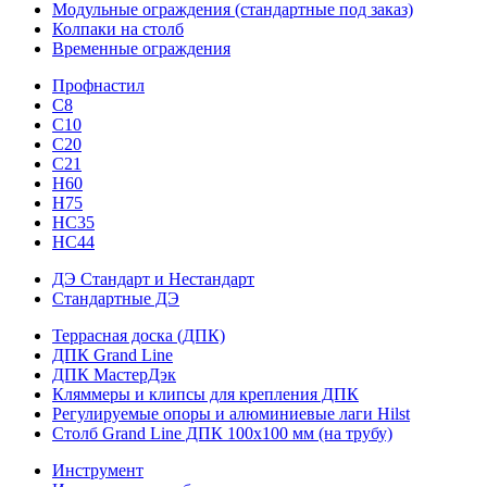
Модульные ограждения (стандартные под заказ)
Колпаки на столб
Временные ограждения
Профнастил
С8
С10
С20
С21
H60
H75
HС35
НС44
ДЭ Стандарт и Нестандарт
Стандартные ДЭ
Террасная доска (ДПК)
ДПК Grand Line
ДПК МастерДэк
Кляммеры и клипсы для крепления ДПК
Регулируемые опоры и алюминиевые лаги Hilst
Столб Grand Line ДПК 100х100 мм (на трубу)
Инструмент