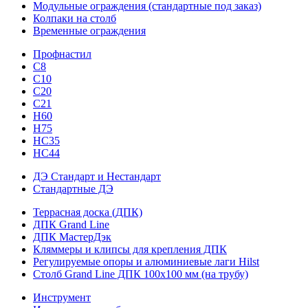
Модульные ограждения (стандартные под заказ)
Колпаки на столб
Временные ограждения
Профнастил
С8
С10
С20
С21
H60
H75
HС35
НС44
ДЭ Стандарт и Нестандарт
Стандартные ДЭ
Террасная доска (ДПК)
ДПК Grand Line
ДПК МастерДэк
Кляммеры и клипсы для крепления ДПК
Регулируемые опоры и алюминиевые лаги Hilst
Столб Grand Line ДПК 100х100 мм (на трубу)
Инструмент