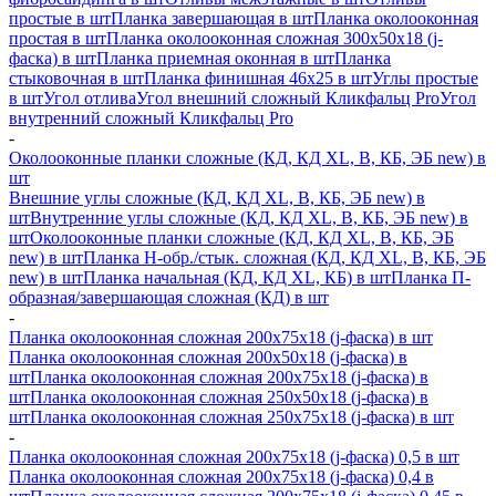
простые в шт
Планка завершающая в шт
Планка околооконная
простая в шт
Планка околооконная сложная 300х50х18 (j-
фаска) в шт
Планка приемная оконная в шт
Планка
стыковочная в шт
Планка финишная 46х25 в шт
Углы простые
в шт
Угол отлива
Угол внешний сложный Кликфальц Pro
Угол
внутренний сложный Кликфальц Pro
-
Околооконные планки сложные (КД, КД XL, В, КБ, ЭБ new) в
шт
Внешние углы сложные (КД, КД XL, В, КБ, ЭБ new) в
шт
Внутренние углы сложные (КД, КД XL, В, КБ, ЭБ new) в
шт
Околооконные планки сложные (КД, КД XL, В, КБ, ЭБ
new) в шт
Планка H-обр./стык. сложная (КД, КД XL, В, КБ, ЭБ
new) в шт
Планка начальная (КД, КД XL, КБ) в шт
Планка П-
образная/завершающая сложная (КД) в шт
-
Планка околооконная сложная 200х75х18 (j-фаска) в шт
Планка околооконная сложная 200х50х18 (j-фаска) в
шт
Планка околооконная сложная 200х75х18 (j-фаска) в
шт
Планка околооконная сложная 250х50х18 (j-фаска) в
шт
Планка околооконная сложная 250х75х18 (j-фаска) в шт
-
Планка околооконная сложная 200х75х18 (j-фаска) 0,5 в шт
Планка околооконная сложная 200х75х18 (j-фаска) 0,4 в