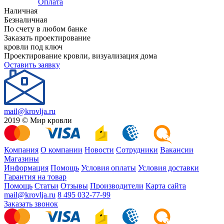
Оплата
Наличная
Безналичная
По счету в любом банке
Заказать проектирование
кровли под ключ
Проектирование кровли, визуализация дома
Оставить заявку
mail@krovlja.ru
2019 © Мир кровли
Компания
О компании
Новости
Сотрудники
Вакансии
Магазины
Информация
Помощь
Условия оплаты
Условия доставки
Гарантия на товар
Помощь
Статьи
Отзывы
Производители
Карта сайта
mail@krovlja.ru
8 495 032-77-99
Заказать звонок