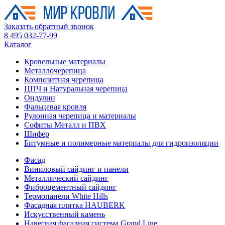
Заказать обратный звонок
8 495 032-77-99
Каталог
Кровельные материалы
Металлочерепица
Композитная черепица
ЦПЧ и Натуральная черепица
Ондулин
Фальцевая кровля
Рулонная черепица и материалы
Софиты Металл и ПВХ
Шифер
Битумные и полимерные материалы для гидроизоляции
Фасад
Виниловый сайдинг и панели
Металлический сайдинг
Фиброцементный сайдинг
Термопанели White Hills
Фасадная плитка HAUBERK
Искусственный камень
Навесная фасадная система Grand Line