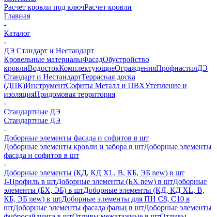
Расчет кровли под ключ
Расчет кровли
Главная
-
Каталог
-
ДЭ Стандарт и Нестандарт
Кровельные материалы
Фасад
Обустройство
кровли
Водосток
Комплектующие
Ограждения
Профнастил
ДЭ
Стандарт и Нестандарт
Террасная доска
(ДПК)
Инструмент
Софиты Металл и ПВХ
Утепление и
изоляция
Придомовая территория
-
Стандартные ДЭ
Стандартные ДЭ
-
Доборные элементы фасада и софитов в шт
Доборные элементы кровли и забора в шт
Доборные элементы
фасада и софитов в шт
-
Доборные элементы (КД, КД XL, В, КБ, ЭБ new) в шт
J-Профиль в шт
Доборные элементы (БХ new) в шт
Доборные
элементы (БХ, ЭБ) в шт
Доборные элементы (КД, КД XL, В,
КБ, ЭБ new) в шт
Доборные элементы для ПН С8, С10 в
шт
Доборные элементы фасада фальц в шт
Доборные элементы
фибросайдинга в шт
Отливы межэтажные в шт
Отливы