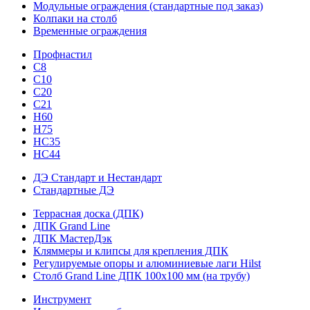
Модульные ограждения (стандартные под заказ)
Колпаки на столб
Временные ограждения
Профнастил
С8
С10
С20
С21
H60
H75
HС35
НС44
ДЭ Стандарт и Нестандарт
Стандартные ДЭ
Террасная доска (ДПК)
ДПК Grand Line
ДПК МастерДэк
Кляммеры и клипсы для крепления ДПК
Регулируемые опоры и алюминиевые лаги Hilst
Столб Grand Line ДПК 100х100 мм (на трубу)
Инструмент