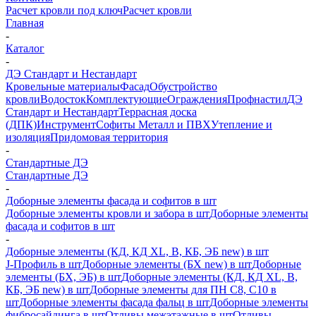
Расчет кровли под ключ
Расчет кровли
Главная
-
Каталог
-
ДЭ Стандарт и Нестандарт
Кровельные материалы
Фасад
Обустройство
кровли
Водосток
Комплектующие
Ограждения
Профнастил
ДЭ
Стандарт и Нестандарт
Террасная доска
(ДПК)
Инструмент
Софиты Металл и ПВХ
Утепление и
изоляция
Придомовая территория
-
Стандартные ДЭ
Стандартные ДЭ
-
Доборные элементы фасада и софитов в шт
Доборные элементы кровли и забора в шт
Доборные элементы
фасада и софитов в шт
-
Доборные элементы (КД, КД XL, В, КБ, ЭБ new) в шт
J-Профиль в шт
Доборные элементы (БХ new) в шт
Доборные
элементы (БХ, ЭБ) в шт
Доборные элементы (КД, КД XL, В,
КБ, ЭБ new) в шт
Доборные элементы для ПН С8, С10 в
шт
Доборные элементы фасада фальц в шт
Доборные элементы
фибросайдинга в шт
Отливы межэтажные в шт
Отливы