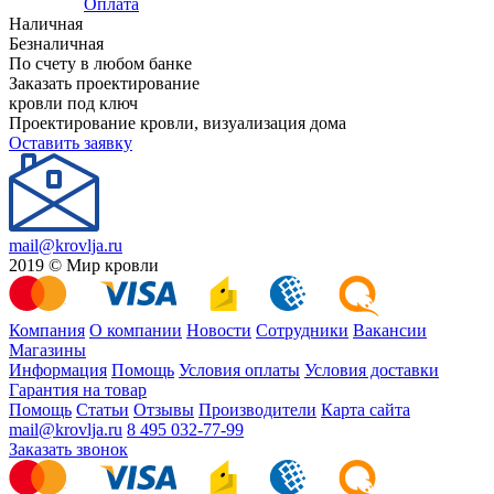
Оплата
Наличная
Безналичная
По счету в любом банке
Заказать проектирование
кровли под ключ
Проектирование кровли, визуализация дома
Оставить заявку
mail@krovlja.ru
2019 © Мир кровли
Компания
О компании
Новости
Сотрудники
Вакансии
Магазины
Информация
Помощь
Условия оплаты
Условия доставки
Гарантия на товар
Помощь
Статьи
Отзывы
Производители
Карта сайта
mail@krovlja.ru
8 495 032-77-99
Заказать звонок