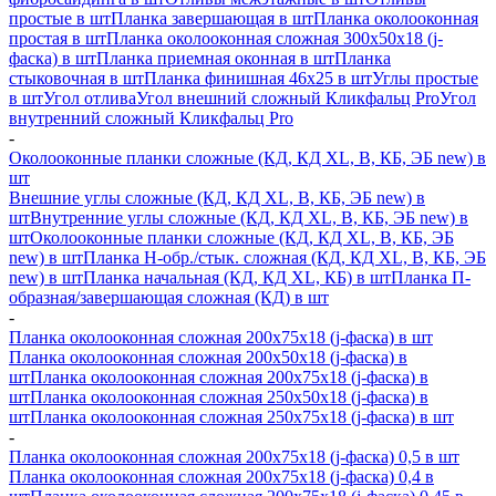
простые в шт
Планка завершающая в шт
Планка околооконная
простая в шт
Планка околооконная сложная 300х50х18 (j-
фаска) в шт
Планка приемная оконная в шт
Планка
стыковочная в шт
Планка финишная 46х25 в шт
Углы простые
в шт
Угол отлива
Угол внешний сложный Кликфальц Pro
Угол
внутренний сложный Кликфальц Pro
-
Околооконные планки сложные (КД, КД XL, В, КБ, ЭБ new) в
шт
Внешние углы сложные (КД, КД XL, В, КБ, ЭБ new) в
шт
Внутренние углы сложные (КД, КД XL, В, КБ, ЭБ new) в
шт
Околооконные планки сложные (КД, КД XL, В, КБ, ЭБ
new) в шт
Планка H-обр./стык. сложная (КД, КД XL, В, КБ, ЭБ
new) в шт
Планка начальная (КД, КД XL, КБ) в шт
Планка П-
образная/завершающая сложная (КД) в шт
-
Планка околооконная сложная 200х75х18 (j-фаска) в шт
Планка околооконная сложная 200х50х18 (j-фаска) в
шт
Планка околооконная сложная 200х75х18 (j-фаска) в
шт
Планка околооконная сложная 250х50х18 (j-фаска) в
шт
Планка околооконная сложная 250х75х18 (j-фаска) в шт
-
Планка околооконная сложная 200х75х18 (j-фаска) 0,5 в шт
Планка околооконная сложная 200х75х18 (j-фаска) 0,4 в