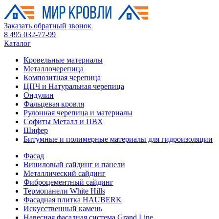
Заказать обратный звонок
8 495 032-77-99
Каталог
Кровельные материалы
Металлочерепица
Композитная черепица
ЦПЧ и Натуральная черепица
Ондулин
Фальцевая кровля
Рулонная черепица и материалы
Софиты Металл и ПВХ
Шифер
Битумные и полимерные материалы для гидроизоляции
Фасад
Виниловый сайдинг и панели
Металлический сайдинг
Фиброцементный сайдинг
Термопанели White Hills
Фасадная плитка HAUBERK
Искусственный камень
Навесная фасадная система Grand Line