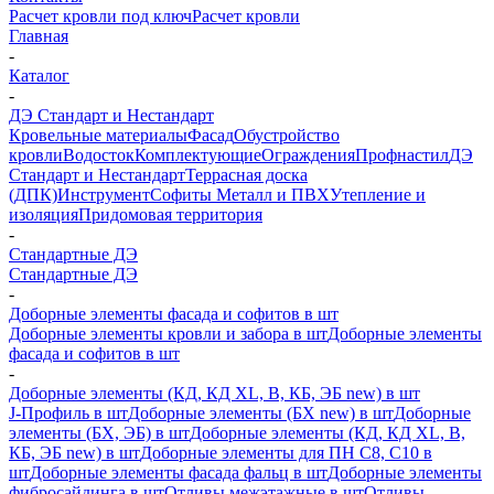
Расчет кровли под ключ
Расчет кровли
Главная
-
Каталог
-
ДЭ Стандарт и Нестандарт
Кровельные материалы
Фасад
Обустройство
кровли
Водосток
Комплектующие
Ограждения
Профнастил
ДЭ
Стандарт и Нестандарт
Террасная доска
(ДПК)
Инструмент
Софиты Металл и ПВХ
Утепление и
изоляция
Придомовая территория
-
Стандартные ДЭ
Стандартные ДЭ
-
Доборные элементы фасада и софитов в шт
Доборные элементы кровли и забора в шт
Доборные элементы
фасада и софитов в шт
-
Доборные элементы (КД, КД XL, В, КБ, ЭБ new) в шт
J-Профиль в шт
Доборные элементы (БХ new) в шт
Доборные
элементы (БХ, ЭБ) в шт
Доборные элементы (КД, КД XL, В,
КБ, ЭБ new) в шт
Доборные элементы для ПН С8, С10 в
шт
Доборные элементы фасада фальц в шт
Доборные элементы
фибросайдинга в шт
Отливы межэтажные в шт
Отливы