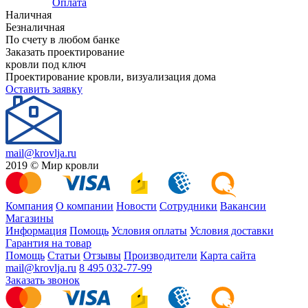
Оплата
Наличная
Безналичная
По счету в любом банке
Заказать проектирование
кровли под ключ
Проектирование кровли, визуализация дома
Оставить заявку
mail@krovlja.ru
2019 © Мир кровли
Компания
О компании
Новости
Сотрудники
Вакансии
Магазины
Информация
Помощь
Условия оплаты
Условия доставки
Гарантия на товар
Помощь
Статьи
Отзывы
Производители
Карта сайта
mail@krovlja.ru
8 495 032-77-99
Заказать звонок