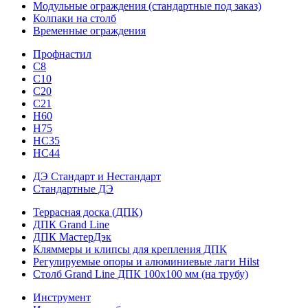
Модульные ограждения (стандартные под заказ)
Колпаки на столб
Временные ограждения
Профнастил
С8
С10
С20
С21
H60
H75
HС35
НС44
ДЭ Стандарт и Нестандарт
Стандартные ДЭ
Террасная доска (ДПК)
ДПК Grand Line
ДПК МастерДэк
Кляммеры и клипсы для крепления ДПК
Регулируемые опоры и алюминиевые лаги Hilst
Столб Grand Line ДПК 100х100 мм (на трубу)
Инструмент