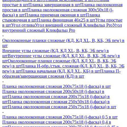
простые в шт
Планка завершающая в шт
Планка околооконная
простая в шт
Планка околооконная сложная 300х50х18 (j-
фаска) в шт
Планка приемная оконная в шт
Планка
стыковочная в шт
Планка финишная 46х25 в шт
Углы простые
в шт
Угол отлива
Угол внешний сложный Кликфальц Pro
Угол
внутренний сложный Кликфальц Pro
-
Околооконные планки сложные (КД, КД XL, В, КБ, ЭБ new) в
шт
Внешние углы сложные (КД, КД XL, В, КБ, ЭБ new) в
шт
Внутренние углы сложные (КД, КД XL, В, КБ, ЭБ new) в
шт
Околооконные планки сложные (КД, КД XL, В, КБ, ЭБ
new) в шт
Планка H-обр./стык. сложная (КД, КД XL, В, КБ, ЭБ
new) в шт
Планка начальная (КД, КД XL, КБ) в шт
Планка П-
образная/завершающая сложная (КД) в шт
-
Планка околооконная сложная 200х75х18 (j-фаска) в шт
Планка околооконная сложная 200х50х18 (j-фаска) в
шт
Планка околооконная сложная 200х75х18 (j-фаска) в
шт
Планка околооконная сложная 250х50х18 (j-фаска) в
шт
Планка околооконная сложная 250х75х18 (j-фаска) в шт
-
Планка околооконная сложная 200х75х18 (j-фаска) 0,5 в шт
Планка околооконная сложная 200х75х18 (j-фаска) 0,4 в