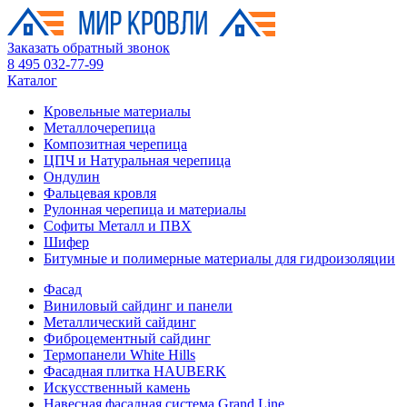
Заказать обратный звонок
8 495 032-77-99
Каталог
Кровельные материалы
Металлочерепица
Композитная черепица
ЦПЧ и Натуральная черепица
Ондулин
Фальцевая кровля
Рулонная черепица и материалы
Софиты Металл и ПВХ
Шифер
Битумные и полимерные материалы для гидроизоляции
Фасад
Виниловый сайдинг и панели
Металлический сайдинг
Фиброцементный сайдинг
Термопанели White Hills
Фасадная плитка HAUBERK
Искусственный камень
Навесная фасадная система Grand Line