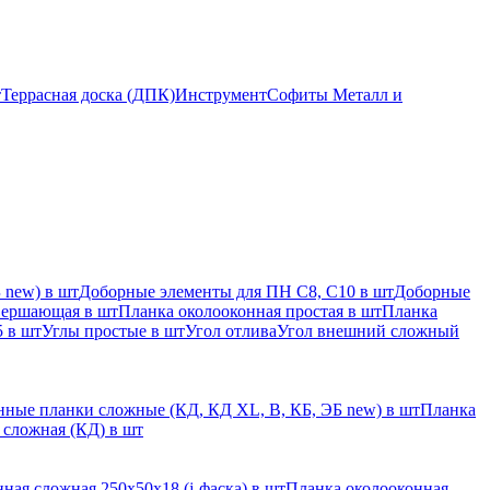
т
Террасная доска (ДПК)
Инструмент
Софиты Металл и
 new) в шт
Доборные элементы для ПН С8, С10 в шт
Доборные
вершающая в шт
Планка околооконная простая в шт
Планка
 в шт
Углы простые в шт
Угол отлива
Угол внешний сложный
ные планки сложные (КД, КД XL, В, КБ, ЭБ new) в шт
Планка
 сложная (КД) в шт
ная сложная 250х50х18 (j-фаска) в шт
Планка околооконная