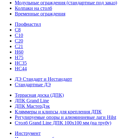
Модульные ограждения (стандартные под заказ)
Колпаки на столб
Временные ограждения
Профнастил
С8
С10
С20
С21
H60
H75
HС35
НС44
ДЭ Стандарт и Нестандарт
Стандартные ДЭ
Террасная доска (ДПК)
ДПК Grand Line
ДПК МастерДэк
Кляммеры и клипсы для крепления ДПК
Регулируемые опоры и алюминиевые лаги Hilst
Столб Grand Line ДПК 100х100 мм (на трубу)
Инструмент