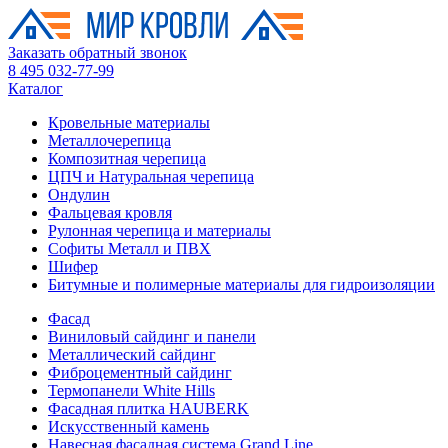
Заказать обратный звонок
8 495 032-77-99
Каталог
Кровельные материалы
Металлочерепица
Композитная черепица
ЦПЧ и Натуральная черепица
Ондулин
Фальцевая кровля
Рулонная черепица и материалы
Софиты Металл и ПВХ
Шифер
Битумные и полимерные материалы для гидроизоляции
Фасад
Виниловый сайдинг и панели
Металлический сайдинг
Фиброцементный сайдинг
Термопанели White Hills
Фасадная плитка HAUBERK
Искусственный камень
Навесная фасадная система Grand Line