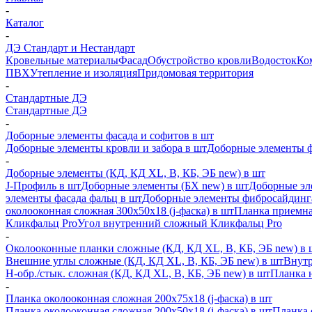
-
Каталог
-
ДЭ Стандарт и Нестандарт
Кровельные материалы
Фасад
Обустройство кровли
Водосток
Ко
ПВХ
Утепление и изоляция
Придомовая территория
-
Стандартные ДЭ
Стандартные ДЭ
-
Доборные элементы фасада и софитов в шт
Доборные элементы кровли и забора в шт
Доборные элементы ф
-
Доборные элементы (КД, КД XL, В, КБ, ЭБ new) в шт
J-Профиль в шт
Доборные элементы (БХ new) в шт
Доборные эл
элементы фасада фальц в шт
Доборные элементы фибросайдинг
околооконная сложная 300х50х18 (j-фаска) в шт
Планка приемна
Кликфальц Pro
Угол внутренний сложный Кликфальц Pro
-
Околооконные планки сложные (КД, КД XL, В, КБ, ЭБ new) в 
Внешние углы сложные (КД, КД XL, В, КБ, ЭБ new) в шт
Внутр
H-обр./стык. сложная (КД, КД XL, В, КБ, ЭБ new) в шт
Планка 
-
Планка околооконная сложная 200х75х18 (j-фаска) в шт
Планка околооконная сложная 200х50х18 (j-фаска) в шт
Планка 