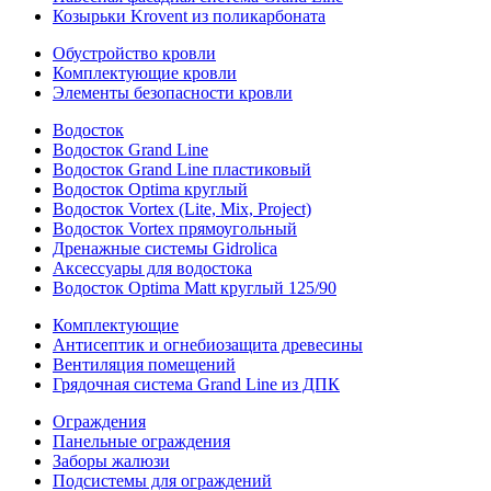
Козырьки Krovent из поликарбоната
Обустройство кровли
Комплектующие кровли
Элементы безопасности кровли
Водосток
Водосток Grand Line
Водосток Grand Line пластиковый
Водосток Optima круглый
Водосток Vortex (Lite, Mix, Project)
Водосток Vortex прямоугольный
Дренажные системы Gidrolica
Аксессуары для водостока
Водосток Optima Matt круглый 125/90
Комплектующие
Антисептик и огнебиозащита древесины
Вентиляция помещений
Грядочная система Grand Line из ДПК
Ограждения
Панельные ограждения
Заборы жалюзи
Подсистемы для ограждений