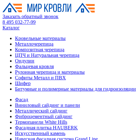
Заказать обратный звонок
8 495 032-77-99
Каталог
Кровельные материалы
Металлочерепица
Композитная черепица
ЦПЧ и Натуральная черепица
Ондулин
Фальцевая кровля
Рулонная черепица и материалы
Софиты Металл и ПВХ
Шифер
Битумные и полимерные материалы для гидроизоляции
Фасад
Виниловый сайдинг и панели
Металлический сайдинг
Фиброцементный сайдинг
Термопанели White Hills
Фасадная плитка HAUBERK
Искусственный камень
Навесная фасадная система Grand Line