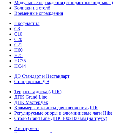
Модульные ограждения (стандартные под заказ)
Колпаки на столб
Временные ограждения
Профнастил
С8
С10
С20
С21
H60
H75
HС35
НС44
ДЭ Стандарт и Нестандарт
Стандартные ДЭ
Террасная доска (ДПК)
ДПК Grand Line
ДПК МастерДэк
Кляммеры и клипсы для крепления ДПК
Регулируемые опоры и алюминиевые лаги Hilst
Столб Grand Line ДПК 100х100 мм (на трубу)
Инструмент