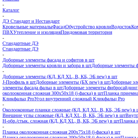
-
Каталог
-
ДЭ Стандарт и Нестандарт
Кровельные материалы
Фасад
Обустройство кровли
Водосток
Ко
ПВХ
Утепление и изоляция
Придомовая территория
-
Стандартные ДЭ
Стандартные ДЭ
-
Доборные элементы фасада и софитов в шт
Доборные элементы кровли и забора в шт
Доборные элементы ф
-
Доборные элементы (КД, КД XL, В, КБ, ЭБ new) в шт
J-Профиль в шт
Доборные элементы (БХ new) в шт
Доборные эл
элементы фасада фальц в шт
Доборные элементы фибросайдинг
околооконная сложная 300х50х18 (j-фаска) в шт
Планка приемна
Кликфальц Pro
Угол внутренний сложный Кликфальц Pro
-
Околооконные планки сложные (КД, КД XL, В, КБ, ЭБ new) в 
Внешние углы сложные (КД, КД XL, В, КБ, ЭБ new) в шт
Внутр
H-обр./стык. сложная (КД, КД XL, В, КБ, ЭБ new) в шт
Планка 
-
Планка околооконная сложная 200х75х18 (j-фаска) в шт
Планка околооконная сложная 200х50х18 (j-фаска) в шт
Планка 