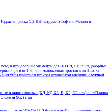
т
Террасная доска (ДПК)
Инструмент
Софиты Металл и
 new) в шт
Доборные элементы для ПН С8, С10 в шт
Доборные
вершающая в шт
Планка околооконная простая в шт
Планка
 в шт
Углы простые в шт
Угол отлива
Угол внешний сложный
ные планки сложные (КД, КД XL, В, КБ, ЭБ new) в шт
Планка
 сложная (КД) в шт
ная сложная 250х50х18 (j-фаска) в шт
Планка околооконная