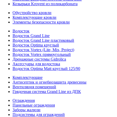
Козырьки Krovent из поликарбоната
Обустройство кровли
Комплектующие кровли
Элементы безопасности кровли
Водосток
Водосток Grand Line
Водосток Grand Line пластиковый
Водосток Optima круглый
Водосток Vortex (Lite, Mix, Project)
Водосток Vortex прямоугольный
Дренажные системы Gidrolica
Аксессуары для водостока
Водосток Optima Matt круглый 125/90
Комплектующие
Антисептик и огнебиозащита древесины
Вентиляция помещений
Грядочная система Grand Line из ДПК
Ограждения
Панельные ограждения
Заборы жалюзи
Подсистемы для ограждений