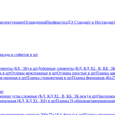
мплектующие
Ограждения
Профнастил
ДЭ Стандарт и Нестандар
асада и софитов в шт
ементы (БХ, ЭБ) в шт
Доборные элементы (КД, КД XL, В, КБ, ЭБ
а в шт
Отливы межэтажные в шт
Отливы простые в шт
Планка за
я оконная в шт
Планка стыковочная в шт
Планка финишная 46х25
шт
енние углы сложные (КД, КД XL, В, КБ, ЭБ new) в шт
Околоокон
начальная (КД, КД XL, КБ) в шт
Планка П-образная/завершающая
околооконная сложная 200х75х18 (j-фаска) в шт
Планка околоокон