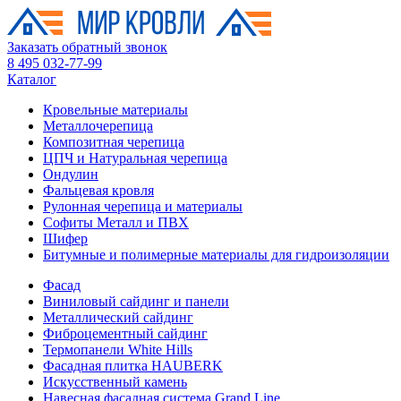
Заказать обратный звонок
8 495 032-77-99
Каталог
Кровельные материалы
Металлочерепица
Композитная черепица
ЦПЧ и Натуральная черепица
Ондулин
Фальцевая кровля
Рулонная черепица и материалы
Софиты Металл и ПВХ
Шифер
Битумные и полимерные материалы для гидроизоляции
Фасад
Виниловый сайдинг и панели
Металлический сайдинг
Фиброцементный сайдинг
Термопанели White Hills
Фасадная плитка HAUBERK
Искусственный камень
Навесная фасадная система Grand Line