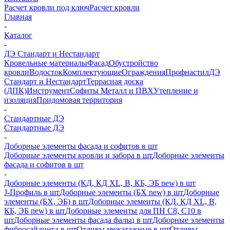
Расчет кровли под ключ
Расчет кровли
Главная
-
Каталог
-
ДЭ Стандарт и Нестандарт
Кровельные материалы
Фасад
Обустройство
кровли
Водосток
Комплектующие
Ограждения
Профнастил
ДЭ
Стандарт и Нестандарт
Террасная доска
(ДПК)
Инструмент
Софиты Металл и ПВХ
Утепление и
изоляция
Придомовая территория
-
Стандартные ДЭ
Стандартные ДЭ
-
Доборные элементы фасада и софитов в шт
Доборные элементы кровли и забора в шт
Доборные элементы
фасада и софитов в шт
-
Доборные элементы (КД, КД XL, В, КБ, ЭБ new) в шт
J-Профиль в шт
Доборные элементы (БХ new) в шт
Доборные
элементы (БХ, ЭБ) в шт
Доборные элементы (КД, КД XL, В,
КБ, ЭБ new) в шт
Доборные элементы для ПН С8, С10 в
шт
Доборные элементы фасада фальц в шт
Доборные элементы
фибросайдинга в шт
Отливы межэтажные в шт
Отливы