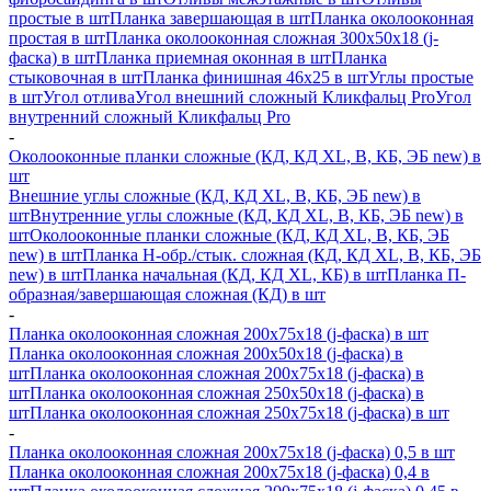
простые в шт
Планка завершающая в шт
Планка околооконная
простая в шт
Планка околооконная сложная 300х50х18 (j-
фаска) в шт
Планка приемная оконная в шт
Планка
стыковочная в шт
Планка финишная 46х25 в шт
Углы простые
в шт
Угол отлива
Угол внешний сложный Кликфальц Pro
Угол
внутренний сложный Кликфальц Pro
-
Околооконные планки сложные (КД, КД XL, В, КБ, ЭБ new) в
шт
Внешние углы сложные (КД, КД XL, В, КБ, ЭБ new) в
шт
Внутренние углы сложные (КД, КД XL, В, КБ, ЭБ new) в
шт
Околооконные планки сложные (КД, КД XL, В, КБ, ЭБ
new) в шт
Планка H-обр./стык. сложная (КД, КД XL, В, КБ, ЭБ
new) в шт
Планка начальная (КД, КД XL, КБ) в шт
Планка П-
образная/завершающая сложная (КД) в шт
-
Планка околооконная сложная 200х75х18 (j-фаска) в шт
Планка околооконная сложная 200х50х18 (j-фаска) в
шт
Планка околооконная сложная 200х75х18 (j-фаска) в
шт
Планка околооконная сложная 250х50х18 (j-фаска) в
шт
Планка околооконная сложная 250х75х18 (j-фаска) в шт
-
Планка околооконная сложная 200х75х18 (j-фаска) 0,5 в шт
Планка околооконная сложная 200х75х18 (j-фаска) 0,4 в