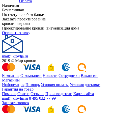
Оплата
Наличная
Безналичная
По счету в любом банке
Заказать проектирование
кровли под ключ
Проектирование кровли, визуализация дома
Оставить заявку
mail@krovlja.ru
2019 © Мир кровли
Компания
О компании
Новости
Сотрудники
Вакансии
Магазины
Информация
Помощь
Условия оплаты
Условия доставки
Гарантия на товар
Помощь
Статьи
Отзывы
Производители
Карта сайта
mail@krovlja.ru
8 495 032-77-99
Заказать звонок