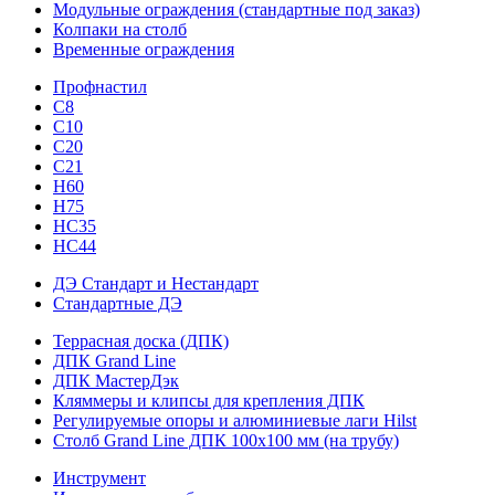
Модульные ограждения (стандартные под заказ)
Колпаки на столб
Временные ограждения
Профнастил
С8
С10
С20
С21
H60
H75
HС35
НС44
ДЭ Стандарт и Нестандарт
Стандартные ДЭ
Террасная доска (ДПК)
ДПК Grand Line
ДПК МастерДэк
Кляммеры и клипсы для крепления ДПК
Регулируемые опоры и алюминиевые лаги Hilst
Столб Grand Line ДПК 100х100 мм (на трубу)
Инструмент