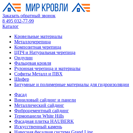
Заказать обратный звонок
8 495 032-77-99
Каталог
Кровельные материалы
Металлочерепица
Композитная черепица
ЦПЧ и Натуральная черепица
Ондулин
Фальцевая кровля
Рулонная черепица и материалы
Софиты Металл и ПВХ
Шифер
Битумные и полимерные материалы для гидроизоляции
Фасад
Виниловый сайдинг и панели
Металлический сайдинг
Фиброцементный сайдинг
Термопанели White Hills
Фасадная плитка HAUBERK
Искусственный камень
Навесная фасадная система Grand Line