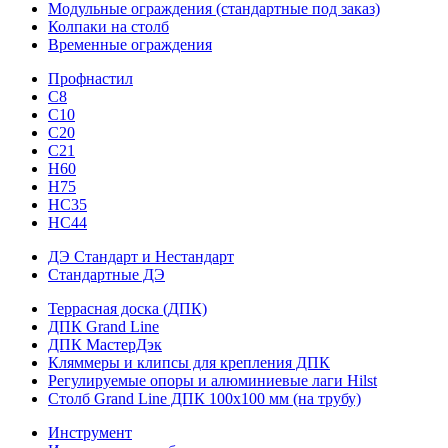
Модульные ограждения (стандартные под заказ)
Колпаки на столб
Временные ограждения
Профнастил
С8
С10
С20
С21
H60
H75
HС35
НС44
ДЭ Стандарт и Нестандарт
Стандартные ДЭ
Террасная доска (ДПК)
ДПК Grand Line
ДПК МастерДэк
Кляммеры и клипсы для крепления ДПК
Регулируемые опоры и алюминиевые лаги Hilst
Столб Grand Line ДПК 100х100 мм (на трубу)
Инструмент