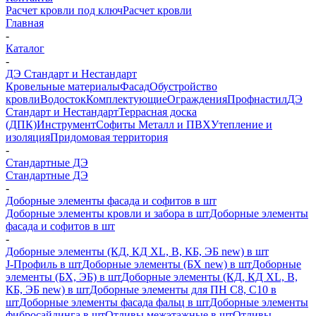
Расчет кровли под ключ
Расчет кровли
Главная
-
Каталог
-
ДЭ Стандарт и Нестандарт
Кровельные материалы
Фасад
Обустройство
кровли
Водосток
Комплектующие
Ограждения
Профнастил
ДЭ
Стандарт и Нестандарт
Террасная доска
(ДПК)
Инструмент
Софиты Металл и ПВХ
Утепление и
изоляция
Придомовая территория
-
Стандартные ДЭ
Стандартные ДЭ
-
Доборные элементы фасада и софитов в шт
Доборные элементы кровли и забора в шт
Доборные элементы
фасада и софитов в шт
-
Доборные элементы (КД, КД XL, В, КБ, ЭБ new) в шт
J-Профиль в шт
Доборные элементы (БХ new) в шт
Доборные
элементы (БХ, ЭБ) в шт
Доборные элементы (КД, КД XL, В,
КБ, ЭБ new) в шт
Доборные элементы для ПН С8, С10 в
шт
Доборные элементы фасада фальц в шт
Доборные элементы
фибросайдинга в шт
Отливы межэтажные в шт
Отливы