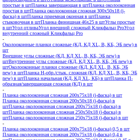
простые в шт
Планка завершающая в шт
Планка околооконная
простая в шт
Планка околооконная сложная 300х50х18 (j-
фаска) в шт
Планка приемная оконная в шт
Планка
стыковочная в шт
Планка финишная 46х25 в шт
Углы простые
в шт
Угол отлива
Угол внешний сложный Кликфальц Pro
Угол
внутренний сложный Кликфальц Pro
-
Околооконные планки сложные (КД, КД XL, В, КБ, ЭБ new) в
шт
Внешние углы сложные (КД, КД XL, В, КБ, ЭБ new) в
шт
Внутренние углы сложные (КД, КД XL, В, КБ, ЭБ new) в
шт
Околооконные планки сложные (КД, КД XL, В, КБ, ЭБ
new) в шт
Планка H-обр./стык. сложная (КД, КД XL, В, КБ, ЭБ
new) в шт
Планка начальная (КД, КД XL, КБ) в шт
Планка П-
образная/завершающая сложная (КД) в шт
-
Планка околооконная сложная 200х75х18 (j-фаска) в шт
Планка околооконная сложная 200х50х18 (j-фаска) в
шт
Планка околооконная сложная 200х75х18 (j-фаска) в
шт
Планка околооконная сложная 250х50х18 (j-фаска) в
шт
Планка околооконная сложная 250х75х18 (j-фаска) в шт
-
Планка околооконная сложная 200х75х18 (j-фаска) 0,5 в шт
Планка околооконная сложная 200х75х18 (j-фаска) 0,4 в