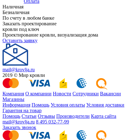
Оплата
Наличная
Безналичная
По счету в любом банке
Заказать проектирование
кровли под ключ
Проектирование кровли, визуализация дома
Оставить заявку
mail@krovlja.ru
2019 © Мир кровли
Компания
О компании
Новости
Сотрудники
Вакансии
Магазины
Информация
Помощь
Условия оплаты
Условия доставки
Гарантия на товар
Помощь
Статьи
Отзывы
Производители
Карта сайта
mail@krovlja.ru
8 495 032-77-99
Заказать звонок