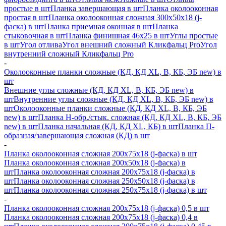
простые в шт
Планка завершающая в шт
Планка околооконная
простая в шт
Планка околооконная сложная 300х50х18 (j-
фаска) в шт
Планка приемная оконная в шт
Планка
стыковочная в шт
Планка финишная 46х25 в шт
Углы простые
в шт
Угол отлива
Угол внешний сложный Кликфальц Pro
Угол
внутренний сложный Кликфальц Pro
-
Околооконные планки сложные (КД, КД XL, В, КБ, ЭБ new) в
шт
Внешние углы сложные (КД, КД XL, В, КБ, ЭБ new) в
шт
Внутренние углы сложные (КД, КД XL, В, КБ, ЭБ new) в
шт
Околооконные планки сложные (КД, КД XL, В, КБ, ЭБ
new) в шт
Планка H-обр./стык. сложная (КД, КД XL, В, КБ, ЭБ
new) в шт
Планка начальная (КД, КД XL, КБ) в шт
Планка П-
образная/завершающая сложная (КД) в шт
-
Планка околооконная сложная 200х75х18 (j-фаска) в шт
Планка околооконная сложная 200х50х18 (j-фаска) в
шт
Планка околооконная сложная 200х75х18 (j-фаска) в
шт
Планка околооконная сложная 250х50х18 (j-фаска) в
шт
Планка околооконная сложная 250х75х18 (j-фаска) в шт
-
Планка околооконная сложная 200х75х18 (j-фаска) 0,5 в шт
Планка околооконная сложная 200х75х18 (j-фаска) 0,4 в