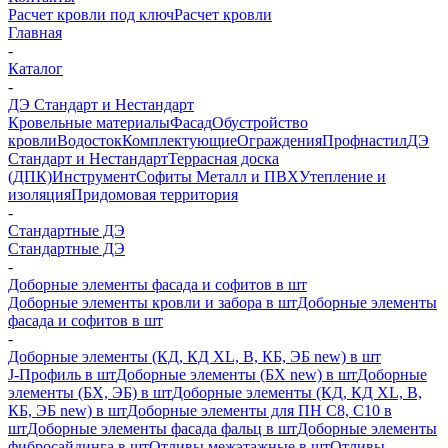
Расчет кровли под ключ
Расчет кровли
Главная
-
Каталог
-
ДЭ Стандарт и Нестандарт
Кровельные материалы
Фасад
Обустройство
кровли
Водосток
Комплектующие
Ограждения
Профнастил
ДЭ
Стандарт и Нестандарт
Террасная доска
(ДПК)
Инструмент
Софиты Металл и ПВХ
Утепление и
изоляция
Придомовая территория
-
Стандартные ДЭ
Стандартные ДЭ
-
Доборные элементы фасада и софитов в шт
Доборные элементы кровли и забора в шт
Доборные элементы
фасада и софитов в шт
-
Доборные элементы (КД, КД XL, В, КБ, ЭБ new) в шт
J-Профиль в шт
Доборные элементы (БХ new) в шт
Доборные
элементы (БХ, ЭБ) в шт
Доборные элементы (КД, КД XL, В,
КБ, ЭБ new) в шт
Доборные элементы для ПН С8, С10 в
шт
Доборные элементы фасада фальц в шт
Доборные элементы
фибросайдинга в шт
Отливы межэтажные в шт
Отливы