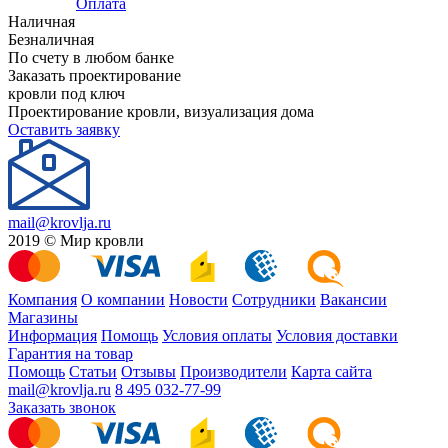
Оплата
Наличная
Безналичная
По счету в любом банке
Заказать проектирование
кровли под ключ
Проектирование кровли, визуализация дома
Оставить заявку
mail@krovlja.ru
2019 © Мир кровли
Компания
О компании
Новости
Сотрудники
Вакансии
Магазины
Информация
Помощь
Условия оплаты
Условия доставки
Гарантия на товар
Помощь
Статьи
Отзывы
Производители
Карта сайта
mail@krovlja.ru
8 495 032-77-99
Заказать звонок