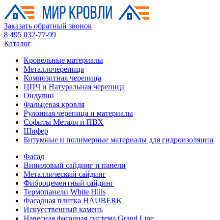
Заказать обратный звонок
8 495 032-77-99
Каталог
Кровельные материалы
Металлочерепица
Композитная черепица
ЦПЧ и Натуральная черепица
Ондулин
Фальцевая кровля
Рулонная черепица и материалы
Софиты Металл и ПВХ
Шифер
Битумные и полимерные материалы для гидроизоляции
Фасад
Виниловый сайдинг и панели
Металлический сайдинг
Фиброцементный сайдинг
Термопанели White Hills
Фасадная плитка HAUBERK
Искусственный камень
Навесная фасадная система Grand Line