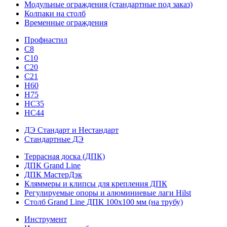
Модульные ограждения (стандартные под заказ)
Колпаки на столб
Временные ограждения
Профнастил
С8
С10
С20
С21
H60
H75
HС35
НС44
ДЭ Стандарт и Нестандарт
Стандартные ДЭ
Террасная доска (ДПК)
ДПК Grand Line
ДПК МастерДэк
Кляммеры и клипсы для крепления ДПК
Регулируемые опоры и алюминиевые лаги Hilst
Столб Grand Line ДПК 100х100 мм (на трубу)
Инструмент