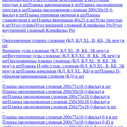
простые в шт
Планка завершающая в шт
Планка околооконная
простая в шт
Планка околооконная сложная 300х50х18 (j-
фаска) в шт
Планка приемная оконная в шт
Планка
стыковочная в шт
Планка финишная 46х25 в шт
Углы простые
в шт
Угол отлива
Угол внешний сложный Кликфальц Pro
Угол
внутренний сложный Кликфальц Pro
-
Околооконные планки сложные (КД, КД XL, В, КБ, ЭБ new) в
шт
Внешние углы сложные (КД, КД XL, В, КБ, ЭБ new) в
шт
Внутренние углы сложные (КД, КД XL, В, КБ, ЭБ new) в
шт
Околооконные планки сложные (КД, КД XL, В, КБ, ЭБ
new) в шт
Планка H-обр./стык. сложная (КД, КД XL, В, КБ, ЭБ
new) в шт
Планка начальная (КД, КД XL, КБ) в шт
Планка П-
образная/завершающая сложная (КД) в шт
-
Планка околооконная сложная 200х75х18 (j-фаска) в шт
Планка околооконная сложная 200х50х18 (j-фаска) в
шт
Планка околооконная сложная 200х75х18 (j-фаска) в
шт
Планка околооконная сложная 250х50х18 (j-фаска) в
шт
Планка околооконная сложная 250х75х18 (j-фаска) в шт
-
Планка околооконная сложная 200х75х18 (j-фаска) 0,4 в шт
Планка околооконная сложная 200х75х18 (j-фаска) 0,45 в