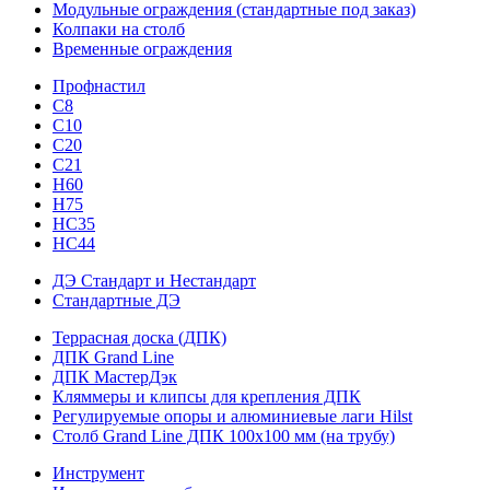
Модульные ограждения (стандартные под заказ)
Колпаки на столб
Временные ограждения
Профнастил
С8
С10
С20
С21
H60
H75
HС35
НС44
ДЭ Стандарт и Нестандарт
Стандартные ДЭ
Террасная доска (ДПК)
ДПК Grand Line
ДПК МастерДэк
Кляммеры и клипсы для крепления ДПК
Регулируемые опоры и алюминиевые лаги Hilst
Столб Grand Line ДПК 100х100 мм (на трубу)
Инструмент