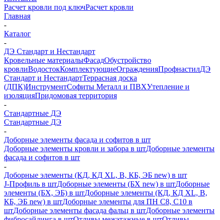
Расчет кровли под ключ
Расчет кровли
Главная
-
Каталог
-
ДЭ Стандарт и Нестандарт
Кровельные материалы
Фасад
Обустройство
кровли
Водосток
Комплектующие
Ограждения
Профнастил
ДЭ
Стандарт и Нестандарт
Террасная доска
(ДПК)
Инструмент
Софиты Металл и ПВХ
Утепление и
изоляция
Придомовая территория
-
Стандартные ДЭ
Стандартные ДЭ
-
Доборные элементы фасада и софитов в шт
Доборные элементы кровли и забора в шт
Доборные элементы
фасада и софитов в шт
-
Доборные элементы (КД, КД XL, В, КБ, ЭБ new) в шт
J-Профиль в шт
Доборные элементы (БХ new) в шт
Доборные
элементы (БХ, ЭБ) в шт
Доборные элементы (КД, КД XL, В,
КБ, ЭБ new) в шт
Доборные элементы для ПН С8, С10 в
шт
Доборные элементы фасада фальц в шт
Доборные элементы
фибросайдинга в шт
Отливы межэтажные в шт
Отливы