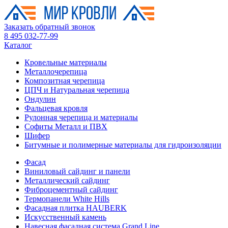
Заказать обратный звонок
8 495 032-77-99
Каталог
Кровельные материалы
Металлочерепица
Композитная черепица
ЦПЧ и Натуральная черепица
Ондулин
Фальцевая кровля
Рулонная черепица и материалы
Софиты Металл и ПВХ
Шифер
Битумные и полимерные материалы для гидроизоляции
Фасад
Виниловый сайдинг и панели
Металлический сайдинг
Фиброцементный сайдинг
Термопанели White Hills
Фасадная плитка HAUBERK
Искусственный камень
Навесная фасадная система Grand Line