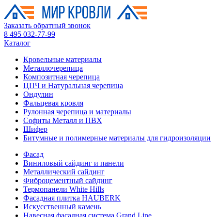
Заказать обратный звонок
8 495 032-77-99
Каталог
Кровельные материалы
Металлочерепица
Композитная черепица
ЦПЧ и Натуральная черепица
Ондулин
Фальцевая кровля
Рулонная черепица и материалы
Софиты Металл и ПВХ
Шифер
Битумные и полимерные материалы для гидроизоляции
Фасад
Виниловый сайдинг и панели
Металлический сайдинг
Фиброцементный сайдинг
Термопанели White Hills
Фасадная плитка HAUBERK
Искусственный камень
Навесная фасадная система Grand Line