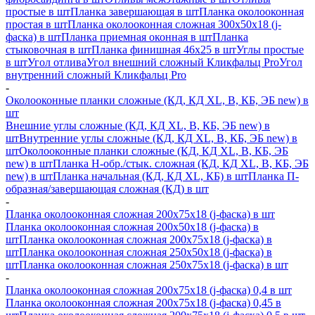
простые в шт
Планка завершающая в шт
Планка околооконная
простая в шт
Планка околооконная сложная 300х50х18 (j-
фаска) в шт
Планка приемная оконная в шт
Планка
стыковочная в шт
Планка финишная 46х25 в шт
Углы простые
в шт
Угол отлива
Угол внешний сложный Кликфальц Pro
Угол
внутренний сложный Кликфальц Pro
-
Околооконные планки сложные (КД, КД XL, В, КБ, ЭБ new) в
шт
Внешние углы сложные (КД, КД XL, В, КБ, ЭБ new) в
шт
Внутренние углы сложные (КД, КД XL, В, КБ, ЭБ new) в
шт
Околооконные планки сложные (КД, КД XL, В, КБ, ЭБ
new) в шт
Планка H-обр./стык. сложная (КД, КД XL, В, КБ, ЭБ
new) в шт
Планка начальная (КД, КД XL, КБ) в шт
Планка П-
образная/завершающая сложная (КД) в шт
-
Планка околооконная сложная 200х75х18 (j-фаска) в шт
Планка околооконная сложная 200х50х18 (j-фаска) в
шт
Планка околооконная сложная 200х75х18 (j-фаска) в
шт
Планка околооконная сложная 250х50х18 (j-фаска) в
шт
Планка околооконная сложная 250х75х18 (j-фаска) в шт
-
Планка околооконная сложная 200х75х18 (j-фаска) 0,4 в шт
Планка околооконная сложная 200х75х18 (j-фаска) 0,45 в