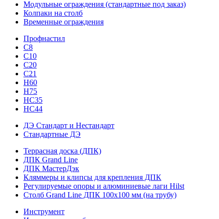
Модульные ограждения (стандартные под заказ)
Колпаки на столб
Временные ограждения
Профнастил
С8
С10
С20
С21
H60
H75
HС35
НС44
ДЭ Стандарт и Нестандарт
Стандартные ДЭ
Террасная доска (ДПК)
ДПК Grand Line
ДПК МастерДэк
Кляммеры и клипсы для крепления ДПК
Регулируемые опоры и алюминиевые лаги Hilst
Столб Grand Line ДПК 100х100 мм (на трубу)
Инструмент