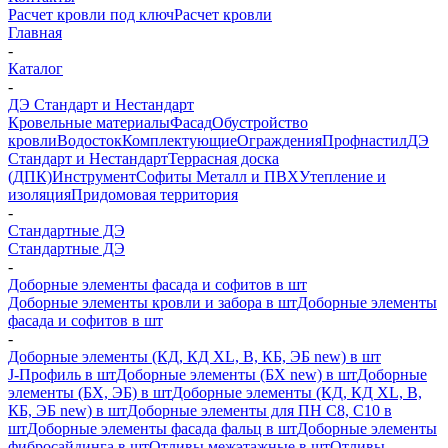
Расчет кровли под ключ
Расчет кровли
Главная
-
Каталог
-
ДЭ Стандарт и Нестандарт
Кровельные материалы
Фасад
Обустройство
кровли
Водосток
Комплектующие
Ограждения
Профнастил
ДЭ
Стандарт и Нестандарт
Террасная доска
(ДПК)
Инструмент
Софиты Металл и ПВХ
Утепление и
изоляция
Придомовая территория
-
Стандартные ДЭ
Стандартные ДЭ
-
Доборные элементы фасада и софитов в шт
Доборные элементы кровли и забора в шт
Доборные элементы
фасада и софитов в шт
-
Доборные элементы (КД, КД XL, В, КБ, ЭБ new) в шт
J-Профиль в шт
Доборные элементы (БХ new) в шт
Доборные
элементы (БХ, ЭБ) в шт
Доборные элементы (КД, КД XL, В,
КБ, ЭБ new) в шт
Доборные элементы для ПН С8, С10 в
шт
Доборные элементы фасада фальц в шт
Доборные элементы
фибросайдинга в шт
Отливы межэтажные в шт
Отливы