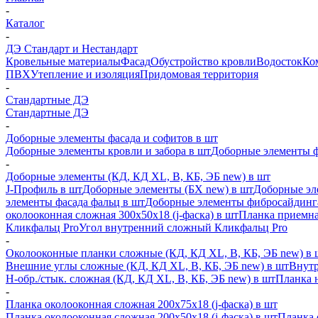
-
Каталог
-
ДЭ Стандарт и Нестандарт
Кровельные материалы
Фасад
Обустройство кровли
Водосток
Ко
ПВХ
Утепление и изоляция
Придомовая территория
-
Стандартные ДЭ
Стандартные ДЭ
-
Доборные элементы фасада и софитов в шт
Доборные элементы кровли и забора в шт
Доборные элементы ф
-
Доборные элементы (КД, КД XL, В, КБ, ЭБ new) в шт
J-Профиль в шт
Доборные элементы (БХ new) в шт
Доборные эл
элементы фасада фальц в шт
Доборные элементы фибросайдинг
околооконная сложная 300х50х18 (j-фаска) в шт
Планка приемна
Кликфальц Pro
Угол внутренний сложный Кликфальц Pro
-
Околооконные планки сложные (КД, КД XL, В, КБ, ЭБ new) в 
Внешние углы сложные (КД, КД XL, В, КБ, ЭБ new) в шт
Внутр
H-обр./стык. сложная (КД, КД XL, В, КБ, ЭБ new) в шт
Планка 
-
Планка околооконная сложная 200х75х18 (j-фаска) в шт
Планка околооконная сложная 200х50х18 (j-фаска) в шт
Планка 