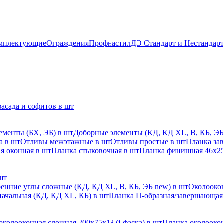
мплектующие
Ограждения
Профнастил
ДЭ Стандарт и Нестандар
асада и софитов в шт
ементы (БХ, ЭБ) в шт
Доборные элементы (КД, КД XL, В, КБ, ЭБ
а в шт
Отливы межэтажные в шт
Отливы простые в шт
Планка за
я оконная в шт
Планка стыковочная в шт
Планка финишная 46х25
шт
енние углы сложные (КД, КД XL, В, КБ, ЭБ new) в шт
Околоокон
начальная (КД, КД XL, КБ) в шт
Планка П-образная/завершающая
околооконная сложная 200х75х18 (j-фаска) в шт
Планка околоокон