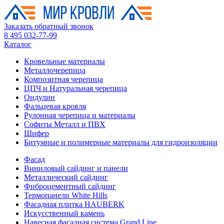
Заказать обратный звонок
8 495 032-77-99
Каталог
Кровельные материалы
Металлочерепица
Композитная черепица
ЦПЧ и Натуральная черепица
Ондулин
Фальцевая кровля
Рулонная черепица и материалы
Софиты Металл и ПВХ
Шифер
Битумные и полимерные материалы для гидроизоляции
Фасад
Виниловый сайдинг и панели
Металлический сайдинг
Фиброцементный сайдинг
Термопанели White Hills
Фасадная плитка HAUBERK
Искусственный камень
Навесная фасадная система Grand Line