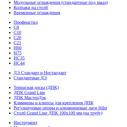
Модульные ограждения (стандартные под заказ)
Колпаки на столб
Временные ограждения
Профнастил
С8
С10
С20
С21
H60
H75
HС35
НС44
ДЭ Стандарт и Нестандарт
Стандартные ДЭ
Террасная доска (ДПК)
ДПК Grand Line
ДПК МастерДэк
Кляммеры и клипсы для крепления ДПК
Регулируемые опоры и алюминиевые лаги Hilst
Столб Grand Line ДПК 100х100 мм (на трубу)
Инструмент