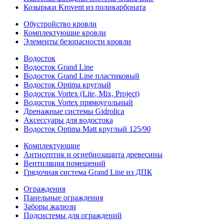
Козырьки Krovent из поликарбоната
Обустройство кровли
Комплектующие кровли
Элементы безопасности кровли
Водосток
Водосток Grand Line
Водосток Grand Line пластиковый
Водосток Optima круглый
Водосток Vortex (Lite, Mix, Project)
Водосток Vortex прямоугольный
Дренажные системы Gidrolica
Аксессуары для водостока
Водосток Optima Matt круглый 125/90
Комплектующие
Антисептик и огнебиозащита древесины
Вентиляция помещений
Грядочная система Grand Line из ДПК
Ограждения
Панельные ограждения
Заборы жалюзи
Подсистемы для ограждений