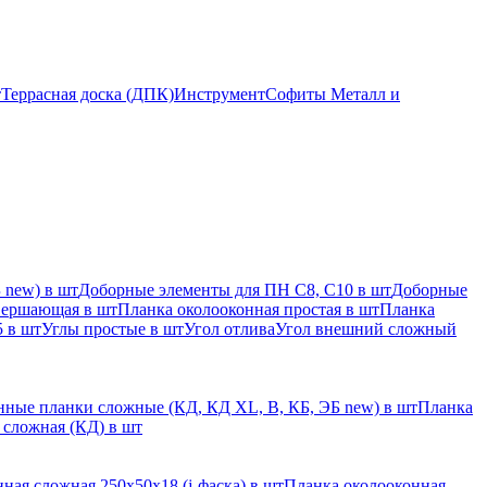
т
Террасная доска (ДПК)
Инструмент
Софиты Металл и
 new) в шт
Доборные элементы для ПН С8, С10 в шт
Доборные
вершающая в шт
Планка околооконная простая в шт
Планка
 в шт
Углы простые в шт
Угол отлива
Угол внешний сложный
ные планки сложные (КД, КД XL, В, КБ, ЭБ new) в шт
Планка
 сложная (КД) в шт
ная сложная 250х50х18 (j-фаска) в шт
Планка околооконная