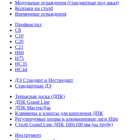
Модульные ограждения (стандартные под заказ)
Колпаки на столб
Временные ограждения
Профнастил
С8
С10
С20
С21
H60
H75
HС35
НС44
ДЭ Стандарт и Нестандарт
Стандартные ДЭ
Террасная доска (ДПК)
ДПК Grand Line
ДПК МастерДэк
Кляммеры и клипсы для крепления ДПК
Регулируемые опоры и алюминиевые лаги Hilst
Столб Grand Line ДПК 100х100 мм (на трубу)
Инструмент