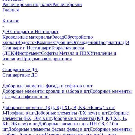
Расчет кровли под ключ
Расчет кровли
Главная
-
Каталог
-
ДЭ Стандарт и Нестандарт
Кровельные материалы
Фасад
Обустройство
кровли
Водосток
Комплектующие
Ограждения
Профнастил
ДЭ
Стандарт и Нестандарт
Террасная доска
(ДПК)
Инструмент
Софиты Металл и ПВХ
Утепление и
изоляция
Придомовая территория
-
Стандартные ДЭ
Стандартные ДЭ
-
Доборные элементы фасада и софитов в шт
Доборные элементы кровли и забора в шт
Доборные элементы
фасада и софитов в шт
-
Доборные элементы (КД, КД XL, В, КБ, ЭБ new) в шт
J-Профиль в шт
Доборные элементы (БХ new) в шт
Доборные
элементы (БХ, ЭБ) в шт
Доборные элементы (КД, КД XL, В,
КБ, ЭБ new) в шт
Доборные элементы для ПН С8, С10 в
шт
Доборные элементы фасада фальц в шт
Доборные элементы
фибросайдинга в шт
Отливы межэтажные в шт
Отливы