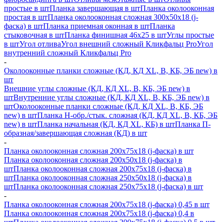
простые в шт
Планка завершающая в шт
Планка околооконная
простая в шт
Планка околооконная сложная 300х50х18 (j-
фаска) в шт
Планка приемная оконная в шт
Планка
стыковочная в шт
Планка финишная 46х25 в шт
Углы простые
в шт
Угол отлива
Угол внешний сложный Кликфальц Pro
Угол
внутренний сложный Кликфальц Pro
-
Околооконные планки сложные (КД, КД XL, В, КБ, ЭБ new) в
шт
Внешние углы сложные (КД, КД XL, В, КБ, ЭБ new) в
шт
Внутренние углы сложные (КД, КД XL, В, КБ, ЭБ new) в
шт
Околооконные планки сложные (КД, КД XL, В, КБ, ЭБ
new) в шт
Планка H-обр./стык. сложная (КД, КД XL, В, КБ, ЭБ
new) в шт
Планка начальная (КД, КД XL, КБ) в шт
Планка П-
образная/завершающая сложная (КД) в шт
-
Планка околооконная сложная 200х75х18 (j-фаска) в шт
Планка околооконная сложная 200х50х18 (j-фаска) в
шт
Планка околооконная сложная 200х75х18 (j-фаска) в
шт
Планка околооконная сложная 250х50х18 (j-фаска) в
шт
Планка околооконная сложная 250х75х18 (j-фаска) в шт
-
Планка околооконная сложная 200х75х18 (j-фаска) 0,45 в шт
Планка околооконная сложная 200х75х18 (j-фаска) 0,4 в