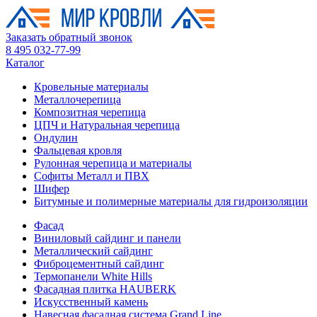
Заказать обратный звонок
8 495 032-77-99
Каталог
Кровельные материалы
Металлочерепица
Композитная черепица
ЦПЧ и Натуральная черепица
Ондулин
Фальцевая кровля
Рулонная черепица и материалы
Софиты Металл и ПВХ
Шифер
Битумные и полимерные материалы для гидроизоляции
Фасад
Виниловый сайдинг и панели
Металлический сайдинг
Фиброцементный сайдинг
Термопанели White Hills
Фасадная плитка HAUBERK
Искусственный камень
Навесная фасадная система Grand Line