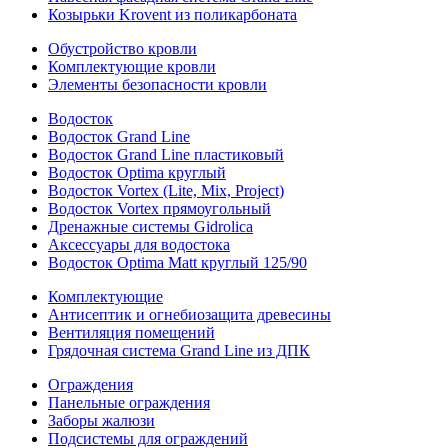
Козырьки Krovent из поликарбоната
Обустройство кровли
Комплектующие кровли
Элементы безопасности кровли
Водосток
Водосток Grand Line
Водосток Grand Line пластиковый
Водосток Optima круглый
Водосток Vortex (Lite, Mix, Project)
Водосток Vortex прямоугольный
Дренажные системы Gidrolica
Аксессуары для водостока
Водосток Optima Matt круглый 125/90
Комплектующие
Антисептик и огнебиозащита древесины
Вентиляция помещений
Грядочная система Grand Line из ДПК
Ограждения
Панельные ограждения
Заборы жалюзи
Подсистемы для ограждений