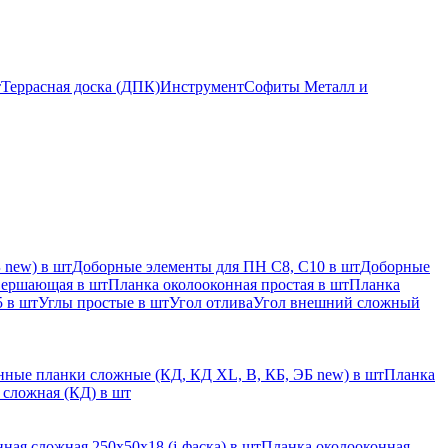
т
Террасная доска (ДПК)
Инструмент
Софиты Металл и
 new) в шт
Доборные элементы для ПН С8, С10 в шт
Доборные
вершающая в шт
Планка околооконная простая в шт
Планка
 в шт
Углы простые в шт
Угол отлива
Угол внешний сложный
ные планки сложные (КД, КД XL, В, КБ, ЭБ new) в шт
Планка
 сложная (КД) в шт
ная сложная 250х50х18 (j-фаска) в шт
Планка околооконная