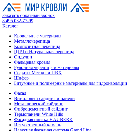
Заказать обратный звонок
8 495 032-77-99
Каталог
Кровельные материалы
Металлочерепица
Композитная черепица
ЦПЧ и Натуральная черепица
Ондулин
Фальцевая кровля
Рулонная черепица и материалы
Софиты Металл и ПВХ
Шифер
Битумные и полимерные материалы для гидроизоляции
Фасад
Виниловый сайдинг и панели
Металлический сайдинг
Фиброцементный сайдинг
Термопанели White Hills
Фасадная плитка HAUBERK
Искусственный камень
Навесная фасадная система Grand Line