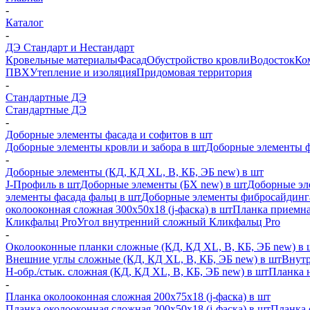
-
Каталог
-
ДЭ Стандарт и Нестандарт
Кровельные материалы
Фасад
Обустройство кровли
Водосток
Ко
ПВХ
Утепление и изоляция
Придомовая территория
-
Стандартные ДЭ
Стандартные ДЭ
-
Доборные элементы фасада и софитов в шт
Доборные элементы кровли и забора в шт
Доборные элементы ф
-
Доборные элементы (КД, КД XL, В, КБ, ЭБ new) в шт
J-Профиль в шт
Доборные элементы (БХ new) в шт
Доборные эл
элементы фасада фальц в шт
Доборные элементы фибросайдинг
околооконная сложная 300х50х18 (j-фаска) в шт
Планка приемна
Кликфальц Pro
Угол внутренний сложный Кликфальц Pro
-
Околооконные планки сложные (КД, КД XL, В, КБ, ЭБ new) в 
Внешние углы сложные (КД, КД XL, В, КБ, ЭБ new) в шт
Внутр
H-обр./стык. сложная (КД, КД XL, В, КБ, ЭБ new) в шт
Планка 
-
Планка околооконная сложная 200х75х18 (j-фаска) в шт
Планка околооконная сложная 200х50х18 (j-фаска) в шт
Планка 