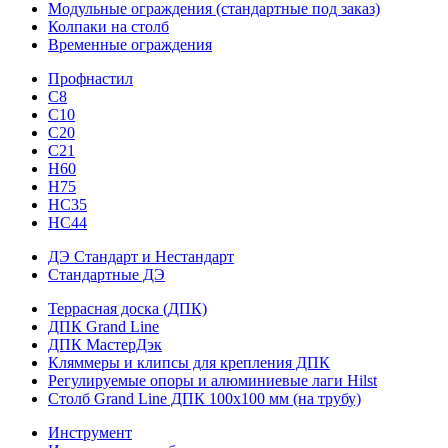
Модульные ограждения (стандартные под заказ)
Колпаки на столб
Временные ограждения
Профнастил
С8
С10
С20
С21
H60
H75
HС35
НС44
ДЭ Стандарт и Нестандарт
Стандартные ДЭ
Террасная доска (ДПК)
ДПК Grand Line
ДПК МастерДэк
Кляммеры и клипсы для крепления ДПК
Регулируемые опоры и алюминиевые лаги Hilst
Столб Grand Line ДПК 100х100 мм (на трубу)
Инструмент