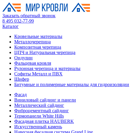
Заказать обратный звонок
8 495 032-77-99
Каталог
Кровельные материалы
Металлочерепица
Композитная черепица
ЦПЧ и Натуральная черепица
Ондулин
Фальцевая кровля
Рулонная черепица и материалы
Софиты Металл и ПВХ
Шифер
Битумные и полимерные материалы для гидроизоляции
Фасад
Виниловый сайдинг и панели
Металлический сайдинг
Фиброцементный сайдинг
Термопанели White Hills
Фасадная плитка HAUBERK
Искусственный камень
Навесная фасадная система Grand Line