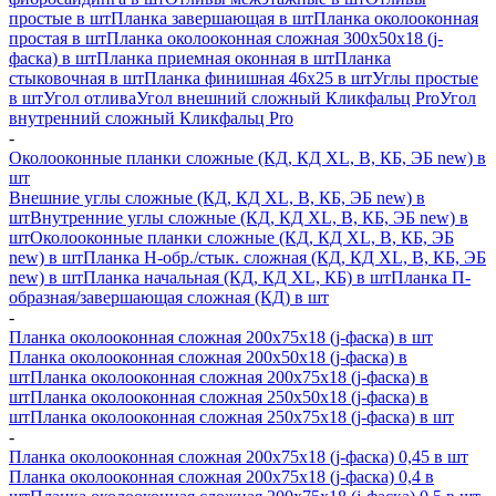
простые в шт
Планка завершающая в шт
Планка околооконная
простая в шт
Планка околооконная сложная 300х50х18 (j-
фаска) в шт
Планка приемная оконная в шт
Планка
стыковочная в шт
Планка финишная 46х25 в шт
Углы простые
в шт
Угол отлива
Угол внешний сложный Кликфальц Pro
Угол
внутренний сложный Кликфальц Pro
-
Околооконные планки сложные (КД, КД XL, В, КБ, ЭБ new) в
шт
Внешние углы сложные (КД, КД XL, В, КБ, ЭБ new) в
шт
Внутренние углы сложные (КД, КД XL, В, КБ, ЭБ new) в
шт
Околооконные планки сложные (КД, КД XL, В, КБ, ЭБ
new) в шт
Планка H-обр./стык. сложная (КД, КД XL, В, КБ, ЭБ
new) в шт
Планка начальная (КД, КД XL, КБ) в шт
Планка П-
образная/завершающая сложная (КД) в шт
-
Планка околооконная сложная 200х75х18 (j-фаска) в шт
Планка околооконная сложная 200х50х18 (j-фаска) в
шт
Планка околооконная сложная 200х75х18 (j-фаска) в
шт
Планка околооконная сложная 250х50х18 (j-фаска) в
шт
Планка околооконная сложная 250х75х18 (j-фаска) в шт
-
Планка околооконная сложная 200х75х18 (j-фаска) 0,45 в шт
Планка околооконная сложная 200х75х18 (j-фаска) 0,4 в