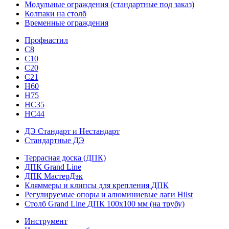
Модульные ограждения (стандартные под заказ)
Колпаки на столб
Временные ограждения
Профнастил
С8
С10
С20
С21
H60
H75
HС35
НС44
ДЭ Стандарт и Нестандарт
Стандартные ДЭ
Террасная доска (ДПК)
ДПК Grand Line
ДПК МастерДэк
Кляммеры и клипсы для крепления ДПК
Регулируемые опоры и алюминиевые лаги Hilst
Столб Grand Line ДПК 100х100 мм (на трубу)
Инструмент