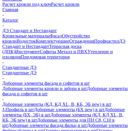
Расчет кровли под ключ
Расчет кровли
Главная
-
Каталог
-
ДЭ Стандарт и Нестандарт
Кровельные материалы
Фасад
Обустройство
кровли
Водосток
Комплектующие
Ограждения
Профнастил
ДЭ
Стандарт и Нестандарт
Террасная доска
(ДПК)
Инструмент
Софиты Металл и ПВХ
Утепление и
изоляция
Придомовая территория
-
Стандартные ДЭ
Стандартные ДЭ
-
Доборные элементы фасада и софитов в шт
Доборные элементы кровли и забора в шт
Доборные элементы
фасада и софитов в шт
-
Доборные элементы (КД, КД XL, В, КБ, ЭБ new) в шт
J-Профиль в шт
Доборные элементы (БХ new) в шт
Доборные
элементы (БХ, ЭБ) в шт
Доборные элементы (КД, КД XL, В,
КБ, ЭБ new) в шт
Доборные элементы для ПН С8, С10 в
шт
Доборные элементы фасада фальц в шт
Доборные элементы
фибросайдинга в шт
Отливы межэтажные в шт
Отливы