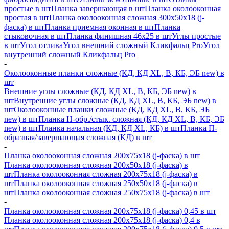
простые в шт
Планка завершающая в шт
Планка околооконная
простая в шт
Планка околооконная сложная 300х50х18 (j-
фаска) в шт
Планка приемная оконная в шт
Планка
стыковочная в шт
Планка финишная 46х25 в шт
Углы простые
в шт
Угол отлива
Угол внешний сложный Кликфальц Pro
Угол
внутренний сложный Кликфальц Pro
-
Околооконные планки сложные (КД, КД XL, В, КБ, ЭБ new) в
шт
Внешние углы сложные (КД, КД XL, В, КБ, ЭБ new) в
шт
Внутренние углы сложные (КД, КД XL, В, КБ, ЭБ new) в
шт
Околооконные планки сложные (КД, КД XL, В, КБ, ЭБ
new) в шт
Планка H-обр./стык. сложная (КД, КД XL, В, КБ, ЭБ
new) в шт
Планка начальная (КД, КД XL, КБ) в шт
Планка П-
образная/завершающая сложная (КД) в шт
-
Планка околооконная сложная 200х75х18 (j-фаска) в шт
Планка околооконная сложная 200х50х18 (j-фаска) в
шт
Планка околооконная сложная 200х75х18 (j-фаска) в
шт
Планка околооконная сложная 250х50х18 (j-фаска) в
шт
Планка околооконная сложная 250х75х18 (j-фаска) в шт
-
Планка околооконная сложная 200х75х18 (j-фаска) 0,45 в шт
Планка околооконная сложная 200х75х18 (j-фаска) 0,4 в