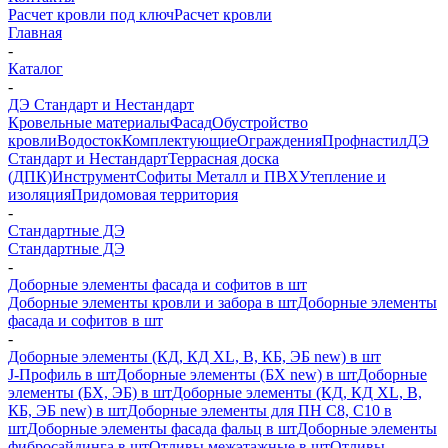
Расчет кровли под ключ
Расчет кровли
Главная
-
Каталог
-
ДЭ Стандарт и Нестандарт
Кровельные материалы
Фасад
Обустройство
кровли
Водосток
Комплектующие
Ограждения
Профнастил
ДЭ
Стандарт и Нестандарт
Террасная доска
(ДПК)
Инструмент
Софиты Металл и ПВХ
Утепление и
изоляция
Придомовая территория
-
Стандартные ДЭ
Стандартные ДЭ
-
Доборные элементы фасада и софитов в шт
Доборные элементы кровли и забора в шт
Доборные элементы
фасада и софитов в шт
-
Доборные элементы (КД, КД XL, В, КБ, ЭБ new) в шт
J-Профиль в шт
Доборные элементы (БХ new) в шт
Доборные
элементы (БХ, ЭБ) в шт
Доборные элементы (КД, КД XL, В,
КБ, ЭБ new) в шт
Доборные элементы для ПН С8, С10 в
шт
Доборные элементы фасада фальц в шт
Доборные элементы
фибросайдинга в шт
Отливы межэтажные в шт
Отливы