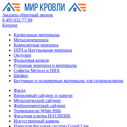
Заказать обратный звонок
8 495 032-77-99
Каталог
Кровельные материалы
Металлочерепица
Композитная черепица
ЦПЧ и Натуральная черепица
Ондулин
Фальцевая кровля
Рулонная черепица и материалы
Софиты Металл и ПВХ
Шифер
Битумные и полимерные материалы для гидроизоляции
Фасад
Виниловый сайдинг и панели
Металлический сайдинг
Фиброцементный сайдинг
Термопанели White Hills
Фасадная плитка HAUBERK
Искусственный камень
Навесная фасадная система Grand Line