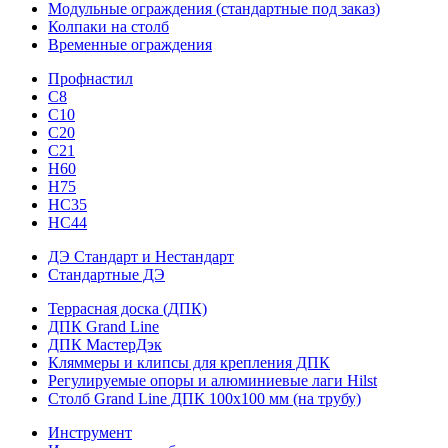
Модульные ограждения (стандартные под заказ)
Колпаки на столб
Временные ограждения
Профнастил
С8
С10
С20
С21
H60
H75
HС35
НС44
ДЭ Стандарт и Нестандарт
Стандартные ДЭ
Террасная доска (ДПК)
ДПК Grand Line
ДПК МастерДэк
Кляммеры и клипсы для крепления ДПК
Регулируемые опоры и алюминиевые лаги Hilst
Столб Grand Line ДПК 100х100 мм (на трубу)
Инструмент