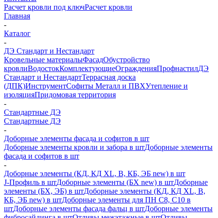
Расчет кровли под ключ
Расчет кровли
Главная
-
Каталог
-
ДЭ Стандарт и Нестандарт
Кровельные материалы
Фасад
Обустройство
кровли
Водосток
Комплектующие
Ограждения
Профнастил
ДЭ
Стандарт и Нестандарт
Террасная доска
(ДПК)
Инструмент
Софиты Металл и ПВХ
Утепление и
изоляция
Придомовая территория
-
Стандартные ДЭ
Стандартные ДЭ
-
Доборные элементы фасада и софитов в шт
Доборные элементы кровли и забора в шт
Доборные элементы
фасада и софитов в шт
-
Доборные элементы (КД, КД XL, В, КБ, ЭБ new) в шт
J-Профиль в шт
Доборные элементы (БХ new) в шт
Доборные
элементы (БХ, ЭБ) в шт
Доборные элементы (КД, КД XL, В,
КБ, ЭБ new) в шт
Доборные элементы для ПН С8, С10 в
шт
Доборные элементы фасада фальц в шт
Доборные элементы
фибросайдинга в шт
Отливы межэтажные в шт
Отливы