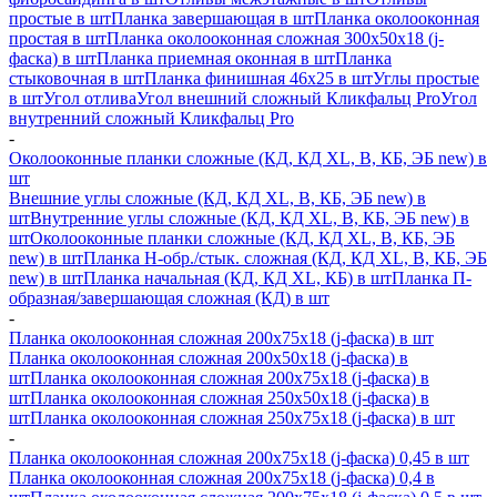
простые в шт
Планка завершающая в шт
Планка околооконная
простая в шт
Планка околооконная сложная 300х50х18 (j-
фаска) в шт
Планка приемная оконная в шт
Планка
стыковочная в шт
Планка финишная 46х25 в шт
Углы простые
в шт
Угол отлива
Угол внешний сложный Кликфальц Pro
Угол
внутренний сложный Кликфальц Pro
-
Околооконные планки сложные (КД, КД XL, В, КБ, ЭБ new) в
шт
Внешние углы сложные (КД, КД XL, В, КБ, ЭБ new) в
шт
Внутренние углы сложные (КД, КД XL, В, КБ, ЭБ new) в
шт
Околооконные планки сложные (КД, КД XL, В, КБ, ЭБ
new) в шт
Планка H-обр./стык. сложная (КД, КД XL, В, КБ, ЭБ
new) в шт
Планка начальная (КД, КД XL, КБ) в шт
Планка П-
образная/завершающая сложная (КД) в шт
-
Планка околооконная сложная 200х75х18 (j-фаска) в шт
Планка околооконная сложная 200х50х18 (j-фаска) в
шт
Планка околооконная сложная 200х75х18 (j-фаска) в
шт
Планка околооконная сложная 250х50х18 (j-фаска) в
шт
Планка околооконная сложная 250х75х18 (j-фаска) в шт
-
Планка околооконная сложная 200х75х18 (j-фаска) 0,45 в шт
Планка околооконная сложная 200х75х18 (j-фаска) 0,4 в