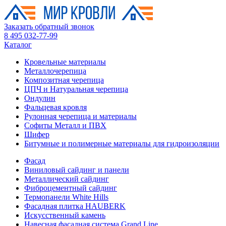
Заказать обратный звонок
8 495 032-77-99
Каталог
Кровельные материалы
Металлочерепица
Композитная черепица
ЦПЧ и Натуральная черепица
Ондулин
Фальцевая кровля
Рулонная черепица и материалы
Софиты Металл и ПВХ
Шифер
Битумные и полимерные материалы для гидроизоляции
Фасад
Виниловый сайдинг и панели
Металлический сайдинг
Фиброцементный сайдинг
Термопанели White Hills
Фасадная плитка HAUBERK
Искусственный камень
Навесная фасадная система Grand Line