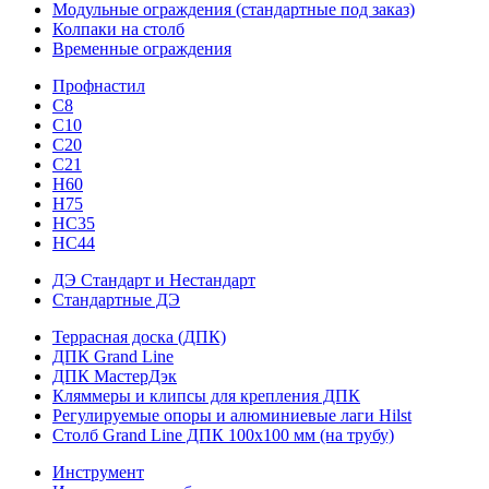
Модульные ограждения (стандартные под заказ)
Колпаки на столб
Временные ограждения
Профнастил
С8
С10
С20
С21
H60
H75
HС35
НС44
ДЭ Стандарт и Нестандарт
Стандартные ДЭ
Террасная доска (ДПК)
ДПК Grand Line
ДПК МастерДэк
Кляммеры и клипсы для крепления ДПК
Регулируемые опоры и алюминиевые лаги Hilst
Столб Grand Line ДПК 100х100 мм (на трубу)
Инструмент