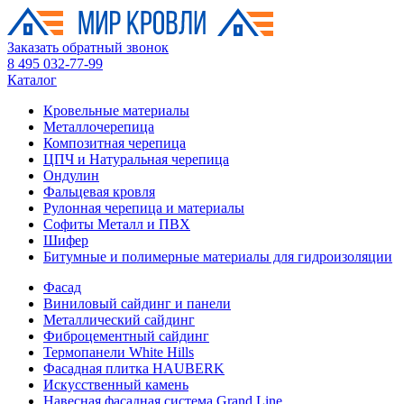
Заказать обратный звонок
8 495 032-77-99
Каталог
Кровельные материалы
Металлочерепица
Композитная черепица
ЦПЧ и Натуральная черепица
Ондулин
Фальцевая кровля
Рулонная черепица и материалы
Софиты Металл и ПВХ
Шифер
Битумные и полимерные материалы для гидроизоляции
Фасад
Виниловый сайдинг и панели
Металлический сайдинг
Фиброцементный сайдинг
Термопанели White Hills
Фасадная плитка HAUBERK
Искусственный камень
Навесная фасадная система Grand Line