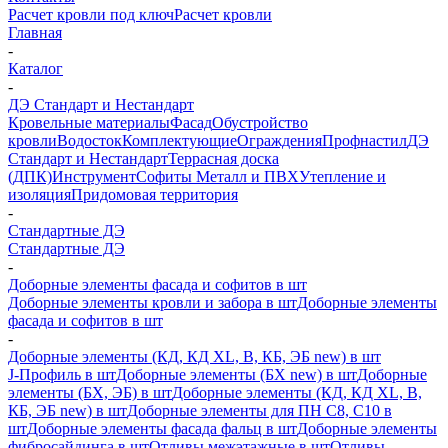
Расчет кровли под ключ
Расчет кровли
Главная
-
Каталог
-
ДЭ Стандарт и Нестандарт
Кровельные материалы
Фасад
Обустройство
кровли
Водосток
Комплектующие
Ограждения
Профнастил
ДЭ
Стандарт и Нестандарт
Террасная доска
(ДПК)
Инструмент
Софиты Металл и ПВХ
Утепление и
изоляция
Придомовая территория
-
Стандартные ДЭ
Стандартные ДЭ
-
Доборные элементы фасада и софитов в шт
Доборные элементы кровли и забора в шт
Доборные элементы
фасада и софитов в шт
-
Доборные элементы (КД, КД XL, В, КБ, ЭБ new) в шт
J-Профиль в шт
Доборные элементы (БХ new) в шт
Доборные
элементы (БХ, ЭБ) в шт
Доборные элементы (КД, КД XL, В,
КБ, ЭБ new) в шт
Доборные элементы для ПН С8, С10 в
шт
Доборные элементы фасада фальц в шт
Доборные элементы
фибросайдинга в шт
Отливы межэтажные в шт
Отливы