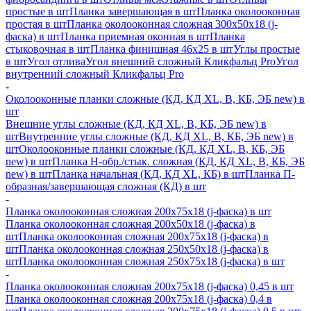
простые в шт
Планка завершающая в шт
Планка околооконная
простая в шт
Планка околооконная сложная 300х50х18 (j-
фаска) в шт
Планка приемная оконная в шт
Планка
стыковочная в шт
Планка финишная 46х25 в шт
Углы простые
в шт
Угол отлива
Угол внешний сложный Кликфальц Pro
Угол
внутренний сложный Кликфальц Pro
-
Околооконные планки сложные (КД, КД XL, В, КБ, ЭБ new) в
шт
Внешние углы сложные (КД, КД XL, В, КБ, ЭБ new) в
шт
Внутренние углы сложные (КД, КД XL, В, КБ, ЭБ new) в
шт
Околооконные планки сложные (КД, КД XL, В, КБ, ЭБ
new) в шт
Планка H-обр./стык. сложная (КД, КД XL, В, КБ, ЭБ
new) в шт
Планка начальная (КД, КД XL, КБ) в шт
Планка П-
образная/завершающая сложная (КД) в шт
-
Планка околооконная сложная 200х75х18 (j-фаска) в шт
Планка околооконная сложная 200х50х18 (j-фаска) в
шт
Планка околооконная сложная 200х75х18 (j-фаска) в
шт
Планка околооконная сложная 250х50х18 (j-фаска) в
шт
Планка околооконная сложная 250х75х18 (j-фаска) в шт
-
Планка околооконная сложная 200х75х18 (j-фаска) 0,45 в шт
Планка околооконная сложная 200х75х18 (j-фаска) 0,4 в