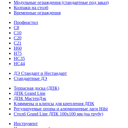
Модульные ограждения (стандартные под заказ)
Колпаки на столб
Временные ограждения
Профнастил
С8
С10
С20
С21
H60
H75
HС35
НС44
ДЭ Стандарт и Нестандарт
Стандартные ДЭ
Террасная доска (ДПК)
ДПК Grand Line
ДПК МастерДэк
Кляммеры и клипсы для крепления ДПК
Регулируемые опоры и алюминиевые лаги Hilst
Столб Grand Line ДПК 100х100 мм (на трубу)
Инструмент