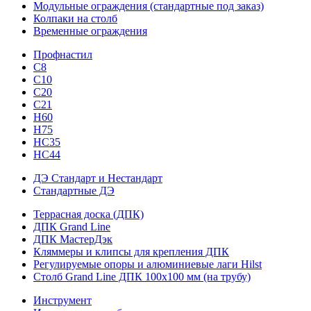
Модульные ограждения (стандартные под заказ)
Колпаки на столб
Временные ограждения
Профнастил
С8
С10
С20
С21
H60
H75
HС35
НС44
ДЭ Стандарт и Нестандарт
Стандартные ДЭ
Террасная доска (ДПК)
ДПК Grand Line
ДПК МастерДэк
Кляммеры и клипсы для крепления ДПК
Регулируемые опоры и алюминиевые лаги Hilst
Столб Grand Line ДПК 100х100 мм (на трубу)
Инструмент