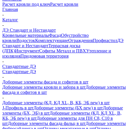
Расчет кровли под ключ
Расчет кровли
Главная
-
Каталог
-
ДЭ Стандарт и Нестандарт
Кровельные материалы
Фасад
Обустройство
кровли
Водосток
Комплектующие
Ограждения
Профнастил
ДЭ
Стандарт и Нестандарт
Террасная доска
(ДПК)
Инструмент
Софиты Металл и ПВХ
Утепление и
изоляция
Придомовая территория
-
Стандартные ДЭ
Стандартные ДЭ
-
Доборные элементы фасада и софитов в шт
Доборные элементы кровли и забора в шт
Доборные элементы
фасада и софитов в шт
-
Доборные элементы (КД, КД XL, В, КБ, ЭБ new) в шт
J-Профиль в шт
Доборные элементы (БХ new) в шт
Доборные
элементы (БХ, ЭБ) в шт
Доборные элементы (КД, КД XL, В,
КБ, ЭБ new) в шт
Доборные элементы для ПН С8, С10 в
шт
Доборные элементы фасада фальц в шт
Доборные элементы
фибросайдинга в шт
Отливы межэтажные в шт
Отливы