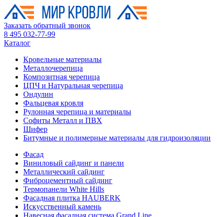
Заказать обратный звонок
8 495 032-77-99
Каталог
Кровельные материалы
Металлочерепица
Композитная черепица
ЦПЧ и Натуральная черепица
Ондулин
Фальцевая кровля
Рулонная черепица и материалы
Софиты Металл и ПВХ
Шифер
Битумные и полимерные материалы для гидроизоляции
Фасад
Виниловый сайдинг и панели
Металлический сайдинг
Фиброцементный сайдинг
Термопанели White Hills
Фасадная плитка HAUBERK
Искусственный камень
Навесная фасадная система Grand Line