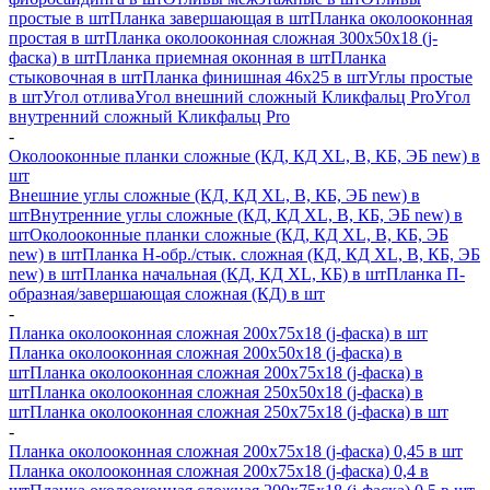
простые в шт
Планка завершающая в шт
Планка околооконная
простая в шт
Планка околооконная сложная 300х50х18 (j-
фаска) в шт
Планка приемная оконная в шт
Планка
стыковочная в шт
Планка финишная 46х25 в шт
Углы простые
в шт
Угол отлива
Угол внешний сложный Кликфальц Pro
Угол
внутренний сложный Кликфальц Pro
-
Околооконные планки сложные (КД, КД XL, В, КБ, ЭБ new) в
шт
Внешние углы сложные (КД, КД XL, В, КБ, ЭБ new) в
шт
Внутренние углы сложные (КД, КД XL, В, КБ, ЭБ new) в
шт
Околооконные планки сложные (КД, КД XL, В, КБ, ЭБ
new) в шт
Планка H-обр./стык. сложная (КД, КД XL, В, КБ, ЭБ
new) в шт
Планка начальная (КД, КД XL, КБ) в шт
Планка П-
образная/завершающая сложная (КД) в шт
-
Планка околооконная сложная 200х75х18 (j-фаска) в шт
Планка околооконная сложная 200х50х18 (j-фаска) в
шт
Планка околооконная сложная 200х75х18 (j-фаска) в
шт
Планка околооконная сложная 250х50х18 (j-фаска) в
шт
Планка околооконная сложная 250х75х18 (j-фаска) в шт
-
Планка околооконная сложная 200х75х18 (j-фаска) 0,45 в шт
Планка околооконная сложная 200х75х18 (j-фаска) 0,4 в