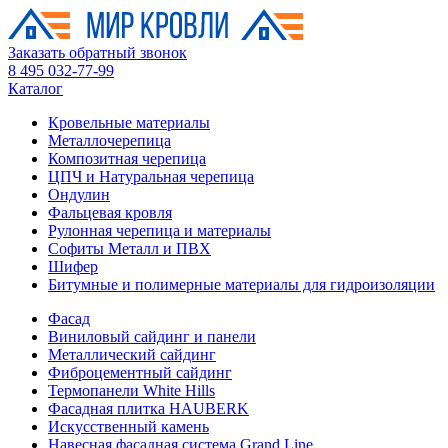
Заказать обратный звонок
8 495 032-77-99
Каталог
Кровельные материалы
Металлочерепица
Композитная черепица
ЦПЧ и Натуральная черепица
Ондулин
Фальцевая кровля
Рулонная черепица и материалы
Софиты Металл и ПВХ
Шифер
Битумные и полимерные материалы для гидроизоляции
Фасад
Виниловый сайдинг и панели
Металлический сайдинг
Фиброцементный сайдинг
Термопанели White Hills
Фасадная плитка HAUBERK
Искусственный камень
Навесная фасадная система Grand Line