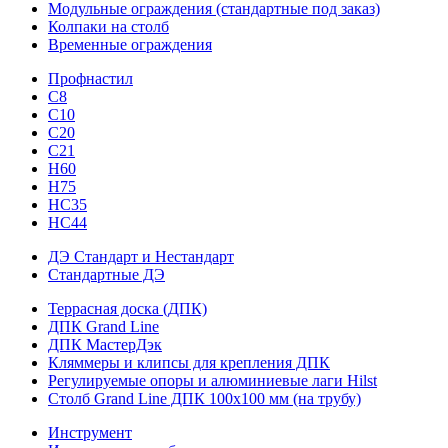
Модульные ограждения (стандартные под заказ)
Колпаки на столб
Временные ограждения
Профнастил
С8
С10
С20
С21
H60
H75
HС35
НС44
ДЭ Стандарт и Нестандарт
Стандартные ДЭ
Террасная доска (ДПК)
ДПК Grand Line
ДПК МастерДэк
Кляммеры и клипсы для крепления ДПК
Регулируемые опоры и алюминиевые лаги Hilst
Столб Grand Line ДПК 100х100 мм (на трубу)
Инструмент