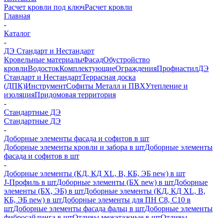
Расчет кровли под ключ
Расчет кровли
Главная
-
Каталог
-
ДЭ Стандарт и Нестандарт
Кровельные материалы
Фасад
Обустройство
кровли
Водосток
Комплектующие
Ограждения
Профнастил
ДЭ
Стандарт и Нестандарт
Террасная доска
(ДПК)
Инструмент
Софиты Металл и ПВХ
Утепление и
изоляция
Придомовая территория
-
Стандартные ДЭ
Стандартные ДЭ
-
Доборные элементы фасада и софитов в шт
Доборные элементы кровли и забора в шт
Доборные элементы
фасада и софитов в шт
-
Доборные элементы (КД, КД XL, В, КБ, ЭБ new) в шт
J-Профиль в шт
Доборные элементы (БХ new) в шт
Доборные
элементы (БХ, ЭБ) в шт
Доборные элементы (КД, КД XL, В,
КБ, ЭБ new) в шт
Доборные элементы для ПН С8, С10 в
шт
Доборные элементы фасада фальц в шт
Доборные элементы
фибросайдинга в шт
Отливы межэтажные в шт
Отливы