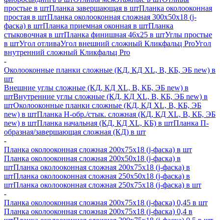
простые в шт
Планка завершающая в шт
Планка околооконная
простая в шт
Планка околооконная сложная 300х50х18 (j-
фаска) в шт
Планка приемная оконная в шт
Планка
стыковочная в шт
Планка финишная 46х25 в шт
Углы простые
в шт
Угол отлива
Угол внешний сложный Кликфальц Pro
Угол
внутренний сложный Кликфальц Pro
-
Околооконные планки сложные (КД, КД XL, В, КБ, ЭБ new) в
шт
Внешние углы сложные (КД, КД XL, В, КБ, ЭБ new) в
шт
Внутренние углы сложные (КД, КД XL, В, КБ, ЭБ new) в
шт
Околооконные планки сложные (КД, КД XL, В, КБ, ЭБ
new) в шт
Планка H-обр./стык. сложная (КД, КД XL, В, КБ, ЭБ
new) в шт
Планка начальная (КД, КД XL, КБ) в шт
Планка П-
образная/завершающая сложная (КД) в шт
-
Планка околооконная сложная 200х75х18 (j-фаска) в шт
Планка околооконная сложная 200х50х18 (j-фаска) в
шт
Планка околооконная сложная 200х75х18 (j-фаска) в
шт
Планка околооконная сложная 250х50х18 (j-фаска) в
шт
Планка околооконная сложная 250х75х18 (j-фаска) в шт
-
Планка околооконная сложная 200х75х18 (j-фаска) 0,45 в шт
Планка околооконная сложная 200х75х18 (j-фаска) 0,4 в