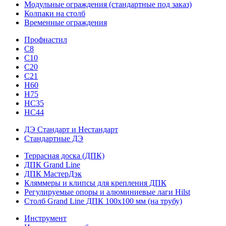
Модульные ограждения (стандартные под заказ)
Колпаки на столб
Временные ограждения
Профнастил
С8
С10
С20
С21
H60
H75
HС35
НС44
ДЭ Стандарт и Нестандарт
Стандартные ДЭ
Террасная доска (ДПК)
ДПК Grand Line
ДПК МастерДэк
Кляммеры и клипсы для крепления ДПК
Регулируемые опоры и алюминиевые лаги Hilst
Столб Grand Line ДПК 100х100 мм (на трубу)
Инструмент