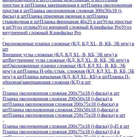
простые в шт
Планка завершающая в шт
Планка околооконная
простая в шт
Планка околооконная сложная 300х50х18 (j-
фаска) в шт
Планка приемная оконная в шт
Планка
стыковочная в шт
Планка финишная 46х25 в шт
Углы простые
в шт
Угол отлива
Угол внешний сложный Кликфальц Pro
Угол
внутренний сложный Кликфальц Pro
-
Околооконные планки сложные (КД, КД XL, В, КБ, ЭБ new) в
шт
Внешние углы сложные (КД, КД XL, В, КБ, ЭБ new) в
шт
Внутренние углы сложные (КД, КД XL, В, КБ, ЭБ new) в
шт
Околооконные планки сложные (КД, КД XL, В, КБ, ЭБ
new) в шт
Планка H-обр./стык. сложная (КД, КД XL, В, КБ, ЭБ
new) в шт
Планка начальная (КД, КД XL, КБ) в шт
Планка П-
образная/завершающая сложная (КД) в шт
-
Планка околооконная сложная 200х75х18 (j-фаска) в шт
Планка околооконная сложная 200х50х18 (j-фаска) в
шт
Планка околооконная сложная 200х75х18 (j-фаска) в
шт
Планка околооконная сложная 250х50х18 (j-фаска) в
шт
Планка околооконная сложная 250х75х18 (j-фаска) в шт
-
Планка околооконная сложная 200х75х18 (j-фаска) 0,45 в шт
Планка околооконная сложная 200х75х18 (j-фаска) 0,4 в