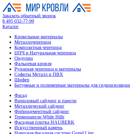
Заказать обратный звонок
8 495 032-77-99
Каталог
Кровельные материалы
Металлочерепица
Композитная черепица
ЦПЧ и Натуральная черепица
Ондулин
Фальцевая кровля
Рулонная черепица и материалы
Софиты Металл и ПВХ
Шифер
Битумные и полимерные материалы для гидроизоляции
Фасад
Виниловый сайдинг и панели
Металлический сайдинг
Фиброцементный сайдинг
Термопанели White Hills
Фасадная плитка HAUBERK
Искусственный камень
Навесная фасадная система Grand Line