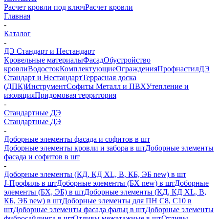
Расчет кровли под ключ
Расчет кровли
Главная
-
Каталог
-
ДЭ Стандарт и Нестандарт
Кровельные материалы
Фасад
Обустройство
кровли
Водосток
Комплектующие
Ограждения
Профнастил
ДЭ
Стандарт и Нестандарт
Террасная доска
(ДПК)
Инструмент
Софиты Металл и ПВХ
Утепление и
изоляция
Придомовая территория
-
Стандартные ДЭ
Стандартные ДЭ
-
Доборные элементы фасада и софитов в шт
Доборные элементы кровли и забора в шт
Доборные элементы
фасада и софитов в шт
-
Доборные элементы (КД, КД XL, В, КБ, ЭБ new) в шт
J-Профиль в шт
Доборные элементы (БХ new) в шт
Доборные
элементы (БХ, ЭБ) в шт
Доборные элементы (КД, КД XL, В,
КБ, ЭБ new) в шт
Доборные элементы для ПН С8, С10 в
шт
Доборные элементы фасада фальц в шт
Доборные элементы
фибросайдинга в шт
Отливы межэтажные в шт
Отливы