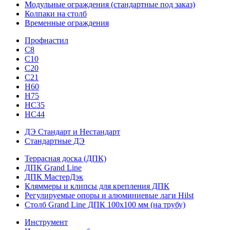
Модульные ограждения (стандартные под заказ)
Колпаки на столб
Временные ограждения
Профнастил
С8
С10
С20
С21
H60
H75
HС35
НС44
ДЭ Стандарт и Нестандарт
Стандартные ДЭ
Террасная доска (ДПК)
ДПК Grand Line
ДПК МастерДэк
Кляммеры и клипсы для крепления ДПК
Регулируемые опоры и алюминиевые лаги Hilst
Столб Grand Line ДПК 100х100 мм (на трубу)
Инструмент