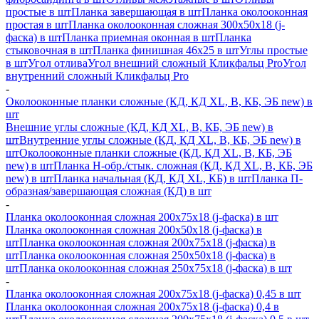
простые в шт
Планка завершающая в шт
Планка околооконная
простая в шт
Планка околооконная сложная 300х50х18 (j-
фаска) в шт
Планка приемная оконная в шт
Планка
стыковочная в шт
Планка финишная 46х25 в шт
Углы простые
в шт
Угол отлива
Угол внешний сложный Кликфальц Pro
Угол
внутренний сложный Кликфальц Pro
-
Околооконные планки сложные (КД, КД XL, В, КБ, ЭБ new) в
шт
Внешние углы сложные (КД, КД XL, В, КБ, ЭБ new) в
шт
Внутренние углы сложные (КД, КД XL, В, КБ, ЭБ new) в
шт
Околооконные планки сложные (КД, КД XL, В, КБ, ЭБ
new) в шт
Планка H-обр./стык. сложная (КД, КД XL, В, КБ, ЭБ
new) в шт
Планка начальная (КД, КД XL, КБ) в шт
Планка П-
образная/завершающая сложная (КД) в шт
-
Планка околооконная сложная 200х75х18 (j-фаска) в шт
Планка околооконная сложная 200х50х18 (j-фаска) в
шт
Планка околооконная сложная 200х75х18 (j-фаска) в
шт
Планка околооконная сложная 250х50х18 (j-фаска) в
шт
Планка околооконная сложная 250х75х18 (j-фаска) в шт
-
Планка околооконная сложная 200х75х18 (j-фаска) 0,45 в шт
Планка околооконная сложная 200х75х18 (j-фаска) 0,4 в