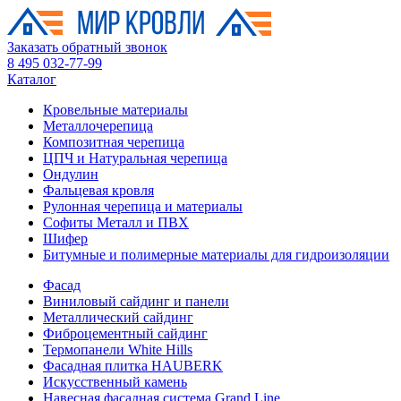
Заказать обратный звонок
8 495 032-77-99
Каталог
Кровельные материалы
Металлочерепица
Композитная черепица
ЦПЧ и Натуральная черепица
Ондулин
Фальцевая кровля
Рулонная черепица и материалы
Софиты Металл и ПВХ
Шифер
Битумные и полимерные материалы для гидроизоляции
Фасад
Виниловый сайдинг и панели
Металлический сайдинг
Фиброцементный сайдинг
Термопанели White Hills
Фасадная плитка HAUBERK
Искусственный камень
Навесная фасадная система Grand Line