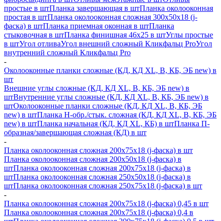
простые в шт
Планка завершающая в шт
Планка околооконная
простая в шт
Планка околооконная сложная 300х50х18 (j-
фаска) в шт
Планка приемная оконная в шт
Планка
стыковочная в шт
Планка финишная 46х25 в шт
Углы простые
в шт
Угол отлива
Угол внешний сложный Кликфальц Pro
Угол
внутренний сложный Кликфальц Pro
-
Околооконные планки сложные (КД, КД XL, В, КБ, ЭБ new) в
шт
Внешние углы сложные (КД, КД XL, В, КБ, ЭБ new) в
шт
Внутренние углы сложные (КД, КД XL, В, КБ, ЭБ new) в
шт
Околооконные планки сложные (КД, КД XL, В, КБ, ЭБ
new) в шт
Планка H-обр./стык. сложная (КД, КД XL, В, КБ, ЭБ
new) в шт
Планка начальная (КД, КД XL, КБ) в шт
Планка П-
образная/завершающая сложная (КД) в шт
-
Планка околооконная сложная 200х75х18 (j-фаска) в шт
Планка околооконная сложная 200х50х18 (j-фаска) в
шт
Планка околооконная сложная 200х75х18 (j-фаска) в
шт
Планка околооконная сложная 250х50х18 (j-фаска) в
шт
Планка околооконная сложная 250х75х18 (j-фаска) в шт
-
Планка околооконная сложная 200х75х18 (j-фаска) 0,45 в шт
Планка околооконная сложная 200х75х18 (j-фаска) 0,4 в