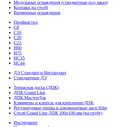
Модульные ограждения (стандартные под заказ)
Колпаки на столб
Временные ограждения
Профнастил
С8
С10
С20
С21
H60
H75
HС35
НС44
ДЭ Стандарт и Нестандарт
Стандартные ДЭ
Террасная доска (ДПК)
ДПК Grand Line
ДПК МастерДэк
Кляммеры и клипсы для крепления ДПК
Регулируемые опоры и алюминиевые лаги Hilst
Столб Grand Line ДПК 100х100 мм (на трубу)
Инструмент