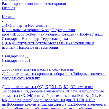
Расчет кровли под ключ
Расчет кровли
Главная
-
Каталог
-
ДЭ Стандарт и Нестандарт
Кровельные материалы
Фасад
Обустройство
кровли
Водосток
Комплектующие
Ограждения
Профнастил
ДЭ
Стандарт и Нестандарт
Террасная доска
(ДПК)
Инструмент
Софиты Металл и ПВХ
Утепление и
изоляция
Придомовая территория
-
Стандартные ДЭ
Стандартные ДЭ
-
Доборные элементы фасада и софитов в шт
Доборные элементы кровли и забора в шт
Доборные элементы
фасада и софитов в шт
-
Доборные элементы (КД, КД XL, В, КБ, ЭБ new) в шт
J-Профиль в шт
Доборные элементы (БХ new) в шт
Доборные
элементы (БХ, ЭБ) в шт
Доборные элементы (КД, КД XL, В,
КБ, ЭБ new) в шт
Доборные элементы для ПН С8, С10 в
шт
Доборные элементы фасада фальц в шт
Доборные элементы
фибросайдинга в шт
Отливы межэтажные в шт
Отливы