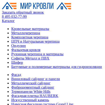
Заказать обратный звонок
8 495 032-77-99
Каталог
Кровельные материалы
Металлочерепица
Композитная черепица
ЦПЧ и Натуральная черепица
Ондулин
Фальцевая кровля
Рулонная черепица и материалы
Софиты Металл и ПВХ
Шифер
Битумные и полимерные материалы для гидроизоляции
Фасад
Виниловый сайдинг и панели
Металлический сайдинг
Фиброцементный сайдинг
Термопанели White Hills
Фасадная плитка HAUBERK
Искусственный камень
Навесная фасадная система Grand Line