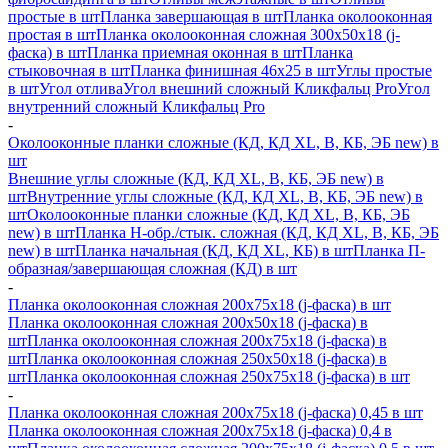
простые в шт
Планка завершающая в шт
Планка околооконная
простая в шт
Планка околооконная сложная 300х50х18 (j-
фаска) в шт
Планка приемная оконная в шт
Планка
стыковочная в шт
Планка финишная 46х25 в шт
Углы простые
в шт
Угол отлива
Угол внешний сложный Кликфальц Pro
Угол
внутренний сложный Кликфальц Pro
-
Околооконные планки сложные (КД, КД XL, В, КБ, ЭБ new) в
шт
Внешние углы сложные (КД, КД XL, В, КБ, ЭБ new) в
шт
Внутренние углы сложные (КД, КД XL, В, КБ, ЭБ new) в
шт
Околооконные планки сложные (КД, КД XL, В, КБ, ЭБ
new) в шт
Планка H-обр./стык. сложная (КД, КД XL, В, КБ, ЭБ
new) в шт
Планка начальная (КД, КД XL, КБ) в шт
Планка П-
образная/завершающая сложная (КД) в шт
-
Планка околооконная сложная 200х75х18 (j-фаска) в шт
Планка околооконная сложная 200х50х18 (j-фаска) в
шт
Планка околооконная сложная 200х75х18 (j-фаска) в
шт
Планка околооконная сложная 250х50х18 (j-фаска) в
шт
Планка околооконная сложная 250х75х18 (j-фаска) в шт
-
Планка околооконная сложная 200х75х18 (j-фаска) 0,45 в шт
Планка околооконная сложная 200х75х18 (j-фаска) 0,4 в