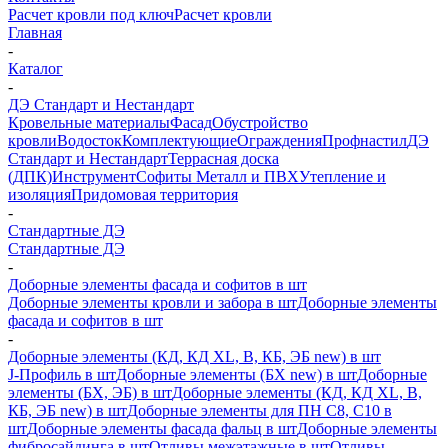
Расчет кровли под ключ
Расчет кровли
Главная
-
Каталог
-
ДЭ Стандарт и Нестандарт
Кровельные материалы
Фасад
Обустройство
кровли
Водосток
Комплектующие
Ограждения
Профнастил
ДЭ
Стандарт и Нестандарт
Террасная доска
(ДПК)
Инструмент
Софиты Металл и ПВХ
Утепление и
изоляция
Придомовая территория
-
Стандартные ДЭ
Стандартные ДЭ
-
Доборные элементы фасада и софитов в шт
Доборные элементы кровли и забора в шт
Доборные элементы
фасада и софитов в шт
-
Доборные элементы (КД, КД XL, В, КБ, ЭБ new) в шт
J-Профиль в шт
Доборные элементы (БХ new) в шт
Доборные
элементы (БХ, ЭБ) в шт
Доборные элементы (КД, КД XL, В,
КБ, ЭБ new) в шт
Доборные элементы для ПН С8, С10 в
шт
Доборные элементы фасада фальц в шт
Доборные элементы
фибросайдинга в шт
Отливы межэтажные в шт
Отливы