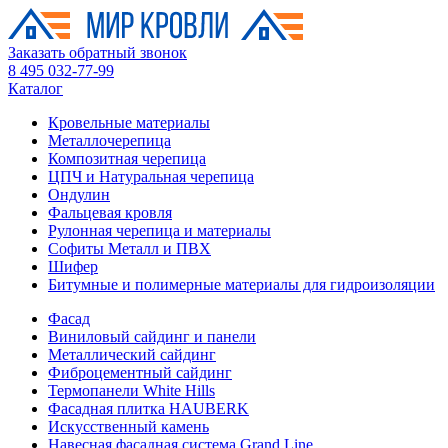
Заказать обратный звонок
8 495 032-77-99
Каталог
Кровельные материалы
Металлочерепица
Композитная черепица
ЦПЧ и Натуральная черепица
Ондулин
Фальцевая кровля
Рулонная черепица и материалы
Софиты Металл и ПВХ
Шифер
Битумные и полимерные материалы для гидроизоляции
Фасад
Виниловый сайдинг и панели
Металлический сайдинг
Фиброцементный сайдинг
Термопанели White Hills
Фасадная плитка HAUBERK
Искусственный камень
Навесная фасадная система Grand Line