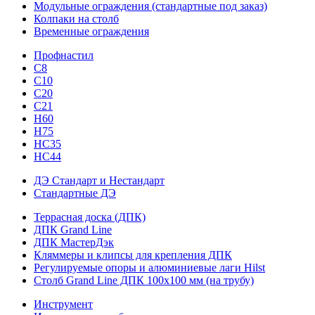
Модульные ограждения (стандартные под заказ)
Колпаки на столб
Временные ограждения
Профнастил
С8
С10
С20
С21
H60
H75
HС35
НС44
ДЭ Стандарт и Нестандарт
Стандартные ДЭ
Террасная доска (ДПК)
ДПК Grand Line
ДПК МастерДэк
Кляммеры и клипсы для крепления ДПК
Регулируемые опоры и алюминиевые лаги Hilst
Столб Grand Line ДПК 100х100 мм (на трубу)
Инструмент